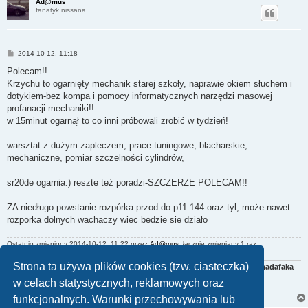
Ad@mus
fanatyk nissana
P
2014-10-12, 11:18
o
s
Polecam!!
t
Krzychu to ogarnięty mechanik starej szkoły, naprawie okiem słuchem i
dotykiem-bez kompa i pomocy informatycznych narzędzi masowej
profanacji mechaniki!!
w 15minut ogarnął to co inni próbowali zrobić w tydzień!
warsztat z dużym zapleczem, prace tuningowe, blacharskie,
mechaniczne, pomiar szczelności cylindrów,
sr20de ogarnia:) reszte też poradzi-SZCZERZE POLECAM!!
ZA niedługo powstanie rozpórka przod do p11.144 oraz tyl, może nawet
rozporka dolnych wachaczy wiec bedzie sie działo
Ostatnio zmieniony 2014-10-12, 11:22 przez
Ad@mus
, łącznie zmieniany 1 raz.
Strona ta używa plików cookies (tzw. ciasteczka)
Sprzedam głowicę do SR20DE lowport po remoncie power up tuning madafaka
w celach statystycznych, reklamowych oraz
450zł-info w giełdzie i na PW
funkcjonalnych. Warunki przechowywania lub