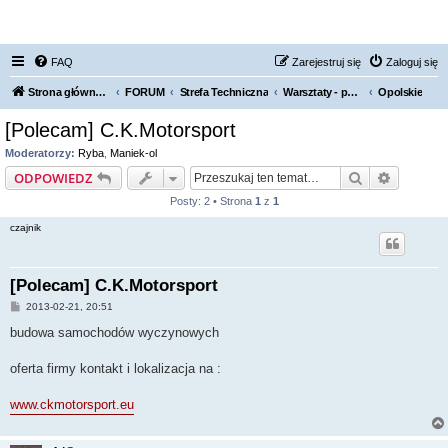
FORUM NISSAN ZONE
FAQ
Zarejestruj się
Zaloguj się
Strona główna KLUBU
FORUM
Strefa Techniczna
Warsztaty - polecamy, odradzamy
Opolskie
[Polecam] C.K.Motorsport
Moderatorzy:
Ryba
,
Maniek-ol
Szukaj
Wyszuki
ODPOWIEDZ
Posty: 2 • Strona
1
z
1
czajnik
[Polecam] C.K.Motorsport
P
2013-02-21, 20:51
o
s
budowa samochodów wyczynowych
t
oferta firmy kontakt i lokalizacja na :
www.ckmotorsport.eu