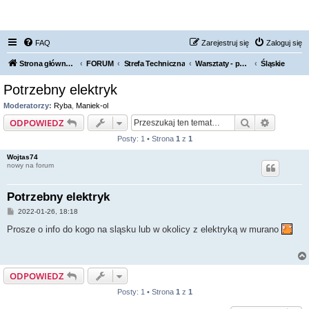
FORUM NISSAN ZONE
FAQ
Zarejestruj się
Zaloguj się
Strona główna KLUBU
FORUM
Strefa Techniczna
Warsztaty - polecamy, odradzamy
Śląskie
Potrzebny elektryk
Moderatorzy:
Ryba
,
Maniek-ol
Szukaj
Wyszuki
ODPOWIEDZ
Posty: 1 • Strona
1
z
1
Wojtas74
nowy na forum
Potrzebny elektryk
P
2022-01-26, 18:18
o
s
Prosze o info do kogo na sląsku lub w okolicy z elektryką w murano
t
ODPOWIEDZ
Posty: 1 • Strona
1
z
1