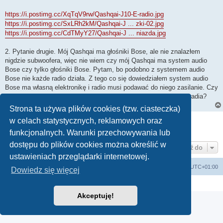
https://i.postimg.cc/XqTqV9rw/Qashqai-J10-E-radio.jpg
https://i.postimg.cc/SxLRh2kM/Qashqai-J ... zki-02.jpg
https://i.postimg.cc/CdTMyY27/Qashqai-J ... niazda.jpg
2. Pytanie drugie. Mój Qashqai ma głośniki Bose, ale nie znalazłem
nigdzie subwoofera, więc nie wiem czy mój Qashqai ma system audio
Bose czy tylko głośniki Bose. Pytam, bo podobno z systemem audio
Bose nie każde radio działa. Z tego co się dowiedziałem system audio
Bose ma własną elektronikę i radio musi podawać do niego zasilanie. Czy
ktoś wie jak sprawdzić czy potrzebuję takiego "dedykowanego" radia?
Strona ta używa plików cookies (tzw. ciasteczka)
ODPOWIEDZ
w celach statystycznych, reklamowych oraz
Posty: 1 • Strona
1
z
1
funkcjonalnych. Warunki przechowywania lub
dostępu do plików cookies można określić w
Przejdź do
ustawieniach przeglądarki internetowej.
Strona główna KLUBU
FORUM
Strefa czasowa
UTC+01:00
Dowiedz się więcej
Technologię dostarcza
phpBB
® Forum Software © phpBB Limited
Polski pakiet językowy dostarcza
phpBB.pl
Akceptuję!