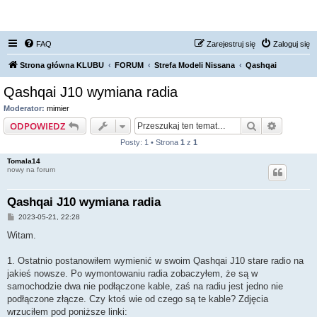
FORUM NISSAN ZONE
FAQ
Zarejestruj się
Zaloguj się
Strona główna KLUBU
FORUM
Strefa Modeli Nissana
Qashqai
Qashqai J10 wymiana radia
Moderator:
mimier
Szukaj
Wyszuki
ODPOWIEDZ
Posty: 1 • Strona
1
z
1
Tomala14
nowy na forum
Qashqai J10 wymiana radia
P
2023-05-21, 22:28
o
s
Witam.
t
1. Ostatnio postanowiłem wymienić w swoim Qashqai J10 stare radio na
jakieś nowsze. Po wymontowaniu radia zobaczyłem, że są w
samochodzie dwa nie podłączone kable, zaś na radiu jest jedno nie
podłączone złącze. Czy ktoś wie od czego są te kable? Zdjęcia
wrzuciłem pod poniższe linki: