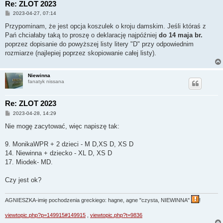
Re: ZLOT 2023
P
2023-04-27, 07:14
o
s
Przypominam, że jest opcja koszulek o kroju damskim. Jeśli któraś z
t
Pań chciałaby taką to proszę o deklarację najpóźniej
do 14 maja br.
poprzez dopisanie do powyższej listy litery "D" przy odpowiednim
rozmiarze (najlepiej poprzez skopiowanie całej listy).
Niewinna
fanatyk nissana
Re: ZLOT 2023
P
2023-04-28, 14:29
o
s
Nie mogę zacytować, więc napiszę tak:
t
9. MonikaWPR + 2 dzieci - M D,XS D, XS D
14. Niewinna + dziecko - XL D, XS D
17. Miodek- MD.
Czy jest ok?
AGNIESZKA-imię pochodzenia greckiego: hagne, agne "czysta, NIEWINNA"
!
viewtopic.php?p=149915#149915
,
viewtopic.php?t=9836