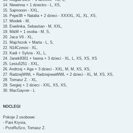
14. Niewinna + 1 dziecko - L, XS,
15. Sajmooon - XXL,
16. Pepe38 + Natalia + 2 dzieci - XXXXL, XL, XL, XS,
17. Miodek - M,
18. Ewelinka, Sebastian - M, XXL,
19. M&M + 1 osoba - M, S,
20. Jaca V6 - XL,
21. Majchrzok + Marta - L, S,
22. N14Czesio - XL,
23. Kadi + Sylvia - XL, L,
24. Janek8301 + Iwona + 3 dzieci - XL, L, XS, XS, XS
25. Lesiu5251 - XXL,
26. Andrzej + Aga + 3 dzieci - XXL, M, M, XS, XS,
27. RadziejWWL + RadziejowaWWL + 2 dzieci - XL, M, XS, XS,
28. Tomasz Z. - XL,
29. Sergiej + 2 dzieci - XXL, XS, XS,
30. MacGayver - L
NOCLEGI
Pokoje 2 osobowe:
- Pani Krysia,
- PrzeRuSco, Tomasz Z.