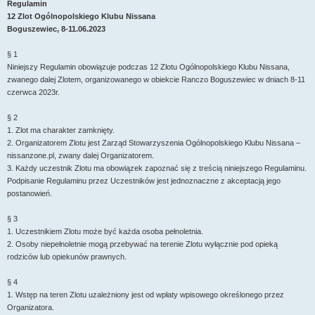
Regulamin
12 Zlot Ogólnopolskiego Klubu Nissana
Boguszewiec, 8-11.06.2023
§ 1
Niniejszy Regulamin obowiązuje podczas 12 Zlotu Ogólnopolskiego Klubu Nissana,
zwanego dalej Zlotem, organizowanego w obiekcie Ranczo Boguszewiec w dniach 8-11
czerwca 2023r.
§ 2
1. Zlot ma charakter zamknięty.
2. Organizatorem Zlotu jest Zarząd Stowarzyszenia Ogólnopolskiego Klubu Nissana –
nissanzone.pl, zwany dalej Organizatorem.
3. Każdy uczestnik Zlotu ma obowiązek zapoznać się z treścią niniejszego Regulaminu.
Podpisanie Regulaminu przez Uczestników jest jednoznaczne z akceptacją jego
postanowień.
§ 3
1. Uczestnikiem Zlotu może być każda osoba pełnoletnia.
2. Osoby niepełnoletnie mogą przebywać na terenie Zlotu wyłącznie pod opieką
rodziców lub opiekunów prawnych.
§ 4
1. Wstęp na teren Zlotu uzależniony jest od wpłaty wpisowego określonego przez
Organizatora.