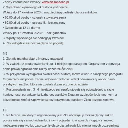
Zapisy internetowe i wpłaty:
www.nissanzone.pl
2. Wysokość wpisowego określona jest poniżej.
Wpłaty do 17 kwietnia 2023 r. uwzględniają gadżety dla uczestników:
• 60,00 zł od osoby - członek stowarzyszenia
• 80,00 zł od osoby - uczestnik niezrzeszony
• Dzieci do lat 12 za darmo
Wpłaty po 17 kwietnia 2023 r. – bez gadżetów.
3. Wpłaty wpisowego nie podlegają zwrotowi.
4. Zlot odbędzie się bez względu na pogodę.
§ 5
1. Zlot nie ma charakteru imprezy masowej.
2. W związku z postanowieniami ust. 1 niniejszego paragrafu, Organizator zastrzega
sobie prawo ograniczenia liczby uczestników Zlotu.
3. W przypadku wystąpienia okoliczności o której mowa w ust. 2 niniejszego paragrafu,
Organizator nie ponosi żadnej odpowiedzialności odszkodowawczej wobec osób
przybyłych na Zlot, które nie zostały dopuszczone do udziału.
4. Postanowienia ust. 3 i 4 niniejszego paragrafu stosuje się odpowiednio w razie
konieczności ograniczenia liczby uczestników Zlotu ze względów logistycznych, a
także konieczności zapewnienia pozostałym uczestnikom Zlotu bezpieczeństwa.
§ 6
1. Na terenie, na którym organizowany jest Zlot obowiązuje bezwzględny zakaz
poruszania się samochodami lub innymi pojazdami, w sposób mogący stanowić
niebezpieczeństwo lub zagrożenie dla życia, zdrowia lub mienia innych uczestników