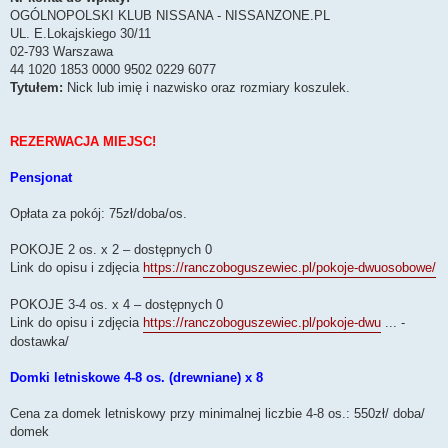
OGÓLNOPOLSKI KLUB NISSANA - NISSANZONE.PL
UL. E.Lokajskiego 30/11
02-793 Warszawa
‪44 1020 1853 0000‬ ‪9502 0229 6077‬
Tytułem:
Nick lub imię i nazwisko oraz rozmiary koszulek.
REZERWACJA MIEJSC!
Pensjonat
Opłata za pokój: 75zł/doba/os.
POKOJE 2 os. x 2 – dostępnych 0
Link do opisu i zdjęcia
https://ranczoboguszewiec.pl/pokoje-dwuosobowe/
POKOJE 3-4 os. x 4 – dostępnych 0
Link do opisu i zdjęcia
https://ranczoboguszewiec.pl/pokoje-dwu
... -
dostawka/
Domki letniskowe 4-8 os. (drewniane) x 8
Cena za domek letniskowy przy minimalnej liczbie 4-8 os.: 550zł/ doba/
domek