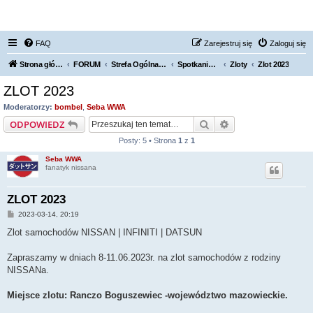
FORUM NISSAN ZONE
FAQ
Zarejestruj się
Zaloguj się
Strona główna KLUBU
FORUM
Strefa Ogólna Forum Nissan Zone
Spotkania / Grupy Regionalne
Zloty
Zlot 2023
ZLOT 2023
Moderatorzy:
bombel
,
Seba WWA
Szukaj
Wyszukiwanie za
ODPOWIEDZ
Posty: 5 • Strona
1
z
1
Seba WWA
fanatyk nissana
ZLOT 2023
P
2023-03-14, 20:19
o
s
Zlot samochodów NISSAN | INFINITI | DATSUN
t
Zapraszamy w dniach 8-11.06.2023r. na zlot samochodów z rodziny
NISSANa.
Miejsce zlotu: Ranczo Boguszewiec -województwo mazowieckie.