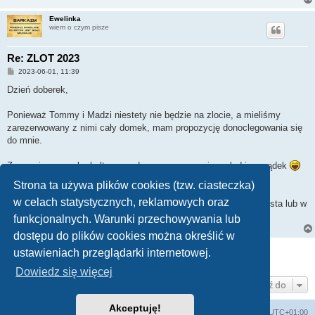
Ewelinka
wiem o czym pisze
Re: ZLOT 2023
P
2023-06-01, 11:39
o
s
Dzień doberek,
t
Ponieważ Tommy i Madzi niestety nie będzie na zlocie, a mieliśmy
zarezerwowany z nimi cały domek, mam propozycję donoclegowania się
do mnie.
Zapewniam wysoką kulturę spędzonego czasu, ciszę, ład i porządek
Strona ta używa plików cookies (tzw. ciasteczka)
w celach statystycznych, reklamowych oraz
Chętnych zapraszam do zgłaszania się w odpowiedzi na tego posta lub w
wiadomości prywatnej.
funkcjonalnych. Warunki przechowywania lub
dostępu do plików cookies można określić w
ODPOWIEDZ
ustawieniach przeglądarki internetowej.
Posty: 5 • Strona
1
z
1
Dowiedz się więcej
Przejdź do
Akceptuję!
Strona główna KLUBU
FORUM
Strefa czasowa
UTC+01:00