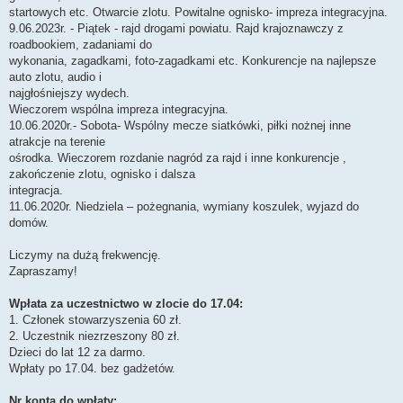
startowych etc. Otwarcie zlotu. Powitalne ognisko- impreza integracyjna.
9.06.2023r. - Piątek - rajd drogami powiatu. Rajd krajoznawczy z
roadbookiem, zadaniami do
wykonania, zagadkami, foto-zagadkami etc. Konkurencje na najlepsze
auto zlotu, audio i
najgłośniejszy wydech.
Wieczorem wspólna impreza integracyjna.
10.06.2020r.- Sobota- Wspólny mecze siatkówki, piłki nożnej inne
atrakcje na terenie
ośrodka. Wieczorem rozdanie nagród za rajd i inne konkurencje ,
zakończenie zlotu, ognisko i dalsza
integracja.
11.06.2020r. Niedziela – pożegnania, wymiany koszulek, wyjazd do
domów.
Liczymy na dużą frekwencję.
Zapraszamy!
Wpłata za uczestnictwo w zlocie do 17.04:
1. Członek stowarzyszenia 60 zł.
2. Uczestnik niezrzeszony 80 zł.
Dzieci do lat 12 za darmo.
Wpłaty po 17.04. bez gadżetów.
Nr konta do wpłaty: