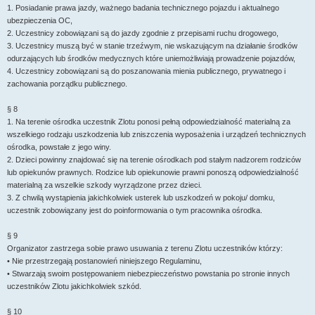
1. Posiadanie prawa jazdy, ważnego badania technicznego pojazdu i aktualnego
ubezpieczenia OC,
2. Uczestnicy zobowiązani są do jazdy zgodnie z przepisami ruchu drogowego,
3. Uczestnicy muszą być w stanie trzeźwym, nie wskazującym na działanie środków
odurzających lub środków medycznych które uniemożliwiają prowadzenie pojazdów,
4. Uczestnicy zobowiązani są do poszanowania mienia publicznego, prywatnego i
zachowania porządku publicznego.
§ 8
1. Na terenie ośrodka uczestnik Zlotu ponosi pełną odpowiedzialność materialną za
wszelkiego rodzaju uszkodzenia lub zniszczenia wyposażenia i urządzeń technicznych
ośrodka, powstałe z jego winy.
2. Dzieci powinny znajdować się na terenie ośrodkach pod stałym nadzorem rodziców
lub opiekunów prawnych. Rodzice lub opiekunowie prawni ponoszą odpowiedzialność
materialną za wszelkie szkody wyrządzone przez dzieci.
3. Z chwilą wystąpienia jakichkolwiek usterek lub uszkodzeń w pokoju/ domku,
uczestnik zobowiązany jest do poinformowania o tym pracownika ośrodka.
§ 9
Organizator zastrzega sobie prawo usuwania z terenu Zlotu uczestników którzy:
• Nie przestrzegają postanowień niniejszego Regulaminu,
• Stwarzają swoim postępowaniem niebezpieczeństwo powstania po stronie innych
uczestników Zlotu jakichkolwiek szkód.
§ 10