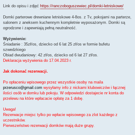
Link do opisu i zdjęć
https://ranczoboguszewiec.pl/domki-letniskowe/
Domki parterowe drewniane letniskowe 4-8os. z Tv, pokojami na parterze,
salonem z aneksem kuchennym kompletnie wyposażonym. Domki są
ogrodzone i zapewniają pełną neutralność.
Wyżywienie:
Śniadanie : 35zł/os, dziecko od 6 lat 25 zł/os w formie bufetu
szwedzkiego
Obiad dwudaniowy: 42 zł/os, dziecko od 6 lat 27 zł/os.
Deklaracja wyżywienia do 17.04.2023 r.
Jak dokonać rezerwacji.
Po opłaceniu wpisowego przez wszystkie osoby na maila
przerusco@gmail.com
wysyłamy info z nickami klubowiczów i łącznej
ilości osób w domku lub pokoju. W odpowiedzi dostajecie nr konta do
przelewu na które wpłacacie opłatę za 1 dobę.
Uwaga!
Rezerwacje miejsc tylko po wpłacie wpisowego za zlot każdego z
uczestników.
Pierwszeństwo rezerwacji domków mają duże grupy.