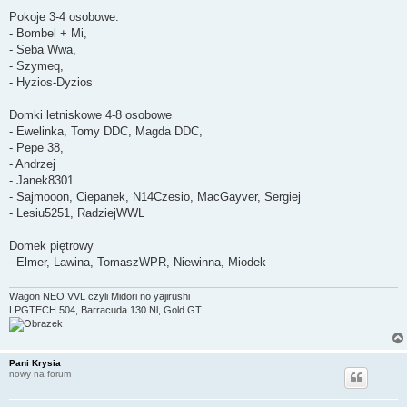
Pokoje 3-4 osobowe:
- Bombel + Mi,
- Seba Wwa,
- Szymeq,
- Hyzios-Dyzios
Domki letniskowe 4-8 osobowe
- Ewelinka, Tomy DDC, Magda DDC,
- Pepe 38,
- Andrzej
- Janek8301
- Sajmooon, Ciepanek, N14Czesio, MacGayver, Sergiej
- Lesiu5251, RadziejWWL
Domek piętrowy
- Elmer, Lawina, TomaszWPR, Niewinna, Miodek
Wagon NEO VVL czyli Midori no yajirushi
LPGTECH 504, Barracuda 130 Nl, Gold GT
Pani Krysia
nowy na forum