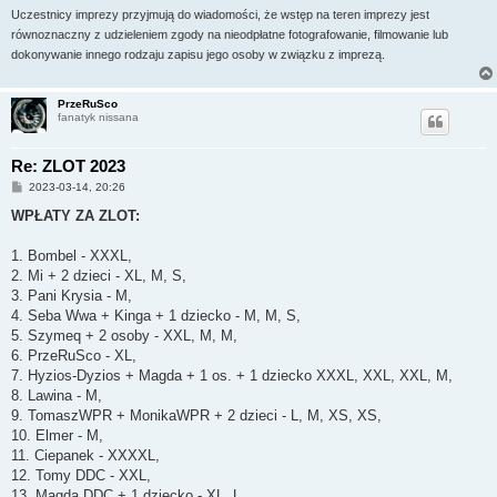
Uczestnicy imprezy przyjmują do wiadomości, że wstęp na teren imprezy jest
równoznaczny z udzieleniem zgody na nieodpłatne fotografowanie, filmowanie lub
dokonywanie innego rodzaju zapisu jego osoby w związku z imprezą.
PrzeRuSco
fanatyk nissana
Re: ZLOT 2023
P
2023-03-14, 20:26
o
s
WPŁATY ZA ZLOT:
t
1. Bombel - XXXL,
2. Mi + 2 dzieci - XL, M, S,
3. Pani Krysia - M,
4. Seba Wwa + Kinga + 1 dziecko - M, M, S,
5. Szymeq + 2 osoby - XXL, M, M,
6. PrzeRuSco - XL,
7. Hyzios-Dyzios + Magda + 1 os. + 1 dziecko XXXL, XXL, XXL, M,
8. Lawina - M,
9. TomaszWPR + MonikaWPR + 2 dzieci - L, M, XS, XS,
10. Elmer - M,
11. Ciepanek - XXXXL,
12. Tomy DDC - XXL,
13. Magda DDC + 1 dziecko - XL, L,