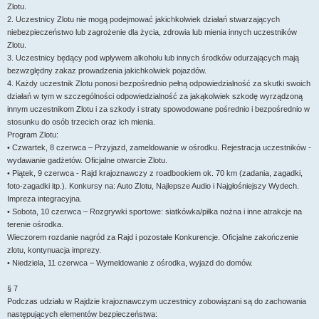
Zlotu.
2. Uczestnicy Zlotu nie mogą podejmować jakichkolwiek działań stwarzających
niebezpieczeństwo lub zagrożenie dla życia, zdrowia lub mienia innych uczestników
Zlotu.
3. Uczestnicy będący pod wpływem alkoholu lub innych środków odurzających mają
bezwzględny zakaz prowadzenia jakichkolwiek pojazdów.
4. Każdy uczestnik Zlotu ponosi bezpośrednio pełną odpowiedzialność za skutki swoich
działań w tym w szczególności odpowiedzialność za jakąkolwiek szkodę wyrządzoną
innym uczestnikom Zlotu i za szkody i straty spowodowane pośrednio i bezpośrednio w
stosunku do osób trzecich oraz ich mienia.
Program Zlotu:
• Czwartek, 8 czerwca – Przyjazd, zameldowanie w ośrodku. Rejestracja uczestników -
wydawanie gadżetów. Oficjalne otwarcie Zlotu.
• Piątek, 9 czerwca - Rajd krajoznawczy z roadbookiem ok. 70 km (zadania, zagadki,
foto-zagadki itp.). Konkursy na: Auto Zlotu, Najlepsze Audio i Najgłośniejszy Wydech.
Impreza integracyjna.
• Sobota, 10 czerwca – Rozgrywki sportowe: siatkówka/piłka nożna i inne atrakcje na
terenie ośrodka.
Wieczorem rozdanie nagród za Rajd i pozostałe Konkurencje. Oficjalne zakończenie
zlotu, kontynuacja imprezy.
• Niedziela, 11 czerwca – Wymeldowanie z ośrodka, wyjazd do domów.
§ 7
Podczas udziału w Rajdzie krajoznawczym uczestnicy zobowiązani są do zachowania
następujących elementów bezpieczeństwa: