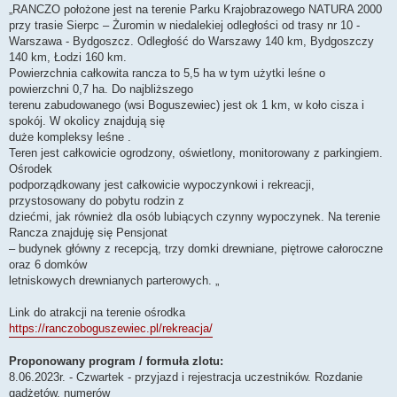
„RANCZO położone jest na terenie Parku Krajobrazowego NATURA 2000
przy trasie Sierpc – Żuromin w niedalekiej odległości od trasy nr 10 -
Warszawa - Bydgoszcz. Odległość do Warszawy 140 km, Bydgoszczy
140 km, Łodzi 160 km.
Powierzchnia całkowita rancza to 5,5 ha w tym użytki leśne o
powierzchni 0,7 ha. Do najbliższego
terenu zabudowanego (wsi Boguszewiec) jest ok 1 km, w koło cisza i
spokój. W okolicy znajdują się
duże kompleksy leśne .
Teren jest całkowicie ogrodzony, oświetlony, monitorowany z parkingiem.
Ośrodek
podporządkowany jest całkowicie wypoczynkowi i rekreacji,
przystosowany do pobytu rodzin z
dziećmi, jak również dla osób lubiących czynny wypoczynek. Na terenie
Rancza znajduję się Pensjonat
– budynek główny z recepcją, trzy domki drewniane, piętrowe całoroczne
oraz 6 domków
letniskowych drewnianych parterowych. „
Link do atrakcji na terenie ośrodka
https://ranczoboguszewiec.pl/rekreacja/
Proponowany program / formuła zlotu:
8.06.2023r. - Czwartek - przyjazd i rejestracja uczestników. Rozdanie
gadżetów, numerów