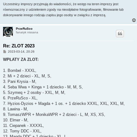
Uczestnicy imprezy przyjmują do wiadomości, że wstęp na teren imprezy jest
równoznaczny z udzieleniem zgody na nieodpłatne fotografowanie, filmowanie lub
dokonywanie innego rodzaju zapisu jego osoby w związku z imprezą.
PrzeRuSco
fanatyk nissana
Re: ZLOT 2023
P
2023-03-14, 20:26
o
s
WPŁATY ZA ZLOT:
t
1. Bombel - XXXL,
2. Mi + 2 dzieci - XL, M, S,
3. Pani Krysia - M,
4. Seba Wwa + Kinga + 1 dziecko - M, M, S,
5. Szymeq + 2 osoby - XXL, M, M,
6. PrzeRuSco - XL,
7. Hyzios-Dyzios + Magda + 1 os. + 1 dziecko XXXL, XXL, XXL, M,
8. Lawina - M,
9. TomaszWPR + MonikaWPR + 2 dzieci - L, M, XS, XS,
10. Elmer - M,
11. Ciepanek - XXXXL,
12. Tomy DDC - XXL,
13. Magda DDC + 1 dziecko - XL, L,