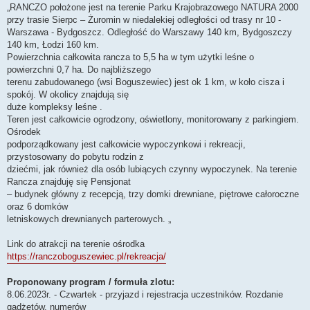
„RANCZO położone jest na terenie Parku Krajobrazowego NATURA 2000
przy trasie Sierpc – Żuromin w niedalekiej odległości od trasy nr 10 -
Warszawa - Bydgoszcz. Odległość do Warszawy 140 km, Bydgoszczy
140 km, Łodzi 160 km.
Powierzchnia całkowita rancza to 5,5 ha w tym użytki leśne o
powierzchni 0,7 ha. Do najbliższego
terenu zabudowanego (wsi Boguszewiec) jest ok 1 km, w koło cisza i
spokój. W okolicy znajdują się
duże kompleksy leśne .
Teren jest całkowicie ogrodzony, oświetlony, monitorowany z parkingiem.
Ośrodek
podporządkowany jest całkowicie wypoczynkowi i rekreacji,
przystosowany do pobytu rodzin z
dziećmi, jak również dla osób lubiących czynny wypoczynek. Na terenie
Rancza znajduję się Pensjonat
– budynek główny z recepcją, trzy domki drewniane, piętrowe całoroczne
oraz 6 domków
letniskowych drewnianych parterowych. „
Link do atrakcji na terenie ośrodka
https://ranczoboguszewiec.pl/rekreacja/
Proponowany program / formuła zlotu:
8.06.2023r. - Czwartek - przyjazd i rejestracja uczestników. Rozdanie
gadżetów, numerów