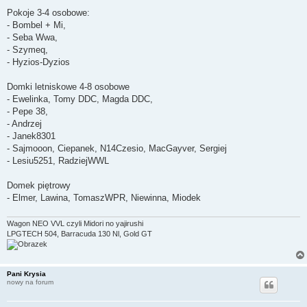
Pokoje 3-4 osobowe:
- Bombel + Mi,
- Seba Wwa,
- Szymeq,
- Hyzios-Dyzios
Domki letniskowe 4-8 osobowe
- Ewelinka, Tomy DDC, Magda DDC,
- Pepe 38,
- Andrzej
- Janek8301
- Sajmooon, Ciepanek, N14Czesio, MacGayver, Sergiej
- Lesiu5251, RadziejWWL
Domek piętrowy
- Elmer, Lawina, TomaszWPR, Niewinna, Miodek
Wagon NEO VVL czyli Midori no yajirushi
LPGTECH 504, Barracuda 130 Nl, Gold GT
Pani Krysia
nowy na forum