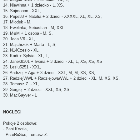
14. Niewinna + 1 dziecko - L, XS,
15. Sajmooon - XXL,
16. Pepe38 + Natalia + 2 dzieci - XXXXL, XL, XL, XS,
17. Miodek - M,
18. Ewelinka, Sebastian - M, XXL,
19. M&M + 1 osoba - M, S,
20. Jaca V6 - XL,
21. Majchrzok + Marta - L, S,
22. N14Czesio - XL,
23. Kadi + Sylvia - XL, L,
24. Janek8301 + Iwona + 3 dzieci - XL, L, XS, XS, XS
25. Lesiu5251 - XXL,
26. Andrzej + Aga + 3 dzieci - XXL, M, M, XS, XS,
27. RadziejWWL + RadziejowaWWL + 2 dzieci - XL, M, XS, XS,
28. Tomasz Z. - XL,
29. Sergiej + 2 dzieci - XXL, XS, XS,
30. MacGayver - L
NOCLEGI
Pokoje 2 osobowe:
- Pani Krysia,
- PrzeRuSco, Tomasz Z.