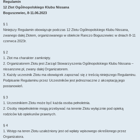
Regulamin
12 Zlot Ogólnopolskiego Klubu Nissana
Boguszewiec, 8-11.06.2023
§ 1
Niniejszy Regulamin obowiązuje podczas 12 Zlotu Ogólnopolskiego Klubu Nissana,
zwanego dalej Zlotem, organizowanego w obiekcie Ranczo Boguszewiec w dniach 8-11
czerwca 2023r.
§ 2
1. Zlot ma charakter zamknięty.
2. Organizatorem Zlotu jest Zarząd Stowarzyszenia Ogólnopolskiego Klubu Nissana –
nissanzone.pl, zwany dalej Organizatorem.
3. Każdy uczestnik Zlotu ma obowiązek zapoznać się z treścią niniejszego Regulaminu.
Podpisanie Regulaminu przez Uczestników jest jednoznaczne z akceptacją jego
postanowień.
§ 3
1. Uczestnikiem Zlotu może być każda osoba pełnoletnia.
2. Osoby niepełnoletnie mogą przebywać na terenie Zlotu wyłącznie pod opieką
rodziców lub opiekunów prawnych.
§ 4
1. Wstęp na teren Zlotu uzależniony jest od wpłaty wpisowego określonego przez
Organizatora.