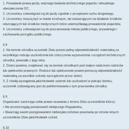
1. Posiadanie prawa jazdy, ważnego badania technicznego pojazdu i aktualnego
ubezpieczenia OC,
2. Uczestnicy zobowiązani są do jazdy zgodnie z przepisami ruchu drogowego,
3. Uczestnicy muszą być w stanie trzeźwym, nie wskazującym na działanie środków
odurzających lub środków medycznych które uniemożliwiają prowadzenie pojazdów,
4. Uczestnicy zobowiązani są do poszanowania mienia publicznego, prywatnego i
zachowania porządku publicznego.
§ 8
1. Na terenie ośrodka uczestnik Zlotu ponosi pełną odpowiedzialność materialną za
wszelkiego rodzaju uszkodzenia lub zniszczenia wyposażenia i urządzeń technicznych
ośrodka, powstałe z jego winy.
2. Dzieci powinny znajdować się na terenie ośrodkach pod stałym nadzorem rodziców
lub opiekunów prawnych. Rodzice lub opiekunowie prawni ponoszą odpowiedzialność
materialną za wszelkie szkody wyrządzone przez dzieci.
3. Z chwilą wystąpienia jakichkolwiek usterek lub uszkodzeń w pokoju/ domku,
uczestnik zobowiązany jest do poinformowania o tym pracownika ośrodka.
§ 9
Organizator zastrzega sobie prawo usuwania z terenu Zlotu uczestników którzy:
• Nie przestrzegają postanowień niniejszego Regulaminu,
• Stwarzają swoim postępowaniem niebezpieczeństwo powstania po stronie innych
uczestników Zlotu jakichkolwiek szkód.
§ 10