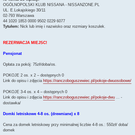
OGÓLNOPOLSKI KLUB NISSANA - NISSANZONE.PL
UL. E.Lokajskiego 30/11
02-793 Warszawa
‪44 1020 1853 0000‬ ‪9502 0229 6077‬
Tytułem:
Nick lub imię i nazwisko oraz rozmiary koszulek.
REZERWACJA MIEJSC!
Pensjonat
Opłata za pokój: 75zł/doba/os.
POKOJE 2 os. x 2 – dostępnych 0
Link do opisu i zdjęcia
https://ranczoboguszewiec.pl/pokoje-dwuosobowe/
POKOJE 3-4 os. x 4 – dostępnych 0
Link do opisu i zdjęcia
https://ranczoboguszewiec.pl/pokoje-dwu
... -
dostawka/
Domki letniskowe 4-8 os. (drewniane) x 8
Cena za domek letniskowy przy minimalnej liczbie 4-8 os.: 550zł/ doba/
domek