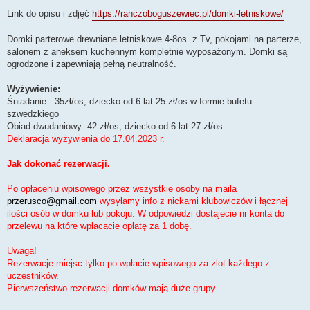
Link do opisu i zdjęć
https://ranczoboguszewiec.pl/domki-letniskowe/
Domki parterowe drewniane letniskowe 4-8os. z Tv, pokojami na parterze,
salonem z aneksem kuchennym kompletnie wyposażonym. Domki są
ogrodzone i zapewniają pełną neutralność.
Wyżywienie:
Śniadanie : 35zł/os, dziecko od 6 lat 25 zł/os w formie bufetu
szwedzkiego
Obiad dwudaniowy: 42 zł/os, dziecko od 6 lat 27 zł/os.
Deklaracja wyżywienia do 17.04.2023 r.
Jak dokonać rezerwacji.
Po opłaceniu wpisowego przez wszystkie osoby na maila
przerusco@gmail.com
wysyłamy info z nickami klubowiczów i łącznej
ilości osób w domku lub pokoju. W odpowiedzi dostajecie nr konta do
przelewu na które wpłacacie opłatę za 1 dobę.
Uwaga!
Rezerwacje miejsc tylko po wpłacie wpisowego za zlot każdego z
uczestników.
Pierwszeństwo rezerwacji domków mają duże grupy.