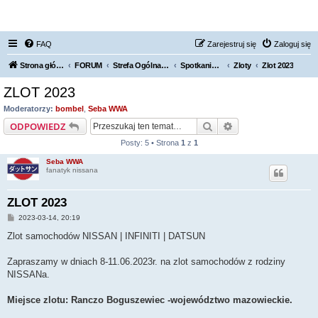
FORUM NISSAN ZONE
FAQ
Zarejestruj się
Zaloguj się
Strona główna KLUBU
FORUM
Strefa Ogólna Forum Nissan Zone
Spotkania / Grupy Regionalne
Zloty
Zlot 2023
ZLOT 2023
Moderatorzy:
bombel
,
Seba WWA
Szukaj
Wyszukiwanie za
ODPOWIEDZ
Posty: 5 • Strona
1
z
1
Seba WWA
fanatyk nissana
ZLOT 2023
P
2023-03-14, 20:19
o
s
Zlot samochodów NISSAN | INFINITI | DATSUN
t
Zapraszamy w dniach 8-11.06.2023r. na zlot samochodów z rodziny
NISSANa.
Miejsce zlotu: Ranczo Boguszewiec -województwo mazowieckie.