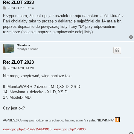
Re: ZLOT 2023
P
2023-04-27, 07:14
o
s
Przypominam, że jest opcja koszulek o kroju damskim. Jeśli któraś z
t
Pań chciałaby taką to proszę o deklarację najpóźniej
do 14 maja br.
poprzez dopisanie do powyższej listy litery "D" przy odpowiednim
rozmiarze (najlepiej poprzez skopiowanie całej listy).
Niewinna
fanatyk nissana
Re: ZLOT 2023
P
2023-04-28, 14:29
o
s
Nie mogę zacytować, więc napiszę tak:
t
9. MonikaWPR + 2 dzieci - M D,XS D, XS D
14. Niewinna + dziecko - XL D, XS D
17. Miodek- MD.
Czy jest ok?
AGNIESZKA-imię pochodzenia greckiego: hagne, agne "czysta, NIEWINNA"
!
viewtopic.php?p=149915#149915
,
viewtopic.php?t=9836