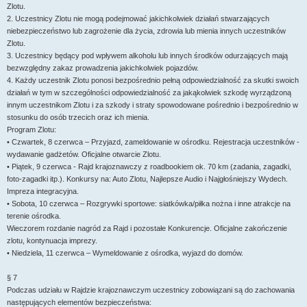
Zlotu.
2. Uczestnicy Zlotu nie mogą podejmować jakichkolwiek działań stwarzających
niebezpieczeństwo lub zagrożenie dla życia, zdrowia lub mienia innych uczestników
Zlotu.
3. Uczestnicy będący pod wpływem alkoholu lub innych środków odurzających mają
bezwzględny zakaz prowadzenia jakichkolwiek pojazdów.
4. Każdy uczestnik Zlotu ponosi bezpośrednio pełną odpowiedzialność za skutki swoich
działań w tym w szczególności odpowiedzialność za jakąkolwiek szkodę wyrządzoną
innym uczestnikom Zlotu i za szkody i straty spowodowane pośrednio i bezpośrednio w
stosunku do osób trzecich oraz ich mienia.
Program Zlotu:
• Czwartek, 8 czerwca – Przyjazd, zameldowanie w ośrodku. Rejestracja uczestników -
wydawanie gadżetów. Oficjalne otwarcie Zlotu.
• Piątek, 9 czerwca - Rajd krajoznawczy z roadbookiem ok. 70 km (zadania, zagadki,
foto-zagadki itp.). Konkursy na: Auto Zlotu, Najlepsze Audio i Najgłośniejszy Wydech.
Impreza integracyjna.
• Sobota, 10 czerwca – Rozgrywki sportowe: siatkówka/piłka nożna i inne atrakcje na
terenie ośrodka.
Wieczorem rozdanie nagród za Rajd i pozostałe Konkurencje. Oficjalne zakończenie
zlotu, kontynuacja imprezy.
• Niedziela, 11 czerwca – Wymeldowanie z ośrodka, wyjazd do domów.
§ 7
Podczas udziału w Rajdzie krajoznawczym uczestnicy zobowiązani są do zachowania
następujących elementów bezpieczeństwa: