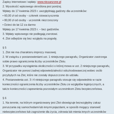
Zapisy internetowe i wpłaty:
www.nissanzone.pl
2. Wysokość wpisowego określona jest poniżej.
Wpłaty do 17 kwietnia 2023 r. uwzględniają gadżety dla uczestników:
• 60,00 zł od osoby - członek stowarzyszenia
• 80,00 zł od osoby - uczestnik niezrzeszony
• Dzieci do lat 12 za darmo
Wpłaty po 17 kwietnia 2023 r. – bez gadżetów.
3. Wpłaty wpisowego nie podlegają zwrotowi.
4. Zlot odbędzie się bez względu na pogodę.
§ 5
1. Zlot nie ma charakteru imprezy masowej.
2. W związku z postanowieniami ust. 1 niniejszego paragrafu, Organizator zastrzega
sobie prawo ograniczenia liczby uczestników Zlotu.
3. W przypadku wystąpienia okoliczności o której mowa w ust. 2 niniejszego paragrafu,
Organizator nie ponosi żadnej odpowiedzialności odszkodowawczej wobec osób
przybyłych na Zlot, które nie zostały dopuszczone do udziału.
4. Postanowienia ust. 3 i 4 niniejszego paragrafu stosuje się odpowiednio w razie
konieczności ograniczenia liczby uczestników Zlotu ze względów logistycznych, a
także konieczności zapewnienia pozostałym uczestnikom Zlotu bezpieczeństwa.
§ 6
1. Na terenie, na którym organizowany jest Zlot obowiązuje bezwzględny zakaz
poruszania się samochodami lub innymi pojazdami, w sposób mogący stanowić
niebezpieczeństwo lub zagrożenie dla życia, zdrowia lub mienia innych uczestników