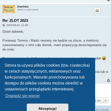
Ewelinka
wiem o czym pisze
Re: ZLOT 2023
P
2023-06-01, 11:39
o
s
Dzień doberek,
t
Ponieważ Tommy i Madzi niestety nie będzie na zlocie, a mieliśmy
zarezerwowany z nimi cały domek, mam propozycję donoclegowania się
do mnie.
Zapewniam wysoką kulturę spędzonego czasu, ciszę, ład i porządek
Strona ta używa plików cookies (tzw. ciasteczka)
w celach statystycznych, reklamowych oraz
Chętnych zapraszam do zgłaszania się w odpowiedzi na tego posta lub w
wiadomości prywatnej.
funkcjonalnych. Warunki przechowywania lub
dostępu do plików cookies można określić w
ODPOWIEDZ
ustawieniach przeglądarki internetowej.
Posty: 5 • Strona
1
z
1
Dowiedz się więcej
Przejdź do
Akceptuję!
Strona główna KLUBU
FORUM
Strefa czasowa
UTC+01:00