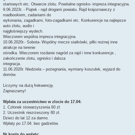
startowych etc. Otwarcie zlotu. Powitalne ognisko- impreza integracyjna.
9.06.2023r. - Piątek - rajd drogami powiatu. Rajd krajoznawczy z
roadbookiem, zadaniami do
wykonania, zagadkami, foto-zagadkami etc. Konkurencje na najlepsze
auto zlotu, audio i
najgłośniejszy wydech.
Wieczorem wspólna impreza integracyjna.
10.06.2020r.- Sobota- Wspólny mecze siatkówki, piłki nożnej inne
atrakcje na terenie
ośrodka. Wieczorem rozdanie nagród za rajd i inne konkurencje ,
zakończenie zlotu, ognisko i dalsza
integracja.
11.06.2020r. Niedziela – pożegnania, wymiany koszulek, wyjazd do
domów.
Liczymy na dużą frekwencję.
Zapraszamy!
Wpłata za uczestnictwo w zlocie do 17.04:
1. Członek stowarzyszenia 60 zł.
2. Uczestnik niezrzeszony 80 zł.
Dzieci do lat 12 za darmo.
Wpłaty po 17.04. bez gadżetów.
Nr konta do wpłaty: