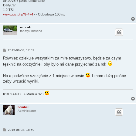
SR20VE + jakieś dmuchanie
DailyCar
1.2 TSI
viewtopic.php?t=474
-> Odbudowa 100 nx
wronek
fanatyk nissana
P
2015-06-08, 17:52
o
s
Również dziekuje wszystkim za miłe towarzystwo, będzie za czym
t
tęsknić na obczyźnie i oby bylo mi dane przyjechać za rok
No a podwójne szczęście z 1 miejsce w oesie
I mam dużą prośbę
żeby wrzucić wyniki.
K10 GA16DE + Madzia 323
bombel
Administrator
P
2015-06-08, 18:59
o