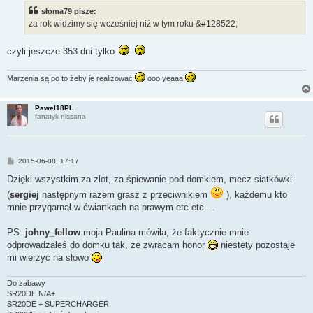
t
słoma79 pisze:
za rok widzimy się wcześniej niż w tym roku &#128522;
czyli jeszcze 353 dni tylko
Marzenia są po to żeby je realizować
ooo yeaaa
Pawel18PL
fanatyk nissana
P
2015-06-08, 17:17
o
s
Dzięki wszystkim za zlot, za śpiewanie pod domkiem, mecz siatkówki
t
(
sergiej
następnym razem grasz z przeciwnikiem
), każdemu kto
mnie przygarnął w ćwiartkach na prawym etc etc....
PS:
johny_fellow
moja Paulina mówiła, że faktycznie mnie
odprowadzałeś do domku tak, że zwracam honor
niestety pozostaje
mi wierzyć na słowo
Do zabawy
SR20DE N/A+
SR20DE + SUPERCHARGER