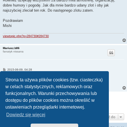
Również dziękuję wszystkim za bardzo miła atmosferę, organizację,
dobre humory i pogodę. Jak dla mnie bardzo udany zlot i oby jak
najszybciej zleciał ten rok. Do następnego zlotu zatem.
Pozdrawiam
Mishi
viewtopic.php?p=284730#284730
Mariusz.b86
fanatyk nissana
P
2015-06-09, 04:28
o
s
Kto ma mój kanister, bo nie otrzymałem go z powrotem
Strona ta używa plików cookies (tzw. ciasteczka)
t
w celach statystycznych, reklamowych oraz
funkcjonalnych. Warunki przechowywania lub
ODPOWIEDZ
dostępu do plików cookies można określić w
1
2
Następna
Posty: 60
ustawieniach przeglądarki internetowej.
Dowiedz się więcej
Przejdź do