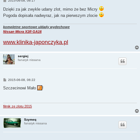
P
2015-06-08, 06:17
o
s
Dzięki za jak zwykle udany zlot, mimo że bez Micry
t
Pogoda dopisała nadwyraz, jak na pierwszym zlocie
kompletne sportowe układy wydechowe
Nissan Micra X1R GA16
www.klinika-japonczyka.pl
sergiej
fanatyk nissana
P
2015-06-08, 06:22
o
s
Szczecinowi Mało
!
t
filmik ze zlotu 2015
Szymeq
fanatyk nissana