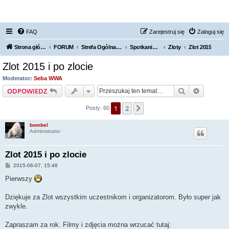
FORUM NISSAN ZONE
FAQ
Zarejestruj się
Zaloguj się
Strona główna KLUBU
FORUM
Strefa Ogólna Forum Nissan Zone
Spotkania / Grupy Regionalne
Zloty
Zlot 2015
Zlot 2015 i po zlocie
Moderator:
Seba WWA
Szukaj
Wyszuki
ODPOWIEDZ
1
2
Następna
Posty: 60
bombel
Administrator
Zlot 2015 i po zlocie
P
2015-06-07, 15:46
o
s
Pierwszy
t
Dziękuje za Zlot wszystkim uczestnikom i organizatorom. Było super jak
zwykle.
Zapraszam za rok. Filmy i zdjęcia można wrzucać tutaj: