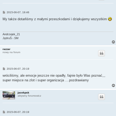
P
2015-06-07, 19:46
o
s
My także dotarliśmy z małymi przeszkodami i dziękujemy wszystkim
t
Andrzejek_21
JędruŚ.-.SM
razzar
nowy na forum
P
2015-06-07, 20:19
o
s
wróciliśmy, ale emocje jeszcze nie opadły, fajnie było Was poznać,,,
t
super miejsce na zlot i super organizacja ....pozdrawiamy
jacekpsk
aktywny forumowicz
P
2015-06-07, 20:19
o