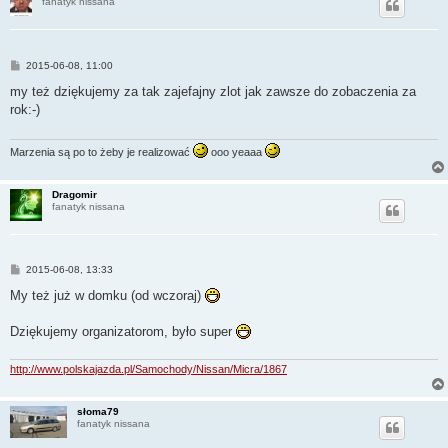
fanatyk nissana
P
2015-06-08, 11:00
o
s
my też dziękujemy za tak zajefajny zlot jak zawsze do zobaczenia za
t
rok:-)
Marzenia są po to żeby je realizować
ooo yeaaa
Dragomir
fanatyk nissana
P
2015-06-08, 13:33
o
s
My też już w domku (od wczoraj)
t
Dziękujemy organizatorom, było super
http://www.polskajazda.pl/Samochody/Nissan/Micra/1867
słoma79
fanatyk nissana