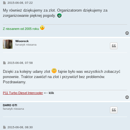
P
2015-06-08, 07:22
o
s
My również dziękujemy za zlot. Organizatorom dziękujemy za
t
zorganizowanie pięknej pogody.
Z nissanem od 2005 roku
Wiooreck
fanatyk nissana
P
2015-06-08, 07:58
o
s
Dzięki za kolejny udany zlot
fajnie było was wszystkich zobaczyć
t
ponownie. Traktor zawiózł na zlot i przywiózł bez problemów.
Pozdrawiamy.
P11 Turbo Diesel Intercooler
<--
klik
DARO GTI
fanatyk nissana
P
2015-06-08, 08:30