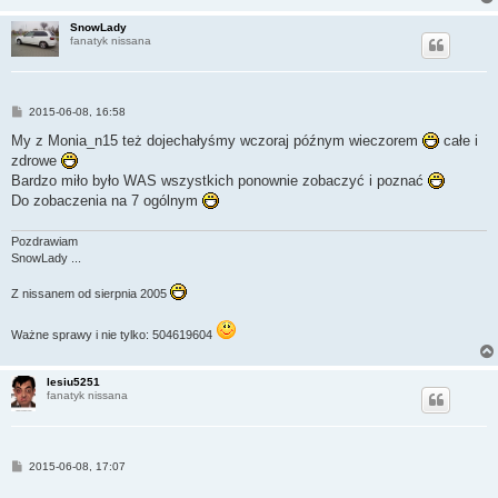
SnowLady
fanatyk nissana
P
2015-06-08, 16:58
o
s
My z Monia_n15 też dojechałyśmy wczoraj późnym wieczorem
całe i
t
zdrowe
Bardzo miło było WAS wszystkich ponownie zobaczyć i poznać
Do zobaczenia na 7 ogólnym
Pozdrawiam
SnowLady ...
Z nissanem od sierpnia 2005
Ważne sprawy i nie tylko: 504619604
lesiu5251
fanatyk nissana
P
2015-06-08, 17:07
o
s