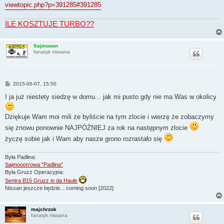
viewtopic.php?p=391285#391285
ILE KOSZTUJE TURBO??
Sajmooon
fanatyk nissana
P
2015-06-07, 15:50
o
s
I ja już niestety siedzę w domu... jak mi pusto gdy nie ma Was w okolicy
t
Dziękuje Wam moi mili że byliście na tym zlocie i wierzę że zobaczymy
się znowu ponownie NAJPÓŹNIEJ za rok na następnym zlocie
życzę sobie jak i Wam aby nasze grono rozrastało się
Była Padlina:
Sajmooon'owa "Padlina"
Była Gruzz Operacyjna:
Sentra B15 Gruzz in da Haułs
Nissan jeszcze będzie... coming soon [2022]
majchrzok
fanatyk nissana