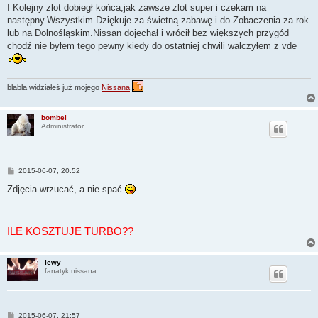
s
I Kolejny zlot dobiegł końca,jak zawsze zlot super i czekam na
t
następny.Wszystkim Dziękuje za świetną zabawę i do Zobaczenia za rok
lub na Dolnośląskim.Nissan dojechał i wrócił bez większych przygód
chodź nie byłem tego pewny kiedy do ostatniej chwili walczyłem z vde
blabla widziałeś już mojego
Nissana
bombel
Administrator
P
2015-06-07, 20:52
o
s
Zdjęcia wrzucać, a nie spać
t
ILE KOSZTUJE TURBO??
lewy
fanatyk nissana
P
2015-06-07, 21:57