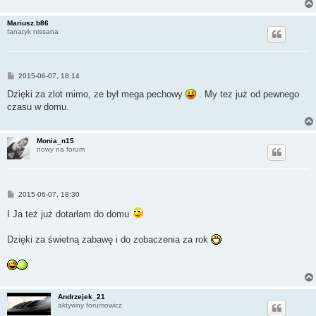
Mariusz.b86
fanatyk nissana
P
2015-06-07, 18:14
o
s
Dzięki za zlot mimo, ze był mega pechowy
. My tez już od pewnego
t
czasu w domu.
Monia_n15
nowy na forum
P
2015-06-07, 18:30
o
s
I Ja też już dotarłam do domu
t
Dzięki za świetną zabawę i do zobaczenia za rok
Andrzejek_21
aktywny forumowicz