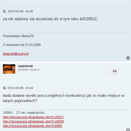
P
2015-06-08, 16:40
o
s
za rok widzimy się wcześniej niż w tym roku &#128522;
t
Pozdrawiam Słoma79
Z nissanem od 27.03.2009
www.emilka.org.pl
majchrzok
fanatyk nissana
P
2015-06-08, 16:44
o
s
będa dodane wyniki poszczególnych konkurencji jak to miało miejsce w
t
latach poprzednich?
100NX... 17 rok i nadal jeździ..
http://nissanzone.pl/viewtopic.php?t=20517
http://nissanzone.pl/viewtopic.php?t=15049
http://nissanzone.pl/viewtopic.php?t=6859