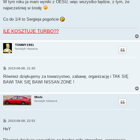
s
W tym roku ja mam wyniki z OESU, więc wszystko będzie, z tym, że
t
najwcześniej w środę
Co do 1/4 to Sergieja pogońcie
ILE KOSZTUJE TURBO??
TOMMY1981
fanatyk nissana
P
2015-06-08, 21:30
o
s
Również dziękujemy za towarzystwo, zabawę, organizację i TAK SIĘ
t
BAWI TAK SIĘ BAWI NISSAN ZONE !
Mishi
fanatyk nissana
P
2015-06-08, 22:52
o
s
HeY
t