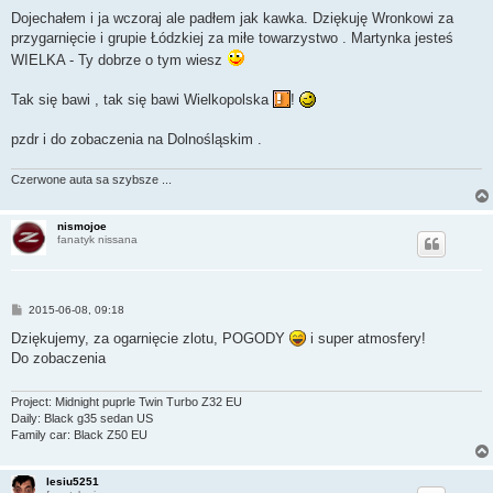
o
s
Dojechałem i ja wczoraj ale padłem jak kawka. Dziękuję Wronkowi za
t
przygarnięcie i grupie Łódzkiej za miłe towarzystwo . Martynka jesteś
WIELKA - Ty dobrze o tym wiesz
Tak się bawi , tak się bawi Wielkopolska
!
pzdr i do zobaczenia na Dolnośląskim .
Czerwone auta sa szybsze ...
nismojoe
fanatyk nissana
P
2015-06-08, 09:18
o
s
Dziękujemy, za ogarnięcie zlotu, POGODY
i super atmosfery!
t
Do zobaczenia
Project: Midnight puprle Twin Turbo Z32 EU
Daily: Black g35 sedan US
Family car: Black Z50 EU
lesiu5251