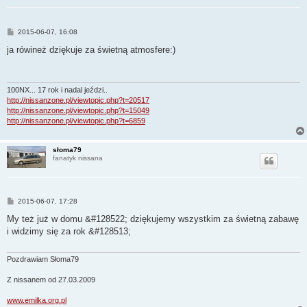
P
2015-06-07, 16:08
o
s
ja rówineż dziękuje za świetną atmosfere:)
t
100NX... 17 rok i nadal jeździ..
http://nissanzone.pl/viewtopic.php?t=20517
http://nissanzone.pl/viewtopic.php?t=15049
http://nissanzone.pl/viewtopic.php?t=6859
słoma79
fanatyk nissana
P
2015-06-07, 17:28
o
s
My też już w domu &#128522; dziękujemy wszystkim za świetną zabawę
t
i widzimy się za rok &#128513;
Pozdrawiam Słoma79
Z nissanem od 27.03.2009
www.emilka.org.pl