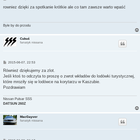
o
s
rowniez dzięki za spotkanie krótkie ale co tam zawsze warto wpaść
t
Byle by do przodu
Cubuś
fanatyk nissana
P
2015-06-07, 22:53
o
s
Również dziękujemy za zlot.
t
Jeśli ktoś to odczyta to proszę o zwrot wkładów do lodówki turystycznej,
które mroziły się w lodówce na korytarzu w Kaszubie.
Pozdrawiam
Nissan Pulsar SSS
DATSUN 260Z
MacGayver
fanatyk nissana