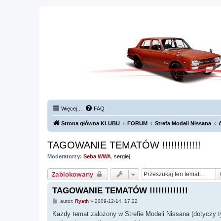
Więcej…
FAQ
Strona główna KLUBU
FORUM
Strefa Modeli Nissana
TAGOWANIE TEMATÓW !!!!!!!!!!!!!
Moderatorzy:
Seba WWA
,
sergiej
Zablokowany
TAGOWANIE TEMATÓW !!!!!!!!!!!!!
P
autor:
Ryath
»
2009-12-14, 17:22
o
s
Każdy temat założony w Strefie Modeli Nissana (dotyczy t
t