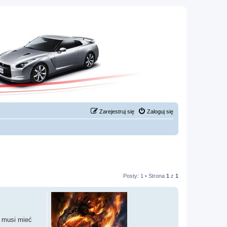
Zarejestruj się
Zaloguj się
Posty: 1 • Strona
1
z
1
) musi mieć