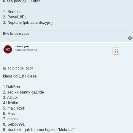
Klasa pow 2,0 i Turbo:
1. Bombel
2. Pawel18PL
3. Neptune (jak auto dożyje )
Byle by do przodu
nismojoe
fanatyk nissana
P
2013-05-26, 10:59
o
s
klasa do 1,8 i diesel:
t
1.DubSon
2. zecikk sunny ga14de
3. ADEX
4 Uleńka
5. majchrzok
6. Mas
7. ciapek
8. Seboo991
9. Scubzik - jak fura nie będzie "klekotać"