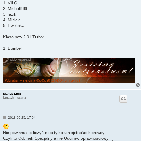
1. VILQ
2. MichałB86
3. lazik
4. Misiek
5. Ewelinka
Klasa pow 2,0 i Turbo:
1. Bombel
Mariusz.b86
fanatyk nissana
P
2013-05-25, 17:04
o
s
t
Nie powinna się liczyć moc tylko umiejętności kierowcy...
Czyli to Odcinek Specjalny a nie Odcinek Sprawnościowy =]