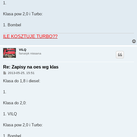
1.
Klasa pow 2,0 i Turbo:
1. Bombel
ILE KOSZTUJE TURBO??
VILQ
fanatyk nissana
Re: Zapisy na oes wg klas
P
2013-05-25, 15:51
o
s
Klasa do 1,8 i diesel:
t
1.
Klasa do 2,0:
1. VILQ
Klasa pow 2,0 i Turbo:
1. Bombel