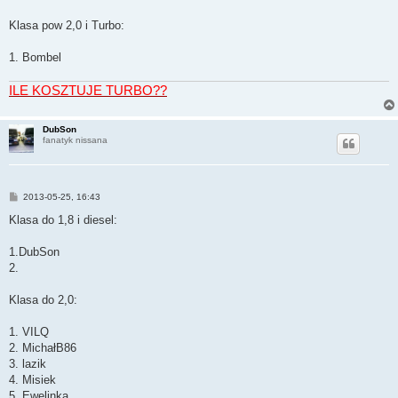
Klasa pow 2,0 i Turbo:
1. Bombel
ILE KOSZTUJE TURBO??
DubSon
fanatyk nissana
P
2013-05-25, 16:43
o
s
Klasa do 1,8 i diesel:
t
1.DubSon
2.
Klasa do 2,0:
1. VILQ
2. MichałB86
3. lazik
4. Misiek
5. Ewelinka