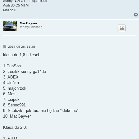
Sunny N14 GTi - moja miłość
Audi S6 C5 MTM
Mazda 6
MacGayver
fanatyk nissana
P
2013-05-26, 11:28
o
s
klasa do 1,8 i diesel:
t
1.DubSon
2. zecikk sunny ga14de
3. ADEX
4 Uleńka
5. majchrzok
6. Mas
7. ciapek
8. Seboo991
9. Scubzik - jak fura nie będzie "klekotać"
10. MacGayver
Klasa do 2,0:
1. VILQ