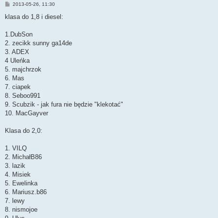
P
2013-05-26, 11:30
o
s
klasa do 1,8 i diesel:
t
1.DubSon
2. zecikk sunny ga14de
3. ADEX
4 Uleńka
5. majchrzok
6. Mas
7. ciapek
8. Seboo991
9. Scubzik - jak fura nie będzie "klekotać"
10. MacGayver
Klasa do 2,0:
1. VILQ
2. MichałB86
3. lazik
4. Misiek
5. Ewelinka
6. Mariusz.b86
7. lewy
8. nismojoe