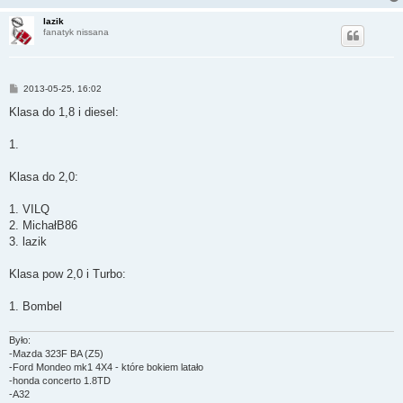
lazik
fanatyk nissana
P
2013-05-25, 16:02
o
s
Klasa do 1,8 i diesel:
t
1.
Klasa do 2,0:
1. VILQ
2. MichałB86
3. lazik
Klasa pow 2,0 i Turbo:
1. Bombel
Było:
-Mazda 323F BA (Z5)
-Ford Mondeo mk1 4X4 - które bokiem latało
-honda concerto 1.8TD
-A32