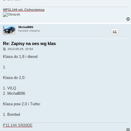
WP11.144 vel. Cichociemna
MichałB86
fanatyk nissana
Re: Zapisy na oes wg klas
P
2013-05-25, 15:54
o
s
Klasa do 1,8 i diesel:
t
1.
Klasa do 2,0:
1. VILQ
2. MichałB86
Klasa pow 2,0 i Turbo:
1. Bombel
P11.144 SR20DE