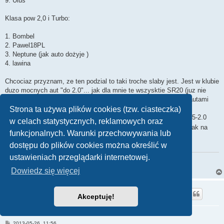
9. Ulus
Klasa pow 2,0 i Turbo:
1. Bombel
2. Pawel18PL
3. Neptune (jak auto dożyje )
4. lawina
Chcociaz przyznam, ze ten podzial to taki troche slaby jest. Jest w klubie
duzo mocnych aut "do 2.0"... jak dla mnie te wszysktie SR20 (juz nie
mowiac o tym, ze jest kilka VE) moga spokojnie konkurowac z autami
>2.0 i turbo i napewno lepsze czasy wykreca. Za to klasa do 1.8
Strona ta używa plików cookies (tzw. ciasteczka)
krzywdzi bardzo naslabsze auta... Ja bym zrobil klasy do 1.5, 1.5-2.0
w celach statystycznych, reklamowych oraz
(bez 2.0) i >=2.0 i turbo
No ale nic
Tu liczy sie fun
I tak na
funkcjonalnych. Warunki przechowywania lub
listach czasow kazdy bedzie widzial jak pojechal
dostępu do plików cookies można określić w
ustawieniach przeglądarki internetowej.
..:: NISSAN MICRA K10 1.2 ::..
..:: NISSAN 200SX S13 1.8T ::..
Dowiedz się więcej
Pawel18PL
fanatyk nissana
Akceptuję!
P
2013-05-26, 11:56