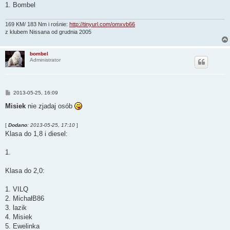
1. Bombel
169 KM/ 183 Nm i rośnie:
http://tinyurl.com/omxvb66
z klubem Nissana od grudnia 2005
bombel
Administrator
P
2013-05-25, 16:09
o
s
Misiek
nie zjadaj osób
t
[
Dodano
: 2013-05-25, 17:10
]
Klasa do 1,8 i diesel:
1.
Klasa do 2,0:
1. VILQ
2. MichałB86
3. lazik
4. Misiek
5. Ewelinka