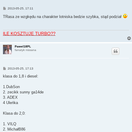
P
2013-05-25, 17:11
o
s
TRasa ze wzgkędu na charakter lotniska bedzie szybka, stąd podział
t
ILE KOSZTUJE TURBO??
Pawel18PL
fanatyk nissana
P
2013-05-25, 17:13
o
s
klasa do 1,8 i diesel:
t
1.DubSon
2. zecikk sunny ga14de
3. ADEX
4 Uleńka
Klasa do 2,0:
1. VILQ
2. MichałB86