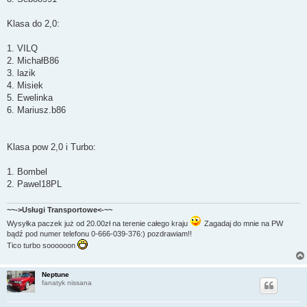
Klasa do 2,0:
1. VILQ
2. MichałB86
3. lazik
4. Misiek
5. Ewelinka
6. Mariusz.b86
Klasa pow 2,0 i Turbo:
1. Bombel
2. Pawel18PL
~~->Usługi Transportowe<-~~
Wysyłka paczek już od 20.00zł na terenie całego kraju
Zagadaj do mnie na PW
bądź pod numer telefonu 0-666-039-376:) pozdrawiam!!
Tico turbo soooooon
Neptune
fanatyk nissana