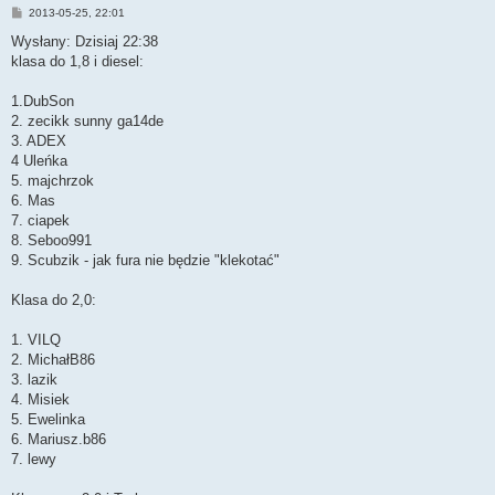
P
2013-05-25, 22:01
o
s
Wysłany: Dzisiaj 22:38
t
klasa do 1,8 i diesel:
1.DubSon
2. zecikk sunny ga14de
3. ADEX
4 Uleńka
5. majchrzok
6. Mas
7. ciapek
8. Seboo991
9. Scubzik - jak fura nie będzie "klekotać"
Klasa do 2,0:
1. VILQ
2. MichałB86
3. lazik
4. Misiek
5. Ewelinka
6. Mariusz.b86
7. lewy