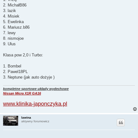
2. MichałB86
3. lazik
4. Misiek
5. Ewelinka
6. Mariusz.b86
7. lewy
8. nismojoe
9. Ulus
Klasa pow 2,0 i Turbo:
1. Bombel
2. Pawel18PL
3. Neptune (jak auto dożyje )
kompletne sportowe układy wydechowe
Nissan Micra X1R GA16
www.klinika-japonczyka.pl
lawina
aktywny forumowicz