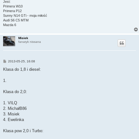
Jest:
Primera W10
Primera P12
Sunny N14 GTi - moja miłość
Audi S6 C5 MTM
Mazda 6
Misiek
fanatyk nissana
P
2013-05-25, 16:08
o
s
Klasa do 1,8 i diesel:
t
1.
Klasa do 2,0:
1. VILQ
2. MichałB86
3. Misiek
4. Ewelinka
Klasa pow 2,0 i Turbo: