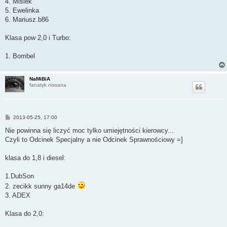
4. Misiek
5. Ewelinka
6. Mariusz.b86
Klasa pow 2,0 i Turbo:
1. Bombel
NaMiBiA
fanatyk nissana
P
2013-05-25, 17:00
o
s
Nie powinna się liczyć moc tylko umiejętności kierowcy...
t
Czyli to Odcinek Specjalny a nie Odcinek Sprawnościowy =]
klasa do 1,8 i diesel:
1.DubSon
2. zecikk sunny ga14de
3. ADEX
Klasa do 2,0: