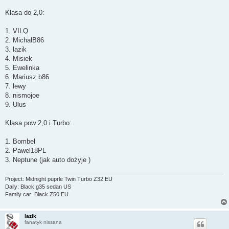
Klasa do 2,0:
1. VILQ
2. MichałB86
3. lazik
4. Misiek
5. Ewelinka
6. Mariusz.b86
7. lewy
8. nismojoe
9. Ulus
Klasa pow 2,0 i Turbo:
1. Bombel
2. Pawel18PL
3. Neptune (jak auto dożyje )
Project: Midnight puprle Twin Turbo Z32 EU
Daily: Black g35 sedan US
Family car: Black Z50 EU
lazik
fanatyk nissana