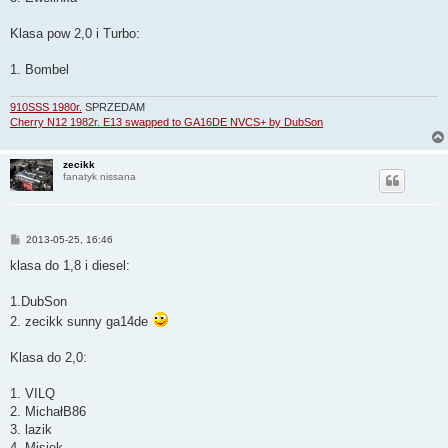
Klasa pow 2,0 i Turbo:
1. Bombel
910SSS 1980r.
SPRZEDAM
Cherry N12 1982r. E13 swapped to GA16DE NVCS+ by DubSon
zecikk
fanatyk nissana
P
2013-05-25, 16:46
o
s
klasa do 1,8 i diesel:
t
1.DubSon
2. zecikk sunny ga14de
Klasa do 2,0:
1. VILQ
2. MichałB86
3. lazik
4. Misiek