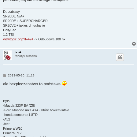
Do zabawy
SR20DE N/A+
SR20DE + SUPERCHARGER
SR20VE + jakieś dmuchanie
DailyCar
1.2 TSI
viewtopic.php?t=474
-> Odbudowa 100 nx
lazik
fanatyk nissana
P
2013-05-26, 11:19
o
s
ale bezpieczenstwo to podstawa
t
Było:
-Mazda 323F BA (Z5)
-Ford Mondeo mk1 4X4 - które bokiem latało
-honda concerto 1.8TD
-A32
Jest:
Primera W10
Primera P12