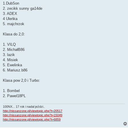
1.DubSon
2. zecikk sunny ga14de
3. ADEX
4 Uleńka
5. majchrzok
Klasa do 2,0:
1. VILQ
2. MichałB86
3. lazik
4. Misiek
5. Ewelinka
6. Mariusz.b86
Klasa pow 2,0 i Turbo:
1. Bombel
2. Pawel18PL
100NX... 17 rok i nadal jeździ..
http://nissanzone.pl/viewtopic.php?t=20517
http://nissanzone.pl/viewtopic.php?t=15049
http://nissanzone.pl/viewtopic.php?t=6859