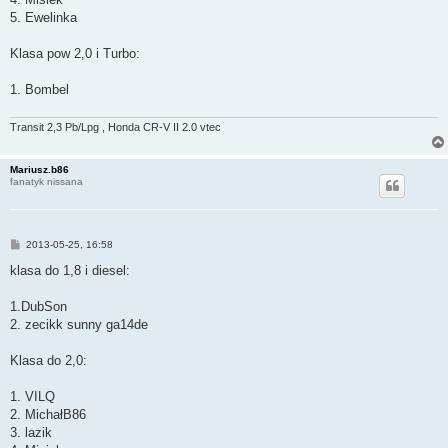
5. Ewelinka
Klasa pow 2,0 i Turbo:
1. Bombel
Transit 2,3 Pb/Lpg , Honda CR-V II 2.0 vtec
Mariusz.b86
fanatyk nissana
P
2013-05-25, 16:58
o
s
klasa do 1,8 i diesel:
t
1.DubSon
2. zecikk sunny ga14de
Klasa do 2,0:
1. VILQ
2. MichałB86
3. lazik