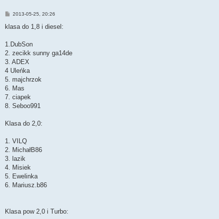
P
2013-05-25, 20:26
o
s
klasa do 1,8 i diesel:
t
1.DubSon
2. zecikk sunny ga14de
3. ADEX
4 Uleńka
5. majchrzok
6. Mas
7. ciapek
8. Seboo991
Klasa do 2,0:
1. VILQ
2. MichałB86
3. lazik
4. Misiek
5. Ewelinka
6. Mariusz.b86
Klasa pow 2,0 i Turbo: