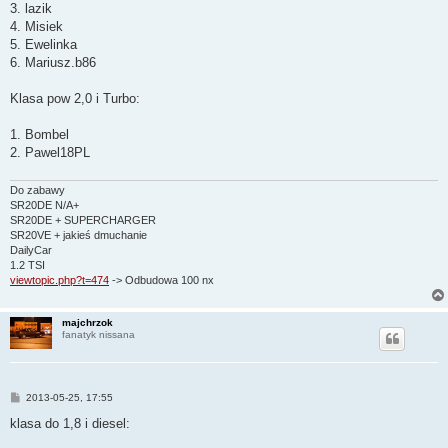
3. lazik
4. Misiek
5. Ewelinka
6. Mariusz.b86
Klasa pow 2,0 i Turbo:
1. Bombel
2. Pawel18PL
Do zabawy
SR20DE N/A+
SR20DE + SUPERCHARGER
SR20VE + jakieś dmuchanie
DailyCar
1.2 TSI
viewtopic.php?t=474
-> Odbudowa 100 nx
majchrzok
fanatyk nissana
P
2013-05-25, 17:55
o
s
klasa do 1,8 i diesel:
t