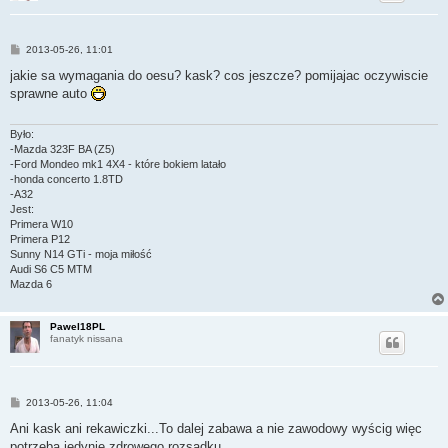
P
2013-05-26, 11:01
o
s
jakie sa wymagania do oesu? kask? cos jeszcze? pomijajac oczywiscie
t
sprawne auto
Było:
-Mazda 323F BA (Z5)
-Ford Mondeo mk1 4X4 - które bokiem latało
-honda concerto 1.8TD
-A32
Jest:
Primera W10
Primera P12
Sunny N14 GTi - moja miłość
Audi S6 C5 MTM
Mazda 6
Pawel18PL
fanatyk nissana
P
2013-05-26, 11:04
o
s
Ani kask ani rekawiczki...To dalej zabawa a nie zawodowy wyścig więc
t
potrzeba jedynie zdrowego rozsądku.