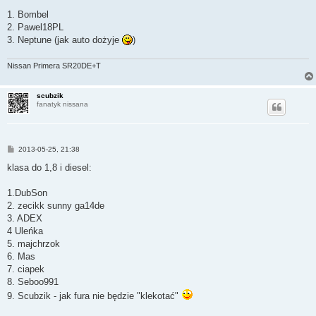
1. Bombel
2. Pawel18PL
3. Neptune (jak auto dożyje
)
Nissan Primera SR20DE+T
scubzik
fanatyk nissana
P
2013-05-25, 21:38
o
s
klasa do 1,8 i diesel:
t
1.DubSon
2. zecikk sunny ga14de
3. ADEX
4 Uleńka
5. majchrzok
6. Mas
7. ciapek
8. Seboo991
9. Scubzik - jak fura nie będzie "klekotać"