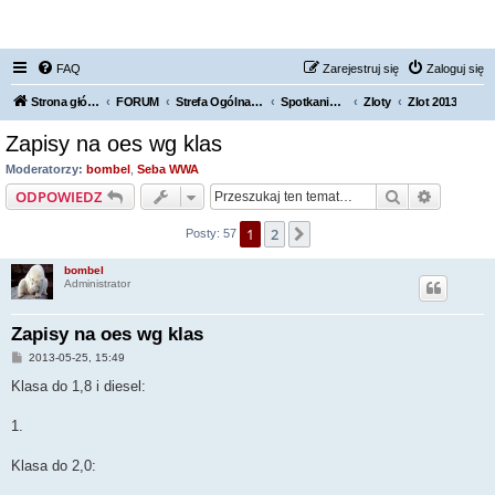
FORUM NISSAN ZONE
FAQ
Zarejestruj się
Zaloguj się
Strona główna KLUBU
FORUM
Strefa Ogólna Forum Nissan Zone
Spotkania / Grupy Regionalne
Zloty
Zlot 2013
Zapisy na oes wg klas
Moderatorzy:
bombel
,
Seba WWA
Szukaj
Wyszuki
ODPOWIEDZ
1
2
Następna
Posty: 57
bombel
Administrator
Zapisy na oes wg klas
P
2013-05-25, 15:49
o
s
Klasa do 1,8 i diesel:
t
1.
Klasa do 2,0: