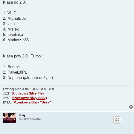
Klasa do 2,0:
1. VILQ
2. MichałB86
3. lazik
4. Misiek
5. Ewelinka
6. Mariusz.b86
Klasa pow 2,0 i Turbo:
1. Bombel
2. Pawel18PL
3. Neptune (jak auto dożyje )
Uważaj
blabla
na ZUOOOOOOOO
JEST:
Scubzowy SilverFlea
JEST:
Mżonkowy Biały SSS:)
BYŁO:
Mżonkowa Biała "Beza"
lewy
fanatyk nissana