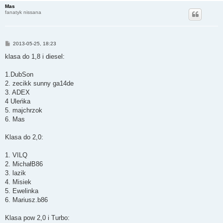
Mas
fanatyk nissana
P
2013-05-25, 18:23
o
s
klasa do 1,8 i diesel:
t
1.DubSon
2. zecikk sunny ga14de
3. ADEX
4 Uleńka
5. majchrzok
6. Mas
Klasa do 2,0:
1. VILQ
2. MichałB86
3. lazik
4. Misiek
5. Ewelinka
6. Mariusz.b86
Klasa pow 2,0 i Turbo: