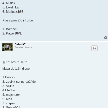
4. Misiek
5. Ewelinka
6. Mariusz.b86
Klasa pow 2,0 i Turbo:
1. Bombel
2. Pawel18PL
Seboo991
fanatyk nissana
P
2013-05-25, 20:20
o
s
klasa do 1,8 i diesel:
t
1.DubSon
2. zecikk sunny ga14de
3. ADEX
4 Uleńka
5. majchrzok
6. Mas
7. ciapek
8. Seboo991