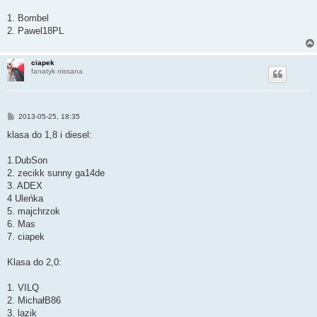
1. Bombel
2. Pawel18PL
ciapek
fanatyk nissana
P
2013-05-25, 18:35
o
s
klasa do 1,8 i diesel:
t
1.DubSon
2. zecikk sunny ga14de
3. ADEX
4 Uleńka
5. majchrzok
6. Mas
7. ciapek
Klasa do 2,0:
1. VILQ
2. MichałB86
3. lazik