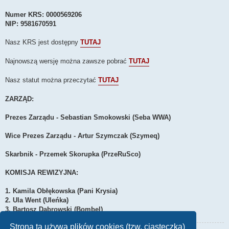
Numer KRS: 0000569206
NIP: 9581670591
Nasz KRS jest dostępny
TUTAJ
Najnowszą wersję można zawsze pobrać
TUTAJ
Nasz statut można przeczytać
TUTAJ
ZARZĄD:
Prezes Zarządu - Sebastian Smokowski (Seba WWA)
Wice Prezes Zarządu - Artur Szymczak (Szymeq)
Skarbnik - Przemek Skorupka (PrzeRuSco)
KOMISJA REWIZYJNA:
1. Kamila Obłękowska (Pani Krysia)
2. Ula Went (Uleńka)
3. Bartosz Dąbrowski (Bombel)
Strona ta używa plików cookies (tzw. ciasteczka)
Ostatnio zmieniony 1970-01-01, 01:00 przez
bombel
, łącznie zmieniany 1 raz.