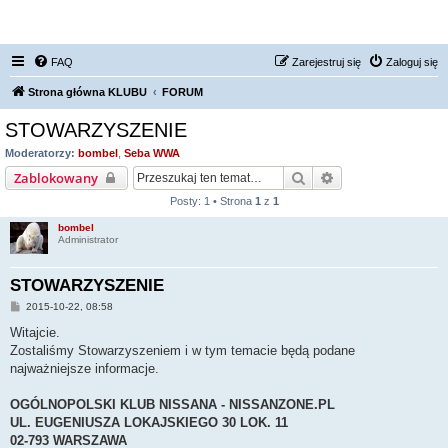
FORUM NISSAN ZONE
FAQ
Zarejestruj się
Zaloguj się
Strona główna KLUBU
FORUM
STOWARZYSZENIE
Moderatorzy:
bombel
,
Seba WWA
Szukaj
Wyszukiwanie za
Zablokowany
Posty: 1 • Strona
1
z
1
bombel
Administrator
STOWARZYSZENIE
P
2015-10-22, 08:58
o
s
Witajcie.
t
Zostaliśmy Stowarzyszeniem i w tym temacie będą podane
najważniejsze informacje.
OGÓLNOPOLSKI KLUB NISSANA - NISSANZONE.PL
UL. EUGENIUSZA LOKAJSKIEGO 30 LOK. 11
02-793 WARSZAWA