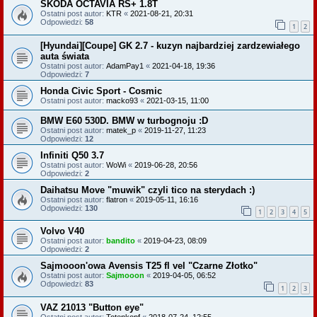
SKODA OCTAVIA RS+ 1.8T
Ostatni post autor:
KTR
«
2021-08-21, 20:31
Odpowiedzi:
58
1
2
[Hyundai][Coupe] GK 2.7 - kuzyn najbardziej zardzewiałego
auta świata
Ostatni post autor:
AdamPay1
«
2021-04-18, 19:36
Odpowiedzi:
7
Honda Civic Sport - Cosmic
Ostatni post autor:
macko93
«
2021-03-15, 11:00
BMW E60 530D. BMW w turbognoju :D
Ostatni post autor:
matek_p
«
2019-11-27, 11:23
Odpowiedzi:
12
Infiniti Q50 3.7
Ostatni post autor:
WoWi
«
2019-06-28, 20:56
Odpowiedzi:
2
Daihatsu Move "muwik" czyli tico na sterydach :)
Ostatni post autor:
flatron
«
2019-05-11, 16:16
Odpowiedzi:
130
1
2
3
4
5
Volvo V40
Ostatni post autor:
bandito
«
2019-04-23, 08:09
Odpowiedzi:
2
Sajmooon'owa Avensis T25 fl vel "Czarne Złotko"
Ostatni post autor:
Sajmooon
«
2019-04-05, 06:52
Odpowiedzi:
83
1
2
3
VAZ 21013 "Button eye"