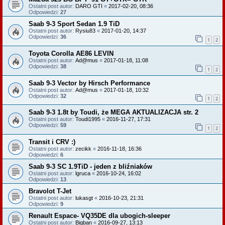
Ostatni post autor:
DARO GTI
«
2017-02-20, 08:36
Odpowiedzi:
27
Saab 9-3 Sport Sedan 1.9 TiD
Ostatni post autor:
Rysiu83
«
2017-01-20, 14:37
Odpowiedzi:
36
1
2
Toyota Corolla AE86 LEVIN
Ostatni post autor:
Ad@mus
«
2017-01-18, 11:08
Odpowiedzi:
38
1
2
Saab 9-3 Vector by Hirsch Performance
Ostatni post autor:
Ad@mus
«
2017-01-18, 10:32
Odpowiedzi:
32
1
2
Saab 9-3 1.8t by Toudi, że MEGA AKTUALIZACJA str. 2
Ostatni post autor:
Toudi1995
«
2016-11-27, 17:31
Odpowiedzi:
59
1
2
Transit i CRV :)
Ostatni post autor:
zecikk
«
2016-11-18, 16:36
Odpowiedzi:
6
Saab 9-3 SC 1.9TiD - jeden z bliźniaków
Ostatni post autor:
lgruca
«
2016-10-24, 16:02
Odpowiedzi:
13
Bravolot T-Jet
Ostatni post autor:
lukasgt
«
2016-10-23, 21:31
Odpowiedzi:
9
Renault Espace- VQ35DE dla ubogich-sleeper
Ostatni post autor:
Bigban
«
2016-09-27, 13:13