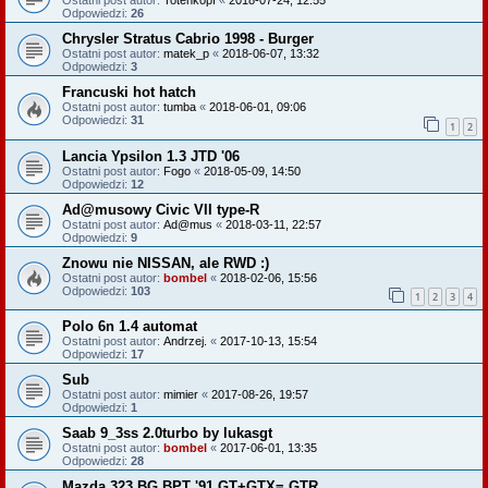
Ostatni post autor:
Totenkopf
«
2018-07-24, 12:55
Odpowiedzi:
26
Chrysler Stratus Cabrio 1998 - Burger
Ostatni post autor:
matek_p
«
2018-06-07, 13:32
Odpowiedzi:
3
Francuski hot hatch
Ostatni post autor:
tumba
«
2018-06-01, 09:06
Odpowiedzi:
31
1
2
Lancia Ypsilon 1.3 JTD '06
Ostatni post autor:
Fogo
«
2018-05-09, 14:50
Odpowiedzi:
12
Ad@musowy Civic VII type-R
Ostatni post autor:
Ad@mus
«
2018-03-11, 22:57
Odpowiedzi:
9
Znowu nie NISSAN, ale RWD :)
Ostatni post autor:
bombel
«
2018-02-06, 15:56
Odpowiedzi:
103
1
2
3
4
Polo 6n 1.4 automat
Ostatni post autor:
Andrzej.
«
2017-10-13, 15:54
Odpowiedzi:
17
Sub
Ostatni post autor:
mimier
«
2017-08-26, 19:57
Odpowiedzi:
1
Saab 9_3ss 2.0turbo by lukasgt
Ostatni post autor:
bombel
«
2017-06-01, 13:35
Odpowiedzi:
28
Mazda 323 BG BPT '91 GT+GTX= GTR