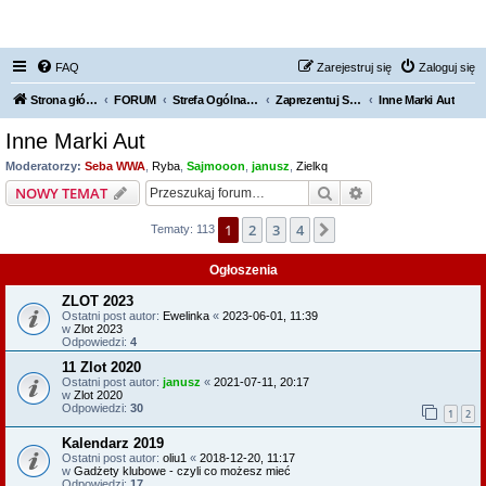
FORUM NISSAN ZONE
FAQ
Zarejestruj się
Zaloguj się
Strona główna KLUBU
FORUM
Strefa Ogólna Forum Nissan Zone
Zaprezentuj Swoje Nismo
Inne Marki Aut
Inne Marki Aut
Moderatorzy:
Seba WWA
,
Ryba
,
Sajmooon
,
janusz
,
Zielkq
Szukaj
Wyszukiwanie z
NOWY TEMAT
1
2
3
4
Następna
Tematy: 113
Ogłoszenia
ZLOT 2023
Ostatni post autor:
Ewelinka
«
2023-06-01, 11:39
w
Zlot 2023
Odpowiedzi:
4
11 Zlot 2020
Ostatni post autor:
janusz
«
2021-07-11, 20:17
w
Zlot 2020
Odpowiedzi:
30
1
2
Kalendarz 2019
Ostatni post autor:
oliu1
«
2018-12-20, 11:17
w
Gadżety klubowe - czyli co możesz mieć
Odpowiedzi:
17