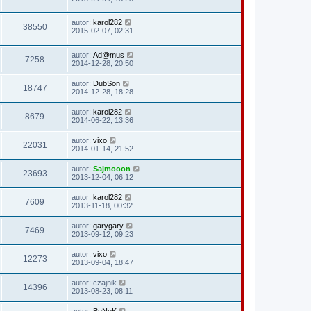
autor:
karol282
38550
2015-02-07, 02:31
autor:
Ad@mus
7258
2014-12-28, 20:50
autor:
DubSon
18747
2014-12-28, 18:28
autor:
karol282
8679
2014-06-22, 13:36
autor:
vixo
22031
2014-01-14, 21:52
autor:
Sajmooon
23693
2013-12-04, 06:12
autor:
karol282
7609
2013-11-18, 00:32
autor:
garygary
7469
2013-09-12, 09:23
autor:
vixo
12273
2013-09-04, 18:47
autor:
czajnik
14396
2013-08-23, 08:11
autor:
BeNeK