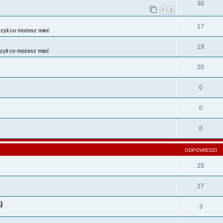
30
1
2
17
zyli co możesz mieć
19
zyli co możesz mieć
20
0
0
0
ODPOWIEDZI
25
27
)
3