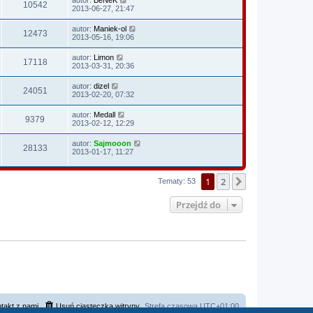
10542
2013-06-27, 21:47
autor:
Maniek-ol
12473
2013-05-16, 19:06
autor:
Limon
17118
2013-03-31, 20:36
autor:
dizel
24051
2013-02-20, 07:32
autor:
Medall
9379
2013-02-12, 12:29
autor:
Sajmooon
28133
2013-01-17, 11:27
1
2
Następna
Tematy: 53
Przejdź do
takt z nami
Usuń ciasteczka witryny
Strefa czasowa
UTC+01:00