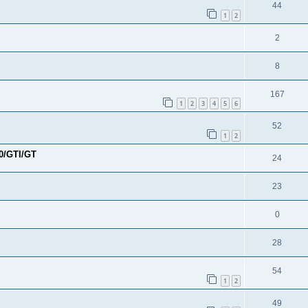
44
1
2
2
8
167
1
2
3
4
5
6
52
1
2
0/GTI/GT
24
23
0
28
54
1
2
49