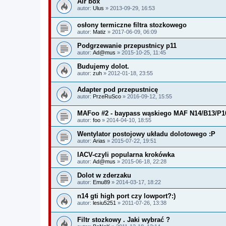
Air box
autor:
Ulus
» 2013-09-29, 16:53
osłony termiczne filtra stozkowego
autor:
Matiz
» 2017-06-09, 06:09
Podgrzewanie przepustnicy p11
autor:
Ad@mus
» 2015-10-25, 11:45
Budujemy dolot.
autor:
zuh
» 2012-01-18, 23:55
Adapter pod przepustnicę
autor:
PrzeRuSco
» 2016-09-12, 15:55
MAFoo #2 - baypass wąskiego MAF N14/B13/P1
autor:
foo
» 2014-04-10, 18:55
Wentylator postojowy układu dolotowego :P
autor:
Arias
» 2015-07-22, 19:51
IACV-czyli popularna krokówka
autor:
Ad@mus
» 2015-06-18, 22:28
Dolot w zderzaku
autor:
Emu89
» 2014-03-17, 18:22
n14 gti high port czy lowport?:)
autor:
lesiu5251
» 2011-07-26, 13:38
Filtr stozkowy . Jaki wybrać ?