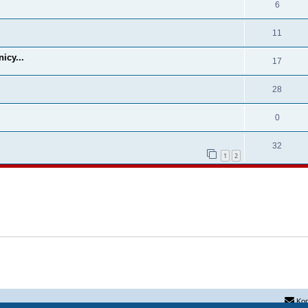
6
11
icy...
17
28
0
32
1
2
Kon