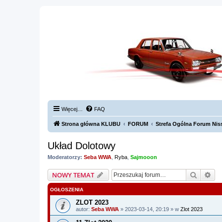
Więcej…
FAQ
Strona główna KLUBU
FORUM
Strefa Ogólna Forum Nis
Układ Dolotowy
Moderatorzy:
Seba WWA
,
Ryba
,
Sajmooon
Szukaj
Wy
NOWY TEMAT
OGŁOSZENIA
ZLOT 2023
autor:
Seba WWA
» 2023-03-14, 20:19 » w
Zlot 2023