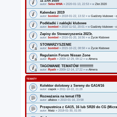
11 Zlot 2020
autor:
Seba WWA
» 2020-01-13, 22:53 » w
Zlot 2020
Kalendarz 2019
autor:
bombel
» 2018-01-22, 13:32 » w
Gadżety klubowe - c
Podkładki i naklejki klubowe
autor:
bombel
» 2016-11-02, 20:01 » w
Gadżety klubowe - c
Zapisy do Stowarzyszenia 2023r.
autor:
bombel
» 2016-01-20, 16:56 » w
Życie Klubowe
STOWARZYSZENIE
autor:
bombel
» 2015-10-22, 08:58 » w
Życie Klubowe
Regulamin Forum Nissan Zone
autor:
Ryath
» 2009-12-29, 09:12 » w
Almera
TAGOWANIE TEMATÓW !!!!!!!!!!!!!
autor:
Ryath
» 2009-12-14, 17:22 » w
Almera
TEMATY
Kolektor dolotowy z Sereny do GA14/16
autor:
ciapek
» 2011-10-22, 21:28
Rozważania na temat ITB
autor:
alfabox
» 2010-01-16, 23:58
Przepustnica z GA15, 16 lub SR20 do CG (Micra
autor:
Matiz
» 2018-01-30, 01:05