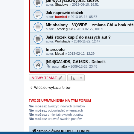
jak wyczyścić/wyprać stożek
autor:
Shadows
» 2013-06-10, 16:51
Jak naprawić stożek
autor:
bombel
» 2013-05-14, 05:57
Mit obalony... VQ35DE... zmiana CAI = brak różn
autor:
Tomek g35c
» 2013-02-22, 00:09
Jaki stożek kupić do naszych aut ?
autor:
Wolfshade
» 2010-11-22, 12:47
Intercooler
autor:
Medall
» 2013-02-12, 12:29
[N14]GA14DS, GA16DS - Dolocik
autor:
aBa
» 2009-12-28, 23:48
NOWY TEMAT
Wróć do wykazu forów
TWOJE UPRAWNIENIA NA TYM FORUM
Nie możesz
tworzyć nowych tematów
Nie możesz
odpowiadać w tematach
Nie możesz
zmieniać swoich postów
Nie możesz
usuwać swoich postów
Strona główna KLUBU
FORUM