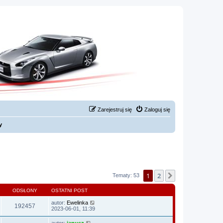
Zarejestruj się
Zaloguj się
y
1
2
Następna
Tematy: 53
ODSŁONY
OSTATNI POST
autor:
Ewelinka
192457
2023-06-01, 11:39
autor:
janusz