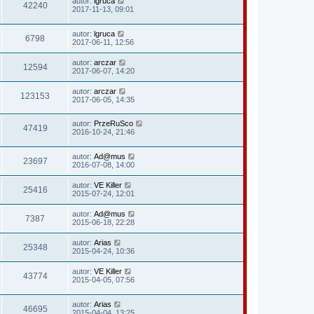
autor:
lgruca
42240
2017-11-13, 09:01
autor:
lgruca
6798
2017-06-11, 12:56
autor:
arczar
12594
2017-06-07, 14:20
autor:
arczar
123153
2017-06-05, 14:35
autor:
PrzeRuSco
47419
2016-10-24, 21:46
autor:
Ad@mus
23697
2016-07-08, 14:00
autor:
VE Killer
25416
2015-07-24, 12:01
autor:
Ad@mus
7387
2015-06-18, 22:28
autor:
Arias
25348
2015-04-24, 10:36
autor:
VE Killer
43774
2015-04-05, 07:56
autor:
Arias
46695
2015-04-04, 13:25