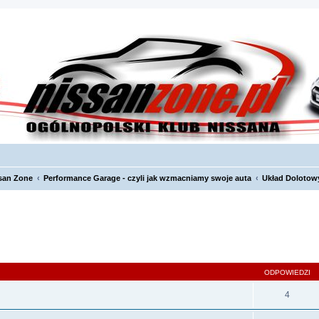
san Zone
Performance Garage - czyli jak wzmacniamy swoje auta
Układ Dolotow
szukiwanie zaawansowane
ODPOWIEDZI
4