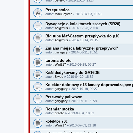
autor:
BeNeK
» 2011-12-18, 13:14
Przepustnica
autor:
MacGayver
» 2013-04-03, 10:51
Dywagacje o kolektorach ssących (SR20)
autor:
Ad@mus
» 2014-12-28, 20:50
Big tube Maf-Castom przepływka do p10
autor:
Ad@mus
» 2014-10-14, 21:15
Zmiana miejsca fabrycznej przepływki?
autor:
garygary
» 2014-06-21, 15:51
turbina dolotu
autor:
Wini217
» 2013-09-29, 08:27
K&N dedykowany do GA16DE
autor:
SiwoL
» 2010-04-20, 18:52
Kolektor dolotowy n13 kanały doprowadzające 
autor:
garygary
» 2013-10-19, 20:27
Przewody paliwowe
autor:
garygary
» 2013-09-11, 21:24
Rozmiar stożka
autor:
brzelic
» 2013-09-04, 10:52
kolektor 73c
autor:
Wini217
» 2013-07-03, 21:18