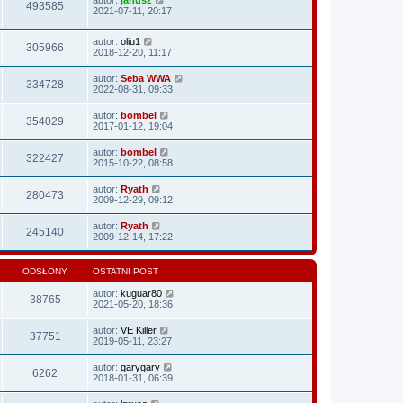
493585
2021-07-11, 20:17
autor:
oliu1
305966
2018-12-20, 11:17
autor:
Seba WWA
334728
2022-08-31, 09:33
autor:
bombel
354029
2017-01-12, 19:04
autor:
bombel
322427
2015-10-22, 08:58
autor:
Ryath
280473
2009-12-29, 09:12
autor:
Ryath
245140
2009-12-14, 17:22
ODSŁONY
OSTATNI POST
autor:
kuguar80
38765
2021-05-20, 18:36
autor:
VE Killer
37751
2019-05-11, 23:27
autor:
garygary
6262
2018-01-31, 06:39