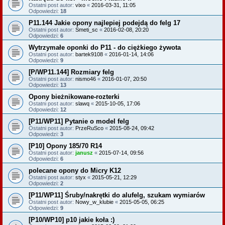
Ostatni post autor:
vixo
«
2016-03-31, 11:05
Odpowiedzi:
18
P11.144 Jakie opony najlepiej podejdą do felg 17
Ostatni post autor:
Smeti_sc
«
2016-02-08, 20:20
Odpowiedzi:
6
Wytrzymałe oponki do P11 - do ciężkiego żywota
Ostatni post autor:
bartek9108
«
2016-01-14, 14:06
Odpowiedzi:
9
[P/WP11.144] Rozmiary felg
Ostatni post autor:
nismo46
«
2016-01-07, 20:50
Odpowiedzi:
13
Opony bieżnikowane-rozterki
Ostatni post autor:
slawq
«
2015-10-05, 17:06
Odpowiedzi:
12
[P11/WP11] Pytanie o model felg
Ostatni post autor:
PrzeRuSco
«
2015-08-24, 09:42
Odpowiedzi:
3
[P10] Opony 185/70 R14
Ostatni post autor:
janusz
«
2015-07-14, 09:56
Odpowiedzi:
6
polecane opony do Micry K12
Ostatni post autor:
styx
«
2015-05-21, 12:29
Odpowiedzi:
2
[P11/WP11] Śruby/nakrętki do alufelg, szukam wymiarów
Ostatni post autor:
Nowy_w_klubie
«
2015-05-05, 06:25
Odpowiedzi:
9
[P10/WP10] p10 jakie koła :)