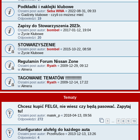
Podkładki i naklejki klubowe
Ostatni post autor:
Seba WWA
«
2022-08-31, 09:33
w
Gadżety klubowe - czyli co możesz mieć
Odpowiedzi:
19
Zapisy do Stowarzyszenia 2023r.
Ostatni post autor:
bombel
«
2017-01-12, 19:04
w
Życie Klubowe
Odpowiedzi:
20
STOWARZYSZENIE
Ostatni post autor:
bombel
«
2015-10-22, 08:58
w
Życie Klubowe
Regulamin Forum Nissan Zone
Ostatni post autor:
Ryath
«
2009-12-29, 09:12
w
Almera
TAGOWANIE TEMATÓW !!!!!!!!!!!!!
Ostatni post autor:
Ryath
«
2009-12-14, 17:22
w
Almera
Tematy
Chcesz kupić FELGI, nie wiesz czy będą pasować. Zapytaj
tu!
Ostatni post autor:
matek_p
«
2018-04-13, 09:56
Odpowiedzi:
272
1
7
8
9
10
…
Konfigurator alufelg do każdego auta
Ostatni post autor:
PrzeRuSco
«
2013-12-13, 13:26
Odpowiedzi:
4