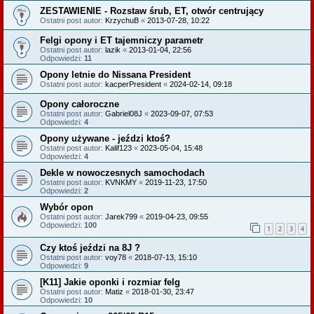
ZESTAWIENIE - Rozstaw śrub, ET, otwór centrujący
Ostatni post autor:
KrzychuB
«
2013-07-28, 10:22
Felgi opony i ET tajemniczy parametr
Ostatni post autor:
lazik
«
2013-01-04, 22:56
Odpowiedzi:
11
Opony letnie do Nissana President
Ostatni post autor:
kacperPresident
«
2024-02-14, 09:18
Opony całoroczne
Ostatni post autor:
Gabriel08J
«
2023-09-07, 07:53
Odpowiedzi:
4
Opony używane - jeździ ktoś?
Ostatni post autor:
Kalif123
«
2023-05-04, 15:48
Odpowiedzi:
4
Dekle w nowoczesnych samochodach
Ostatni post autor:
KVNKMY
«
2019-11-23, 17:50
Odpowiedzi:
2
Wybór opon
Ostatni post autor:
Jarek799
«
2019-04-23, 09:55
Odpowiedzi:
100
1
2
3
4
Czy ktoś jeździ na 8J ?
Ostatni post autor:
voy78
«
2018-07-13, 15:10
Odpowiedzi:
9
[K11] Jakie oponki i rozmiar felg
Ostatni post autor:
Matiz
«
2018-01-30, 23:47
Odpowiedzi:
10