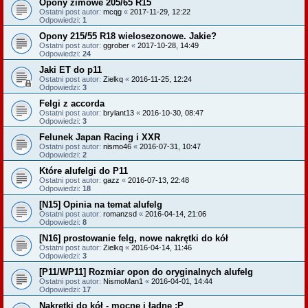
Opony zimowe 205/65 R15
Ostatni post autor:
mcqg
«
2017-11-29, 12:22
Odpowiedzi:
1
Opony 215/55 R18 wielosezonowe. Jakie?
Ostatni post autor:
ggrober
«
2017-10-28, 14:49
Odpowiedzi:
24
Jaki ET do p11
Ostatni post autor:
Zielkq
«
2016-11-25, 12:24
Odpowiedzi:
3
Felgi z accorda
Ostatni post autor:
brylant13
«
2016-10-30, 08:47
Odpowiedzi:
3
Felunek Japan Racing i XXR
Ostatni post autor:
nismo46
«
2016-07-31, 10:47
Odpowiedzi:
2
Które alufelgi do P11
Ostatni post autor:
gazz
«
2016-07-13, 22:48
Odpowiedzi:
18
[N15] Opinia na temat alufelg
Ostatni post autor:
romanzsd
«
2016-04-14, 21:06
Odpowiedzi:
8
[N16] prostowanie felg, nowe nakrętki do kół
Ostatni post autor:
Zielkq
«
2016-04-14, 11:46
Odpowiedzi:
3
[P11/WP11] Rozmiar opon do oryginalnych alufelg
Ostatni post autor:
NismoMan1
«
2016-04-01, 14:44
Odpowiedzi:
17
Nakrętki do kół - mocne i ładne :P