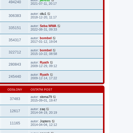
494240
2021-07-11, 20:17
autor:
oliu1
306383
2018-12-20, 11:17
autor:
Seba WWA
335151
2022-08-31, 09:33
autor:
bombel
354317
2017-01-12, 19:04
autor:
bombel
322712
2015-10-22, 08:58
autor:
Ryath
280843
2009-12-29, 09:12
autor:
Ryath
245440
2009-12-14, 17:22
ODSŁONY
OSTATNI POST
autor:
słoma79
37483
2015-09-01, 19:47
autor:
zaq
12617
2014-04-19, 20:19
autor:
Jopters
11165
2014-04-04, 12:12