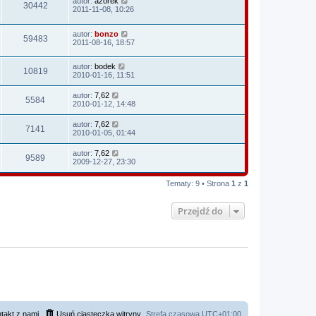
autor:
azorek
30442
2011-11-08, 10:26
autor:
bonzo
59483
2011-08-16, 18:57
autor:
bodek
10819
2010-01-16, 11:51
autor:
7,62
5584
2010-01-12, 14:48
autor:
7,62
7141
2010-01-05, 01:44
autor:
7,62
9589
2009-12-27, 23:30
Tematy: 9 • Strona
1
z
1
Przejdź do
takt z nami
Usuń ciasteczka witryny
Strefa czasowa
UTC+01:00