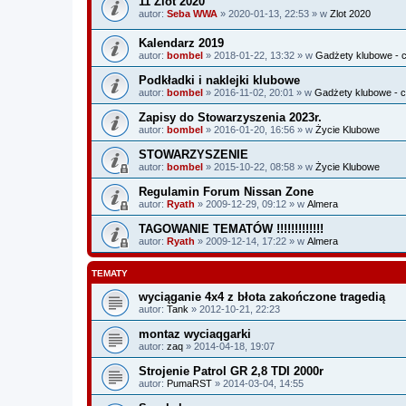
11 Zlot 2020
autor:
Seba WWA
» 2020-01-13, 22:53 » w
Zlot 2020
Kalendarz 2019
autor:
bombel
» 2018-01-22, 13:32 » w
Gadżety klubowe - c
Podkładki i naklejki klubowe
autor:
bombel
» 2016-11-02, 20:01 » w
Gadżety klubowe - c
Zapisy do Stowarzyszenia 2023r.
autor:
bombel
» 2016-01-20, 16:56 » w
Życie Klubowe
STOWARZYSZENIE
autor:
bombel
» 2015-10-22, 08:58 » w
Życie Klubowe
Regulamin Forum Nissan Zone
autor:
Ryath
» 2009-12-29, 09:12 » w
Almera
TAGOWANIE TEMATÓW !!!!!!!!!!!!!
autor:
Ryath
» 2009-12-14, 17:22 » w
Almera
TEMATY
wyciąganie 4x4 z błota zakończone tragedią
autor:
Tank
» 2012-10-21, 22:23
montaz wyciaqgarki
autor:
zaq
» 2014-04-18, 19:07
Strojenie Patrol GR 2,8 TDI 2000r
autor:
PumaRST
» 2014-03-04, 14:55