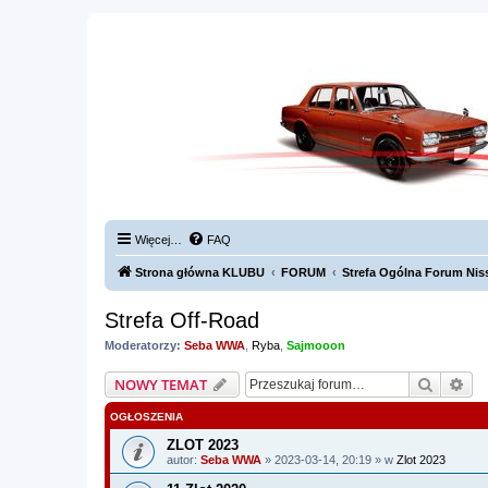
Więcej…
FAQ
Strona główna KLUBU
FORUM
Strefa Ogólna Forum Nis
Strefa Off-Road
Moderatorzy:
Seba WWA
,
Ryba
,
Sajmooon
Szukaj
Wy
NOWY TEMAT
OGŁOSZENIA
ZLOT 2023
autor:
Seba WWA
» 2023-03-14, 20:19 » w
Zlot 2023