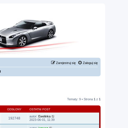
Zarejestruj się
Zaloguj się
d
Tematy: 9 • Strona
1
z
1
ODSŁONY
OSTATNI POST
autor:
Ewelinka
192748
2023-06-01, 11:39
autor:
janusz