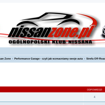
san Zone
Performance Garage - czyli jak wzmacniamy swoje auta
Strefa Off-Roa
szukiwanie zaawansowane
ODPOWIEDZI
4