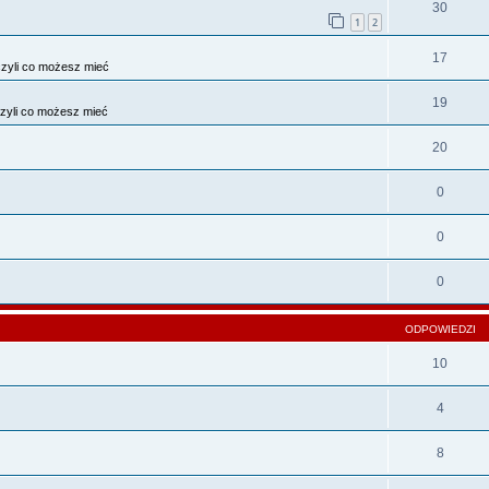
30
1
2
17
zyli co możesz mieć
19
zyli co możesz mieć
20
0
0
0
ODPOWIEDZI
10
4
8