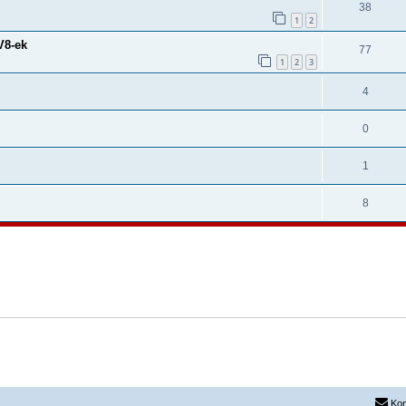
38
1
2
V8-ek
77
1
2
3
4
0
1
8
Kon