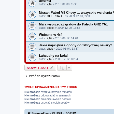
Snorkel
autor:
7,62
» 2010-01-08, 15:41
Nissan Patrol V8 Chevy ... wszystkie wcielenia 
autor:
OFF-ROADER
» 2009-12-10, 22:39
Mała wyprzedaż gratów do Patrola GR2 Y61
autor:
bodek
» 2009-12-20, 13:55
Webasto w 4x4
autor:
7,62
» 2010-01-12, 14:48
Jakie największe opony do fabrycznej navary?
autor:
abok
» 2010-01-04, 13:37
Łańcuchy na koła!
autor:
7,62
» 2009-12-12, 00:34
NOWY TEMAT
Wróć do wykazu forów
TWOJE UPRAWNIENIA NA TYM FORUM
Nie możesz
tworzyć nowych tematów
Nie możesz
odpowiadać w tematach
Nie możesz
zmieniać swoich postów
Nie możesz
usuwać swoich postów
Strona główna KLUBU
FORUM