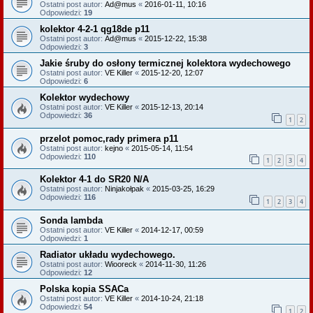
Ostatni post autor:
Ad@mus
«
2016-01-11, 10:16
Odpowiedzi:
19
kolektor 4-2-1 qg18de p11
Ostatni post autor:
Ad@mus
«
2015-12-22, 15:38
Odpowiedzi:
3
Jakie śruby do osłony termicznej kolektora wydechowego
Ostatni post autor:
VE Killer
«
2015-12-20, 12:07
Odpowiedzi:
6
Kolektor wydechowy
Ostatni post autor:
VE Killer
«
2015-12-13, 20:14
Odpowiedzi:
36
1
2
przelot pomoc,rady primera p11
Ostatni post autor:
kejno
«
2015-05-14, 11:54
Odpowiedzi:
110
1
2
3
4
Kolektor 4-1 do SR20 N/A
Ostatni post autor:
Ninjakołpak
«
2015-03-25, 16:29
Odpowiedzi:
116
1
2
3
4
Sonda lambda
Ostatni post autor:
VE Killer
«
2014-12-17, 00:59
Odpowiedzi:
1
Radiator układu wydechowego.
Ostatni post autor:
Wiooreck
«
2014-11-30, 11:26
Odpowiedzi:
12
Polska kopia SSACa
Ostatni post autor:
VE Killer
«
2014-10-24, 21:18
Odpowiedzi:
54
1
2