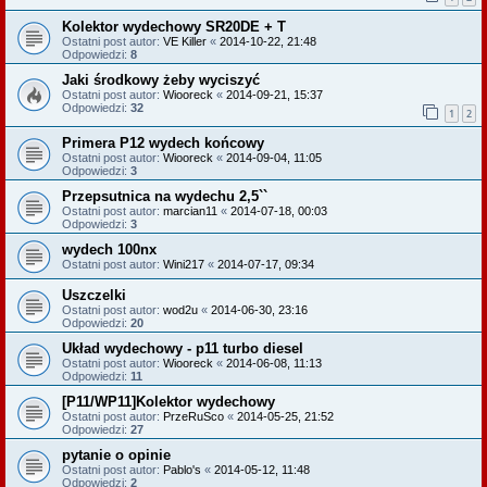
Kolektor wydechowy SR20DE + T
Ostatni post autor:
VE Killer
«
2014-10-22, 21:48
Odpowiedzi:
8
Jaki środkowy żeby wyciszyć
Ostatni post autor:
Wiooreck
«
2014-09-21, 15:37
Odpowiedzi:
32
1
2
Primera P12 wydech końcowy
Ostatni post autor:
Wiooreck
«
2014-09-04, 11:05
Odpowiedzi:
3
Przepsutnica na wydechu 2,5``
Ostatni post autor:
marcian11
«
2014-07-18, 00:03
Odpowiedzi:
3
wydech 100nx
Ostatni post autor:
Wini217
«
2014-07-17, 09:34
Uszczelki
Ostatni post autor:
wod2u
«
2014-06-30, 23:16
Odpowiedzi:
20
Układ wydechowy - p11 turbo diesel
Ostatni post autor:
Wiooreck
«
2014-06-08, 11:13
Odpowiedzi:
11
[P11/WP11]Kolektor wydechowy
Ostatni post autor:
PrzeRuSco
«
2014-05-25, 21:52
Odpowiedzi:
27
pytanie o opinie
Ostatni post autor:
Pablo's
«
2014-05-12, 11:48
Odpowiedzi:
2