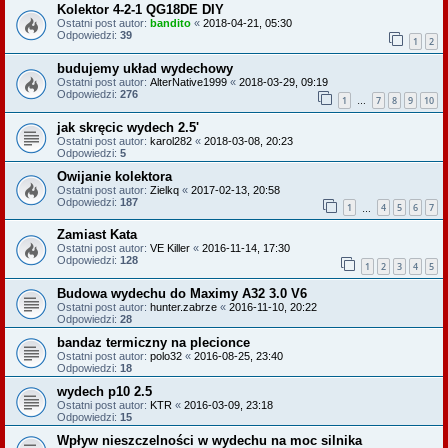
Kolektor 4-2-1 QG18DE DIY
Ostatni post autor:
bandito
«
2018-04-21, 05:30
Odpowiedzi:
39
1
2
budujemy układ wydechowy
Ostatni post autor:
AlterNative1999
«
2018-03-29, 09:19
Odpowiedzi:
276
1
7
8
9
10
…
jak skręcic wydech 2.5'
Ostatni post autor:
karol282
«
2018-03-08, 20:23
Odpowiedzi:
5
Owijanie kolektora
Ostatni post autor:
Zielkq
«
2017-02-13, 20:58
Odpowiedzi:
187
1
4
5
6
7
…
Zamiast Kata
Ostatni post autor:
VE Killer
«
2016-11-14, 17:30
Odpowiedzi:
128
1
2
3
4
5
Budowa wydechu do Maximy A32 3.0 V6
Ostatni post autor:
hunter.zabrze
«
2016-11-10, 20:22
Odpowiedzi:
28
bandaz termiczny na plecionce
Ostatni post autor:
polo32
«
2016-08-25, 23:40
Odpowiedzi:
18
wydech p10 2.5
Ostatni post autor:
KTR
«
2016-03-09, 23:18
Odpowiedzi:
15
Wpływ nieszczelności w wydechu na moc silnika