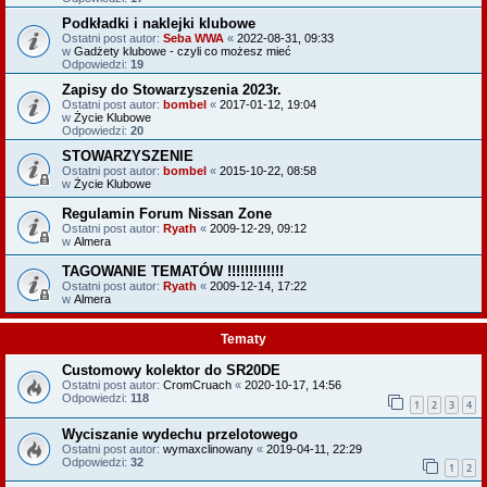
Podkładki i naklejki klubowe
Ostatni post autor:
Seba WWA
«
2022-08-31, 09:33
w
Gadżety klubowe - czyli co możesz mieć
Odpowiedzi:
19
Zapisy do Stowarzyszenia 2023r.
Ostatni post autor:
bombel
«
2017-01-12, 19:04
w
Życie Klubowe
Odpowiedzi:
20
STOWARZYSZENIE
Ostatni post autor:
bombel
«
2015-10-22, 08:58
w
Życie Klubowe
Regulamin Forum Nissan Zone
Ostatni post autor:
Ryath
«
2009-12-29, 09:12
w
Almera
TAGOWANIE TEMATÓW !!!!!!!!!!!!!
Ostatni post autor:
Ryath
«
2009-12-14, 17:22
w
Almera
Tematy
Customowy kolektor do SR20DE
Ostatni post autor:
CromCruach
«
2020-10-17, 14:56
Odpowiedzi:
118
1
2
3
4
Wyciszanie wydechu przelotowego
Ostatni post autor:
wymaxclinowany
«
2019-04-11, 22:29
Odpowiedzi:
32
1
2