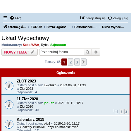
FORUM NISSAN ZONE
FAQ
Zarejestruj się
Zaloguj się
Strona główna KLUBU
FORUM
Strefa Ogólna Forum Nissan Zone
Performance Garage - czyli jak wzmacniamy swoje auta
Układ Wydechowy
Układ Wydechowy
Moderatorzy:
Seba WWA
,
Ryba
,
Sajmooon
Szukaj
Wyszukiwanie z
NOWY TEMAT
1
2
3
Następna
Tematy: 68
Ogłoszenia
ZLOT 2023
Ostatni post autor:
Ewelinka
«
2023-06-01, 11:39
w
Zlot 2023
Odpowiedzi:
4
11 Zlot 2020
Ostatni post autor:
janusz
«
2021-07-11, 20:17
w
Zlot 2020
Odpowiedzi:
30
1
2
Kalendarz 2019
Ostatni post autor:
oliu1
«
2018-12-20, 11:17
w
Gadżety klubowe - czyli co możesz mieć
Odpowiedzi:
17