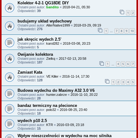
Kolektor 4-2-1 QG18DE DIY
Ostatni post autor:
bandito
«
2018-04-21, 05:30
Odpowiedzi:
39
1
2
budujemy układ wydechowy
Ostatni post autor:
AlterNative1999
«
2018-03-29, 09:19
Odpowiedzi:
276
1
7
8
9
10
…
jak skręcic wydech 2.5'
Ostatni post autor:
karol282
«
2018-03-08, 20:23
Odpowiedzi:
5
Owijanie kolektora
Ostatni post autor:
Zielkq
«
2017-02-13, 20:58
Odpowiedzi:
187
1
4
5
6
7
…
Zamiast Kata
Ostatni post autor:
VE Killer
«
2016-11-14, 17:30
Odpowiedzi:
128
1
2
3
4
5
Budowa wydechu do Maximy A32 3.0 V6
Ostatni post autor:
hunter.zabrze
«
2016-11-10, 20:22
Odpowiedzi:
28
bandaz termiczny na plecionce
Ostatni post autor:
polo32
«
2016-08-25, 23:40
Odpowiedzi:
18
wydech p10 2.5
Ostatni post autor:
KTR
«
2016-03-09, 23:18
Odpowiedzi:
15
Wpływ nieszczelności w wydechu na moc silnika