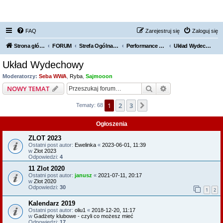
FORUM NISSAN ZONE
FAQ
Zarejestruj się
Zaloguj się
Strona główna KLUBU
FORUM
Strefa Ogólna Forum Nissan Zone
Performance Garage - czyli jak wzmacniamy swoje auta
Układ Wydechowy
Układ Wydechowy
Moderatorzy:
Seba WWA
,
Ryba
,
Sajmooon
Szukaj
Wyszukiwanie z
NOWY TEMAT
1
2
3
Następna
Tematy: 68
Ogłoszenia
ZLOT 2023
Ostatni post autor:
Ewelinka
«
2023-06-01, 11:39
w
Zlot 2023
Odpowiedzi:
4
11 Zlot 2020
Ostatni post autor:
janusz
«
2021-07-11, 20:17
w
Zlot 2020
Odpowiedzi:
30
1
2
Kalendarz 2019
Ostatni post autor:
oliu1
«
2018-12-20, 11:17
w
Gadżety klubowe - czyli co możesz mieć
Odpowiedzi:
17