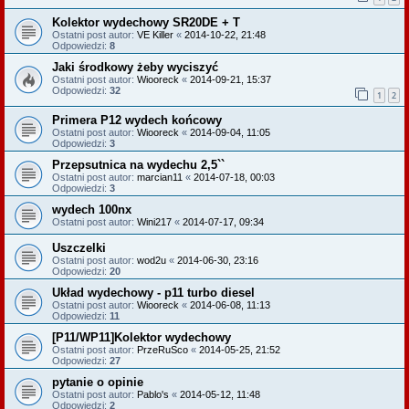
Kolektor wydechowy SR20DE + T
Ostatni post autor:
VE Killer
«
2014-10-22, 21:48
Odpowiedzi:
8
Jaki środkowy żeby wyciszyć
Ostatni post autor:
Wiooreck
«
2014-09-21, 15:37
Odpowiedzi:
32
1
2
Primera P12 wydech końcowy
Ostatni post autor:
Wiooreck
«
2014-09-04, 11:05
Odpowiedzi:
3
Przepsutnica na wydechu 2,5``
Ostatni post autor:
marcian11
«
2014-07-18, 00:03
Odpowiedzi:
3
wydech 100nx
Ostatni post autor:
Wini217
«
2014-07-17, 09:34
Uszczelki
Ostatni post autor:
wod2u
«
2014-06-30, 23:16
Odpowiedzi:
20
Układ wydechowy - p11 turbo diesel
Ostatni post autor:
Wiooreck
«
2014-06-08, 11:13
Odpowiedzi:
11
[P11/WP11]Kolektor wydechowy
Ostatni post autor:
PrzeRuSco
«
2014-05-25, 21:52
Odpowiedzi:
27
pytanie o opinie
Ostatni post autor:
Pablo's
«
2014-05-12, 11:48
Odpowiedzi:
2