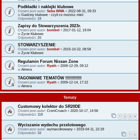
Podkładki i naklejki klubowe
Ostatni post autor:
Seba WWA
«
2022-08-31, 09:33
w
Gadżety klubowe - czyli co możesz mieć
Odpowiedzi:
19
Zapisy do Stowarzyszenia 2023r.
Ostatni post autor:
bombel
«
2017-01-12, 19:04
w
Życie Klubowe
Odpowiedzi:
20
STOWARZYSZENIE
Ostatni post autor:
bombel
«
2015-10-22, 08:58
w
Życie Klubowe
Regulamin Forum Nissan Zone
Ostatni post autor:
Ryath
«
2009-12-29, 09:12
w
Almera
TAGOWANIE TEMATÓW !!!!!!!!!!!!!
Ostatni post autor:
Ryath
«
2009-12-14, 17:22
w
Almera
Tematy
Customowy kolektor do SR20DE
Ostatni post autor:
CromCruach
«
2020-10-17, 14:56
Odpowiedzi:
118
1
2
3
4
Wyciszanie wydechu przelotowego
Ostatni post autor:
wymaxclinowany
«
2019-04-11, 22:29
Odpowiedzi:
32
1
2