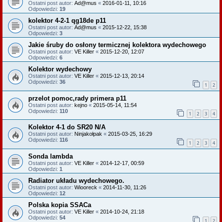
Ostatni post autor:
Ad@mus
«
2016-01-11, 10:16
Odpowiedzi:
19
kolektor 4-2-1 qg18de p11
Ostatni post autor:
Ad@mus
«
2015-12-22, 15:38
Odpowiedzi:
3
Jakie śruby do osłony termicznej kolektora wydechowego
Ostatni post autor:
VE Killer
«
2015-12-20, 12:07
Odpowiedzi:
6
Kolektor wydechowy
Ostatni post autor:
VE Killer
«
2015-12-13, 20:14
Odpowiedzi:
36
1
2
przelot pomoc,rady primera p11
Ostatni post autor:
kejno
«
2015-05-14, 11:54
Odpowiedzi:
110
1
2
3
4
Kolektor 4-1 do SR20 N/A
Ostatni post autor:
Ninjakołpak
«
2015-03-25, 16:29
Odpowiedzi:
116
1
2
3
4
Sonda lambda
Ostatni post autor:
VE Killer
«
2014-12-17, 00:59
Odpowiedzi:
1
Radiator układu wydechowego.
Ostatni post autor:
Wiooreck
«
2014-11-30, 11:26
Odpowiedzi:
12
Polska kopia SSACa
Ostatni post autor:
VE Killer
«
2014-10-24, 21:18
Odpowiedzi:
54
1
2