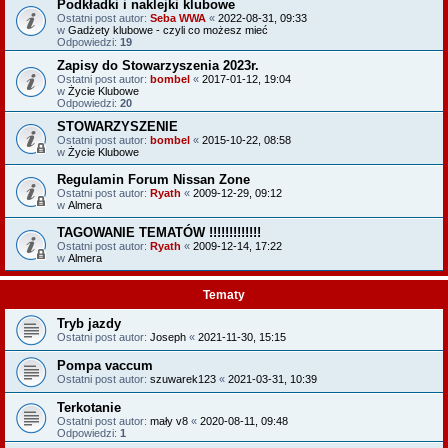
Podkładki i naklejki klubowe
Ostatni post autor:
Seba WWA
«
2022-08-31, 09:33
w
Gadżety klubowe - czyli co możesz mieć
Odpowiedzi:
19
Zapisy do Stowarzyszenia 2023r.
Ostatni post autor:
bombel
«
2017-01-12, 19:04
w
Życie Klubowe
Odpowiedzi:
20
STOWARZYSZENIE
Ostatni post autor:
bombel
«
2015-10-22, 08:58
w
Życie Klubowe
Regulamin Forum Nissan Zone
Ostatni post autor:
Ryath
«
2009-12-29, 09:12
w
Almera
TAGOWANIE TEMATÓW !!!!!!!!!!!!!
Ostatni post autor:
Ryath
«
2009-12-14, 17:22
w
Almera
Tematy
Tryb jazdy
Ostatni post autor:
Joseph
«
2021-11-30, 15:15
Pompa vaccum
Ostatni post autor:
szuwarek123
«
2021-03-31, 10:39
Terkotanie
Ostatni post autor:
mały v8
«
2020-08-11, 09:48
Odpowiedzi:
1