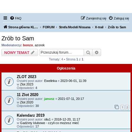
FORUM NISSAN ZONE
FAQ
Zarejestruj się
Zaloguj się
Strona główna KLUBU
FORUM
Strefa Modeli Nissana
X-trail
Zrób to Sam
Zrób to Sam
Moderatorzy:
bonzo
,
azorek
Szukaj
Wyszukiwanie z
NOWY TEMAT
Tematy: 4 • Strona
1
z
1
Ogłoszenia
ZLOT 2023
Ostatni post autor:
Ewelinka
«
2023-06-01, 11:39
w
Zlot 2023
Odpowiedzi:
4
11 Zlot 2020
Ostatni post autor:
janusz
«
2021-07-11, 20:17
w
Zlot 2020
Odpowiedzi:
30
1
2
Kalendarz 2019
Ostatni post autor:
oliu1
«
2018-12-20, 11:17
w
Gadżety klubowe - czyli co możesz mieć
Odpowiedzi:
17