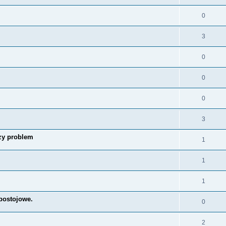
0
3
0
0
0
3
azy problem
1
1
1
 postojowe.
0
2