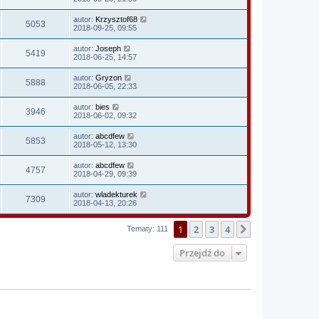
autor:
Krzysztof68
5053
2018-09-25, 09:55
autor:
Joseph
5419
2018-06-25, 14:57
autor:
Gryzon
5888
2018-06-05, 22:33
autor:
bies
3946
2018-06-02, 09:32
autor:
abcdfew
5853
2018-05-12, 13:30
autor:
abcdfew
4757
2018-04-29, 09:39
autor:
wladekturek
7309
2018-04-13, 20:26
1
2
3
4
Następna
Tematy: 111
Przejdź do