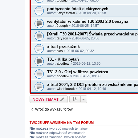
autor:
QubaD
» 2018-09-25, 08:38
podłązcenie foteli elektrycznych
autor:
Krzysztof68
» 2018-09-20, 13:58
wentylator w kabinie T30 2003 2.0 benzyna
autor:
Joseph
» 2018-06-25, 14:57
[Xtrail T30 2001-2007] Światła przeciwmgielne 
autor:
Gryzon
» 2018-06-05, 20:36
x trail przekaźnik
autor:
bies
» 2018-06-02, 09:32
T31 - Kilka pytań
autor:
abcdfew
» 2018-05-12, 13:30
T31 2.0 - Olej w filtrze powietrza
autor:
abcdfew
» 2018-04-29, 09:39
x-trial 2004; 2,2 DCI problem ze wskaźnikiem p
autor:
wladekturek
» 2018-04-12, 19:46
NOWY TEMAT
Wróć do wykazu forów
TWOJE UPRAWNIENIA NA TYM FORUM
Nie możesz
tworzyć nowych tematów
Nie możesz
odpowiadać w tematach
Nie możesz
zmieniać swoich postów