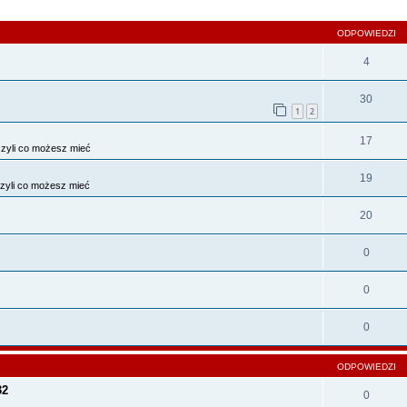
szukiwanie zaawansowane
ODPOWIEDZI
4
30
1
2
17
zyli co możesz mieć
19
zyli co możesz mieć
20
0
0
0
ODPOWIEDZI
32
0