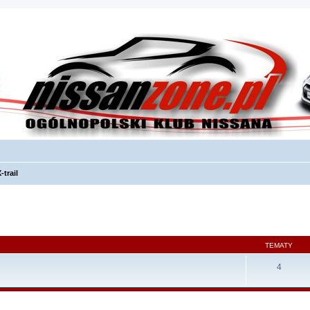
-trail
TEMATY
4