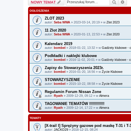
Szukaj
Wy
NOWY TEMAT
OGŁOSZENIA
ZLOT 2023
autor:
Seba WWA
» 2023-03-14, 20:19 » w
Zlot 2023
11 Zlot 2020
autor:
Seba WWA
» 2020-01-13, 22:53 » w
Zlot 2020
Kalendarz 2019
autor:
bombel
» 2018-01-22, 13:32 » w
Gadżety klubowe - c
Podkładki i naklejki klubowe
autor:
bombel
» 2016-11-02, 20:01 » w
Gadżety klubowe - c
Zapisy do Stowarzyszenia 2023r.
autor:
bombel
» 2016-01-20, 16:56 » w
Życie Klubowe
STOWARZYSZENIE
autor:
bombel
» 2015-10-22, 08:58 » w
Życie Klubowe
Regulamin Forum Nissan Zone
autor:
Ryath
» 2009-12-29, 09:12 » w
Almera
TAGOWANIE TEMATÓW !!!!!!!!!!!!!
autor:
Ryath
» 2009-12-14, 17:22 » w
Almera
TEMATY
[X-trail I] Sprężyny gazowe pod maskę T-31 i T-
autor:
JACKO29
» 2016-12-15, 08:24