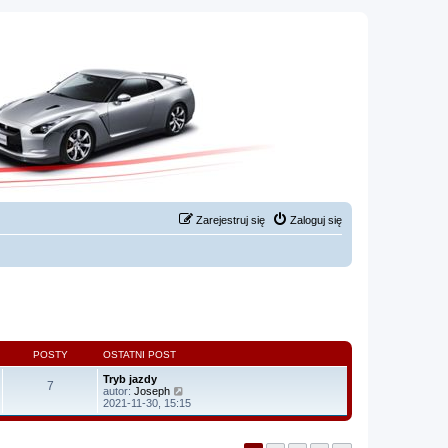
Zarejestruj się
Zaloguj się
POSTY
OSTATNI POST
Tryb jazdy
7
W
autor:
Joseph
y
2021-11-30, 15:15
ś
w
i