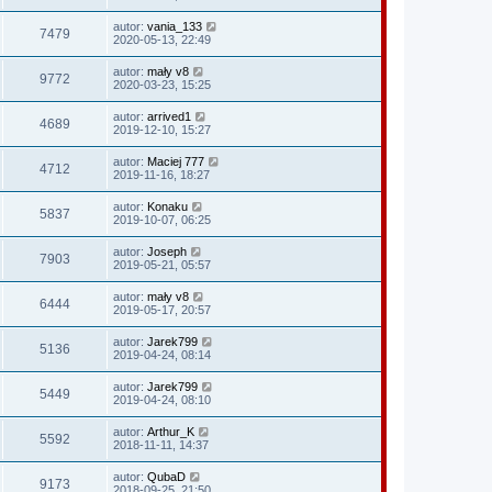
autor:
vania_133
7479
2020-05-13, 22:49
autor:
mały v8
9772
2020-03-23, 15:25
autor:
arrived1
4689
2019-12-10, 15:27
autor:
Maciej 777
4712
2019-11-16, 18:27
autor:
Konaku
5837
2019-10-07, 06:25
autor:
Joseph
7903
2019-05-21, 05:57
autor:
mały v8
6444
2019-05-17, 20:57
autor:
Jarek799
5136
2019-04-24, 08:14
autor:
Jarek799
5449
2019-04-24, 08:10
autor:
Arthur_K
5592
2018-11-11, 14:37
autor:
QubaD
9173
2018-09-25, 21:50