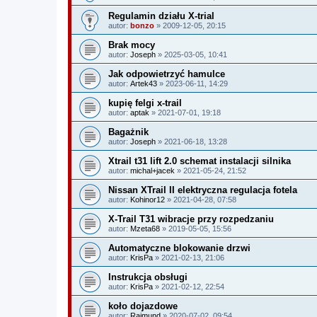
Regulamin działu X-trial
autor:
bonzo
» 2009-12-05, 20:15
Brak mocy
autor:
Joseph
» 2025-03-05, 10:41
Jak odpowietrzyć hamulce
autor:
Artek43
» 2023-06-11, 14:29
kupię felgi x-trail
autor:
aptak
» 2021-07-01, 19:18
Bagażnik
autor:
Joseph
» 2021-06-18, 13:28
Xtrail t31 lift 2.0 schemat instalacji silnika
autor:
michal+jacek
» 2021-05-24, 21:52
Nissan XTrail II elektryczna regulacja fotela
autor:
Kohinor12
» 2021-04-28, 07:58
X-Trail T31 wibracje przy rozpedzaniu
autor:
Mzeta68
» 2019-05-05, 15:56
Automatyczne blokowanie drzwi
autor:
KrisPa
» 2021-02-13, 21:06
Instrukcja obsługi
autor:
KrisPa
» 2021-02-12, 22:54
koło dojazdowe
autor:
Rajmund
» 2020-07-02, 09:54