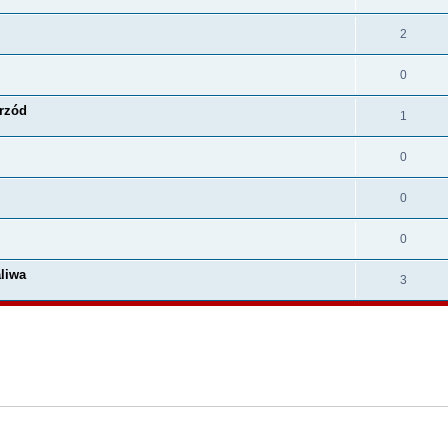
2
0
przód
1
0
0
0
aliwa
3