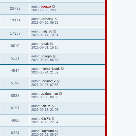
autor:
bonzo
29739
2009-12-05, 20:15
autor:
karociak
17725
2026-04-20, 09:25
autor:
mały v8
17257
2023-06-14, 10:51
autor:
aptak
6010
2021-07-01, 19:18
autor:
Joseph
5111
2021-06-19, 08:53
autor:
michal+jacek
4542
2021-05-24, 21:52
autor:
Kohinor12
5198
2021-04-28, 07:58
autor:
qbabosman
8823
2021-03-03, 00:03
autor:
KrisPa
6191
2021-02-13, 21:06
autor:
KrisPa
4666
2021-02-12, 22:54
autor:
Rajmund
6224
2020-07-02, 09:54