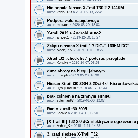
Nie odpala Nissan X-Trail T30 2.2 144KM
autor:
vania_133
» 2020-05-13, 22:49
Podpora wału napędowego
autor:
mrblack
» 2020-03-20, 13:03
X-trail 2019 a Android Auto?
autor:
arrived1
» 2019-12-10, 15:27
Zakpu nissana X trail 1.3 DIG-T 160KM DCT
autor:
Maciej 777
» 2019-11-16, 18:27
Xtrail t32 „check list” podczas przeglądu
autor:
Konaku
» 2019-10-07, 06:25
duze obroty na biegu jałowym
autor:
Joseph
» 2019-05-20, 16:38
Nissan Xtrail t30 2004 2.2Dci 4x4 Kierunkowsk
autor:
ugwojnowski
» 2019-05-17, 12:33
brak ciśnienia na zimnym silniku
autor:
sulejman87
» 2019-01-06, 12:07
Radio x trail t30 2005
autor:
KarolM
» 2019-04-11, 12:50
[X-Trail III] T32 2.0 dCi Elektryczne ogrzewanie
autor:
Arthur_K
» 2018-11-11, 14:37
3. rząd siedzeń X-Trail T32