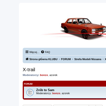
Więcej…
FAQ
Strona główna KLUBU
FORUM
Strefa Modeli Nissana
X
X-trail
Moderatorzy:
bonzo
,
azorek
FORUM
Zrób to Sam
Moderatorzy:
bonzo
,
azorek