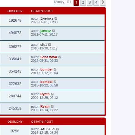
e
1
2
3
4
Następna
Tematy: 111
t
l
ODSŁONY
OSTATNI POST
n
a
autor:
Ewelinka
j
192679
2023-06-01, 11:39
n
o
w
autor:
janusz
494073
s
2021-07-11, 20:17
z
y
p
autor:
oliu1
306277
o
2018-12-20, 11:17
s
t
autor:
Seba WWA
335041
2022-08-31, 09:33
autor:
bombel
354243
2017-01-12, 19:04
autor:
bombel
322632
2015-10-22, 08:58
autor:
Ryath
280744
2009-12-29, 09:12
autor:
Ryath
245359
2009-12-14, 17:22
ODSŁONY
OSTATNI POST
autor:
JACKO29
9298
2016-12-15, 08:24