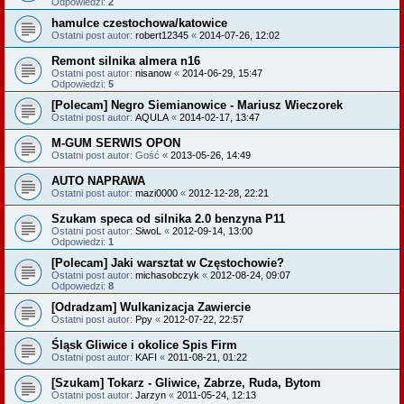
Odpowiedzi:
2
hamulce czestochowa/katowice
Ostatni post autor:
robert12345
«
2014-07-26, 12:02
Remont silnika almera n16
Ostatni post autor:
nisanow
«
2014-06-29, 15:47
Odpowiedzi:
5
[Polecam] Negro Siemianowice - Mariusz Wieczorek
Ostatni post autor:
AQULA
«
2014-02-17, 13:47
M-GUM SERWIS OPON
Ostatni post autor:
Gość
«
2013-05-26, 14:49
AUTO NAPRAWA
Ostatni post autor:
mazi0000
«
2012-12-28, 22:21
Szukam speca od silnika 2.0 benzyna P11
Ostatni post autor:
SiwoL
«
2012-09-14, 13:00
Odpowiedzi:
1
[Polecam] Jaki warsztat w Częstochowie?
Ostatni post autor:
michasobczyk
«
2012-08-24, 09:07
Odpowiedzi:
8
[Odradzam] Wulkanizacja Zawiercie
Ostatni post autor:
Ppy
«
2012-07-22, 22:57
Śląsk Gliwice i okolice Spis Firm
Ostatni post autor:
KAFI
«
2011-08-21, 01:22
[Szukam] Tokarz - Gliwice, Zabrze, Ruda, Bytom
Ostatni post autor:
Jarzyn
«
2011-05-24, 12:13