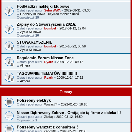
Podkładki i naklejki klubowe
Ostatni post autor:
Seba WWA
«
2022-08-31, 09:33
w
Gadżety klubowe - czyli co możesz mieć
Odpowiedzi:
19
Zapisy do Stowarzyszenia 2023r.
Ostatni post autor:
bombel
«
2017-01-12, 19:04
w
Życie Klubowe
Odpowiedzi:
20
STOWARZYSZENIE
Ostatni post autor:
bombel
«
2015-10-22, 08:58
w
Życie Klubowe
Regulamin Forum Nissan Zone
Ostatni post autor:
Ryath
«
2009-12-29, 09:12
w
Almera
TAGOWANIE TEMATÓW !!!!!!!!!!!!!
Ostatni post autor:
Ryath
«
2009-12-14, 17:22
w
Almera
Tematy
Potrzebny elektryk
Ostatni post autor:
Wojtas74
«
2022-01-26, 18:18
Nissan Dąbrowscy Zabrze - Omijajcie tą firmę z daleka !!!
Ostatni post autor:
Zielkq
«
2019-03-12, 16:50
Odpowiedzi:
1
Potrzebny warsztat z consultem 3
Ostatni post autor:
candy81
«
2018-05-21, 19:38