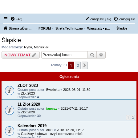
FORUM NISSAN ZONE
FAQ
Zarejestruj się
Zaloguj się
Strona główna KLUBU
FORUM
Strefa Techniczna
Warsztaty - polecamy, odradzamy
Śląskie
Śląskie
Moderatorzy:
Ryba
,
Maniek-ol
Szukaj
Wyszukiwanie z
NOWY TEMAT
1
2
Następna
Tematy: 31
Ogłoszenia
ZLOT 2023
Ostatni post autor:
Ewelinka
«
2023-06-01, 11:39
w
Zlot 2023
Odpowiedzi:
4
11 Zlot 2020
Ostatni post autor:
janusz
«
2021-07-11, 20:17
w
Zlot 2020
Odpowiedzi:
30
1
2
Kalendarz 2019
Ostatni post autor:
oliu1
«
2018-12-20, 11:17
w
Gadżety klubowe - czyli co możesz mieć
Odpowiedzi:
17