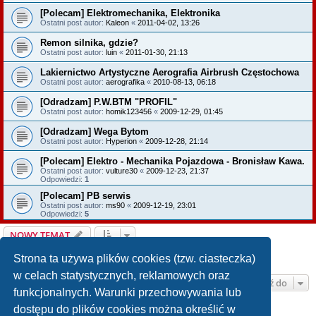
[Polecam] Elektromechanika, Elektronika
Ostatni post autor:
Kaleon
«
2011-04-02, 13:26
Remon silnika, gdzie?
Ostatni post autor:
luin
«
2011-01-30, 21:13
Lakiernictwo Artystyczne Aerografia Airbrush Częstochowa
Ostatni post autor:
aerografika
«
2010-08-13, 06:18
[Odradzam] P.W.BTM "PROFIL"
Ostatni post autor:
homik123456
«
2009-12-29, 01:45
[Odradzam] Wega Bytom
Ostatni post autor:
Hyperion
«
2009-12-28, 21:14
[Polecam] Elektro - Mechanika Pojazdowa - Bronisław Kawa.
Ostatni post autor:
vulture30
«
2009-12-23, 21:37
Odpowiedzi:
1
[Polecam] PB serwis
Ostatni post autor:
ms90
«
2009-12-19, 23:01
Odpowiedzi:
5
NOWY TEMAT
1
2
Następna
Tematy: 31
Strona ta używa plików cookies (tzw. ciasteczka)
w celach statystycznych, reklamowych oraz
Przejdź do
funkcjonalnych. Warunki przechowywania lub
dostępu do plików cookies można określić w
TWOJE UPRAWNIENIA NA TYM FORUM