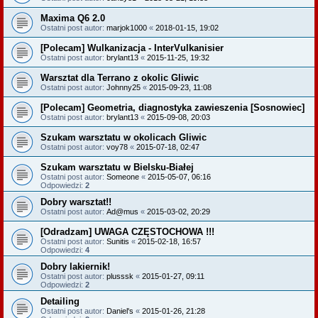
Maxima Q6 2.0
Ostatni post autor:
marjok1000
«
2018-01-15, 19:02
[Polecam] Wulkanizacja - InterVulkanisier
Ostatni post autor:
brylant13
«
2015-11-25, 19:32
Warsztat dla Terrano z okolic Gliwic
Ostatni post autor:
Johnny25
«
2015-09-23, 11:08
[Polecam] Geometria, diagnostyka zawieszenia [Sosnowiec]
Ostatni post autor:
brylant13
«
2015-09-08, 20:03
Szukam warsztatu w okolicach Gliwic
Ostatni post autor:
voy78
«
2015-07-18, 02:47
Szukam warsztatu w Bielsku-Białej
Ostatni post autor:
Someone
«
2015-05-07, 06:16
Odpowiedzi:
2
Dobry warsztat!!
Ostatni post autor:
Ad@mus
«
2015-03-02, 20:29
[Odradzam] UWAGA CZĘSTOCHOWA !!!
Ostatni post autor:
Sunitis
«
2015-02-18, 16:57
Odpowiedzi:
4
Dobry lakiernik!
Ostatni post autor:
plusssk
«
2015-01-27, 09:11
Odpowiedzi:
2
Detailing
Ostatni post autor:
Daniel's
«
2015-01-26, 21:28