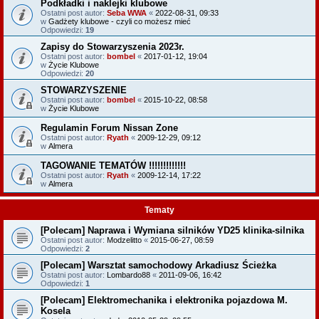
Podkładki i naklejki klubowe
Ostatni post autor:
Seba WWA
«
2022-08-31, 09:33
w
Gadżety klubowe - czyli co możesz mieć
Odpowiedzi:
19
Zapisy do Stowarzyszenia 2023r.
Ostatni post autor:
bombel
«
2017-01-12, 19:04
w
Życie Klubowe
Odpowiedzi:
20
STOWARZYSZENIE
Ostatni post autor:
bombel
«
2015-10-22, 08:58
w
Życie Klubowe
Regulamin Forum Nissan Zone
Ostatni post autor:
Ryath
«
2009-12-29, 09:12
w
Almera
TAGOWANIE TEMATÓW !!!!!!!!!!!!!
Ostatni post autor:
Ryath
«
2009-12-14, 17:22
w
Almera
Tematy
[Polecam] Naprawa i Wymiana silników YD25 klinika-silnika
Ostatni post autor:
Modzelitto
«
2015-06-27, 08:59
Odpowiedzi:
2
[Polecam] Warsztat samochodowy Arkadiusz Ścieżka
Ostatni post autor:
Lombardo88
«
2011-09-06, 16:42
Odpowiedzi:
1
[Polecam] Elektromechanika i elektronika pojazdowa M.
Kosela