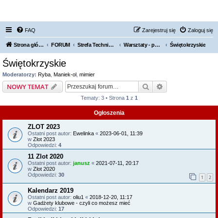
FORUM NISSAN ZONE
FAQ
Zarejestruj się
Zaloguj się
Strona główna KLUBU
FORUM
Strefa Techniczna
Warsztaty - polecamy, odradzamy
Świętokrzyskie
Świętokrzyskie
Moderatorzy:
Ryba
,
Maniek-ol
,
mimier
Szukaj
Wyszukiwanie z
NOWY TEMAT
Tematy: 3 • Strona
1
z
1
Ogłoszenia
ZLOT 2023
Ostatni post autor:
Ewelinka
«
2023-06-01, 11:39
w
Zlot 2023
Odpowiedzi:
4
11 Zlot 2020
Ostatni post autor:
janusz
«
2021-07-11, 20:17
w
Zlot 2020
Odpowiedzi:
30
1
2
Kalendarz 2019
Ostatni post autor:
oliu1
«
2018-12-20, 11:17
w
Gadżety klubowe - czyli co możesz mieć
Odpowiedzi:
17