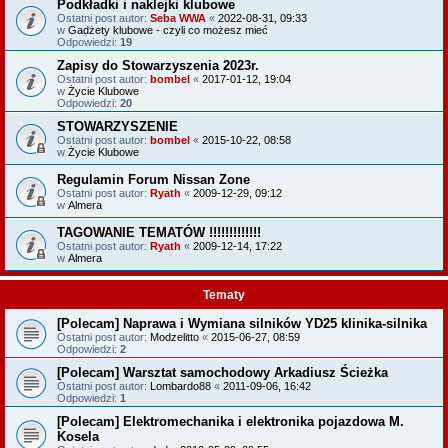
Podkładki i naklejki klubowe
Ostatni post autor:
Seba WWA
«
2022-08-31, 09:33
w
Gadżety klubowe - czyli co możesz mieć
Odpowiedzi:
19
Zapisy do Stowarzyszenia 2023r.
Ostatni post autor:
bombel
«
2017-01-12, 19:04
w
Życie Klubowe
Odpowiedzi:
20
STOWARZYSZENIE
Ostatni post autor:
bombel
«
2015-10-22, 08:58
w
Życie Klubowe
Regulamin Forum Nissan Zone
Ostatni post autor:
Ryath
«
2009-12-29, 09:12
w
Almera
TAGOWANIE TEMATÓW !!!!!!!!!!!!!
Ostatni post autor:
Ryath
«
2009-12-14, 17:22
w
Almera
Tematy
[Polecam] Naprawa i Wymiana silników YD25 klinika-silnika
Ostatni post autor:
Modzelitto
«
2015-06-27, 08:59
Odpowiedzi:
2
[Polecam] Warsztat samochodowy Arkadiusz Ścieżka
Ostatni post autor:
Lombardo88
«
2011-09-06, 16:42
Odpowiedzi:
1
[Polecam] Elektromechanika i elektronika pojazdowa M.
Kosela