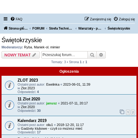
FORUM NISSAN ZONE
FAQ
Zarejestruj się
Zaloguj się
Strona główna KLUBU
FORUM
Strefa Techniczna
Warsztaty - polecamy, odradzamy
Świętokrzyskie
Świętokrzyskie
Moderatorzy:
Ryba
,
Maniek-ol
,
mimier
Szukaj
Wyszukiwanie z
NOWY TEMAT
Tematy: 3 • Strona
1
z
1
Ogłoszenia
ZLOT 2023
Ostatni post autor:
Ewelinka
«
2023-06-01, 11:39
w
Zlot 2023
Odpowiedzi:
4
11 Zlot 2020
Ostatni post autor:
janusz
«
2021-07-11, 20:17
w
Zlot 2020
Odpowiedzi:
30
1
2
Kalendarz 2019
Ostatni post autor:
oliu1
«
2018-12-20, 11:17
w
Gadżety klubowe - czyli co możesz mieć
Odpowiedzi:
17