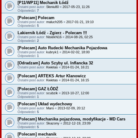
[P11/WP11] Mechanik Łódź
Ostatni post autor:
Słoniu80
«
2017-05-23, 11:26
Odpowiedzi:
7
[Polecam] Polecam
Ostatni post autor:
maluch205
«
2017-01-21, 19:10
Odpowiedzi:
5
Lakiernik Łódź - Zgierz - Polecam !!!
Ostatni post autor:
NisiekN16
«
2014-08-26, 02:25
Odpowiedzi:
2
[Polecam] Auto Rudecki Mechanika Pojazdowa
Ostatni post autor:
kubryk1
«
2014-02-02, 18:00
Odpowiedzi:
1
[Odradzam] Auto Szyby ul. Inflancka 32
Ostatni post autor:
Kwietas
«
2014-01-24, 16:21
[Polecam] ARTEKS Artur Klanowicz
Ostatni post autor:
Kwietas
«
2014-01-24, 16:15
[Polecam] GAZ ŁÓDŹ
Ostatni post autor:
scubzik
«
2013-10-27, 12:00
Odpowiedzi:
1
[Polecam] Układ wydechowy
Ostatni post autor:
Maro
«
2013-02-09, 20:12
Odpowiedzi:
5
[Polecam] Mechanika pojazdowa, modyfikacje - MD Cars
Ostatni post autor:
Skazony
«
2012-12-19, 23:09
Odpowiedzi:
5
[Polecam] mechanik