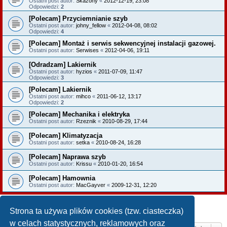
Ostatni post autor:
Skazony
«
2012-12-19, 23:08
Odpowiedzi:
2
[Polecam] Przyciemnianie szyb
Ostatni post autor:
johny_fellow
«
2012-04-08, 08:02
Odpowiedzi:
4
[Polecam] Montaż i serwis sekwencyjnej instalacji gazowej.
Ostatni post autor:
Serwises
«
2012-04-06, 19:11
[Odradzam] Lakiernik
Ostatni post autor:
hyzios
«
2011-07-09, 11:47
Odpowiedzi:
3
[Polecam] Lakiernik
Ostatni post autor:
mihco
«
2011-06-12, 13:17
Odpowiedzi:
2
[Polecam] Mechanika i elektryka
Ostatni post autor:
Rzeznik
«
2010-08-29, 17:44
[Polecam] Klimatyzacja
Ostatni post autor:
setka
«
2010-08-24, 16:28
[Polecam] Naprawa szyb
Ostatni post autor:
Krissu
«
2010-01-20, 16:54
[Polecam] Hamownia
Ostatni post autor:
MacGayver
«
2009-12-31, 12:20
NOWY TEMAT
Strona ta używa plików cookies (tzw. ciasteczka)
Tematy: 21 • Strona
1
z
1
w celach statystycznych, reklamowych oraz