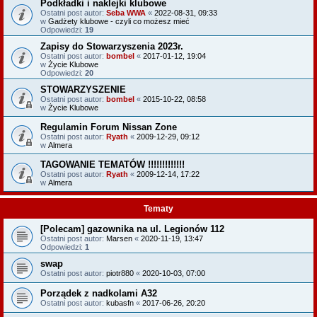
Podkładki i naklejki klubowe
Ostatni post autor:
Seba WWA
«
2022-08-31, 09:33
w
Gadżety klubowe - czyli co możesz mieć
Odpowiedzi:
19
Zapisy do Stowarzyszenia 2023r.
Ostatni post autor:
bombel
«
2017-01-12, 19:04
w
Życie Klubowe
Odpowiedzi:
20
STOWARZYSZENIE
Ostatni post autor:
bombel
«
2015-10-22, 08:58
w
Życie Klubowe
Regulamin Forum Nissan Zone
Ostatni post autor:
Ryath
«
2009-12-29, 09:12
w
Almera
TAGOWANIE TEMATÓW !!!!!!!!!!!!!
Ostatni post autor:
Ryath
«
2009-12-14, 17:22
w
Almera
Tematy
[Polecam] gazownika na ul. Legionów 112
Ostatni post autor:
Marsen
«
2020-11-19, 13:47
Odpowiedzi:
1
swap
Ostatni post autor:
piotr880
«
2020-10-03, 07:00
Porządek z nadkolami A32
Ostatni post autor:
kubasfn
«
2017-06-26, 20:20