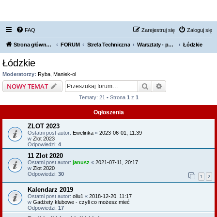
FORUM NISSAN ZONE
FAQ
Zarejestruj się
Zaloguj się
Strona główna KLUBU
FORUM
Strefa Techniczna
Warsztaty - polecamy, odradzamy
Łódzkie
Łódzkie
Moderatorzy:
Ryba
,
Maniek-ol
Szukaj
Wyszukiwanie z
NOWY TEMAT
Tematy: 21 • Strona
1
z
1
Ogłoszenia
ZLOT 2023
Ostatni post autor:
Ewelinka
«
2023-06-01, 11:39
w
Zlot 2023
Odpowiedzi:
4
11 Zlot 2020
Ostatni post autor:
janusz
«
2021-07-11, 20:17
w
Zlot 2020
Odpowiedzi:
30
1
2
Kalendarz 2019
Ostatni post autor:
oliu1
«
2018-12-20, 11:17
w
Gadżety klubowe - czyli co możesz mieć
Odpowiedzi:
17