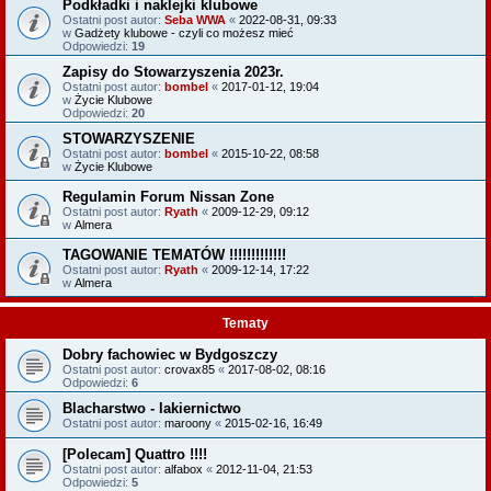
Podkładki i naklejki klubowe
Ostatni post autor:
Seba WWA
«
2022-08-31, 09:33
w
Gadżety klubowe - czyli co możesz mieć
Odpowiedzi:
19
Zapisy do Stowarzyszenia 2023r.
Ostatni post autor:
bombel
«
2017-01-12, 19:04
w
Życie Klubowe
Odpowiedzi:
20
STOWARZYSZENIE
Ostatni post autor:
bombel
«
2015-10-22, 08:58
w
Życie Klubowe
Regulamin Forum Nissan Zone
Ostatni post autor:
Ryath
«
2009-12-29, 09:12
w
Almera
TAGOWANIE TEMATÓW !!!!!!!!!!!!!
Ostatni post autor:
Ryath
«
2009-12-14, 17:22
w
Almera
Tematy
Dobry fachowiec w Bydgoszczy
Ostatni post autor:
crovax85
«
2017-08-02, 08:16
Odpowiedzi:
6
Blacharstwo - lakiernictwo
Ostatni post autor:
maroony
«
2015-02-16, 16:49
[Polecam] Quattro !!!!
Ostatni post autor:
alfabox
«
2012-11-04, 21:53
Odpowiedzi:
5