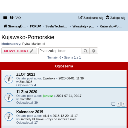
FORUM NISSAN ZONE
FAQ
Zarejestruj się
Zaloguj się
Strona główna KLUBU
FORUM
Strefa Techniczna
Warsztaty - polecamy, odradzamy
Kujawsko-Pomorskie
Kujawsko-Pomorskie
Moderatorzy:
Ryba
,
Maniek-ol
Szukaj
Wyszukiwanie z
NOWY TEMAT
Tematy: 6 • Strona
1
z
1
Ogłoszenia
ZLOT 2023
Ostatni post autor:
Ewelinka
«
2023-06-01, 11:39
w
Zlot 2023
Odpowiedzi:
4
11 Zlot 2020
Ostatni post autor:
janusz
«
2021-07-11, 20:17
w
Zlot 2020
Odpowiedzi:
30
1
2
Kalendarz 2019
Ostatni post autor:
oliu1
«
2018-12-20, 11:17
w
Gadżety klubowe - czyli co możesz mieć
Odpowiedzi:
17