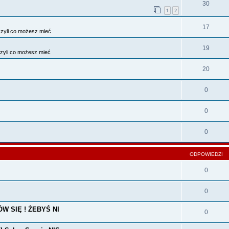
30
1
2
17
zyli co możesz mieć
19
zyli co możesz mieć
20
0
0
0
ODPOWIEDZI
0
0
ÓW SIĘ ! ŻEBYŚ NI
0