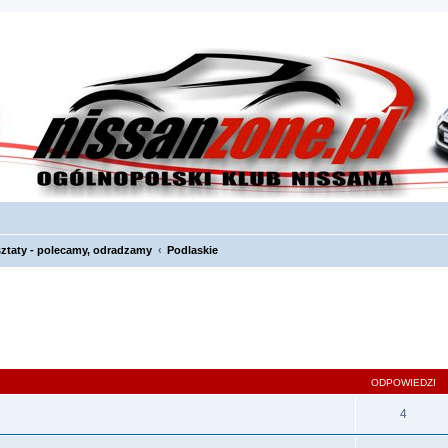
ztaty - polecamy, odradzamy
Podlaskie
szukiwanie zaawansowane
ODPOWIEDZI
4