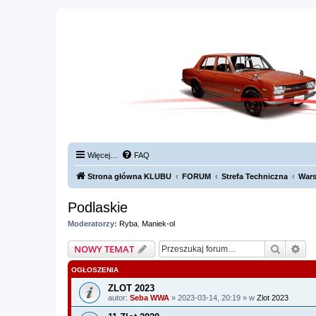
Więcej…
FAQ
Strona główna KLUBU
FORUM
Strefa Techniczna
Wars
Podlaskie
Moderatorzy:
Ryba
,
Maniek-ol
Szukaj
Wy
NOWY TEMAT
OGŁOSZENIA
ZLOT 2023
autor:
Seba WWA
» 2023-03-14, 20:19 » w
Zlot 2023