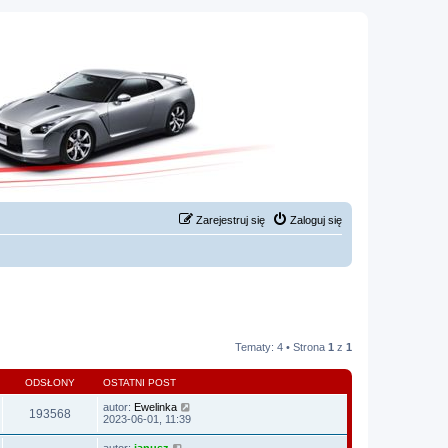
Zarejestruj się
Zaloguj się
Tematy: 4 • Strona
1
z
1
ODSŁONY
OSTATNI POST
autor:
Ewelinka
193568
2023-06-01, 11:39
autor:
janusz