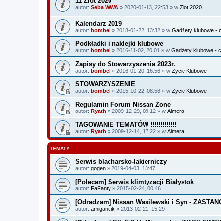
11 Zlot 2020
autor:
Seba WWA
» 2020-01-13, 22:53 » w
Zlot 2020
Kalendarz 2019
autor:
bombel
» 2018-01-22, 13:32 » w
Gadżety klubowe - c
Podkładki i naklejki klubowe
autor:
bombel
» 2016-11-02, 20:01 » w
Gadżety klubowe - c
Zapisy do Stowarzyszenia 2023r.
autor:
bombel
» 2016-01-20, 16:56 » w
Życie Klubowe
STOWARZYSZENIE
autor:
bombel
» 2015-10-22, 08:58 » w
Życie Klubowe
Regulamin Forum Nissan Zone
autor:
Ryath
» 2009-12-29, 09:12 » w
Almera
TAGOWANIE TEMATÓW !!!!!!!!!!!!!
autor:
Ryath
» 2009-12-14, 17:22 » w
Almera
TEMATY
Serwis blacharsko-lakierniczy
autor:
gogen
» 2019-04-03, 13:47
[Polecam] Serwis klimtyzacji Białystok
autor:
FaFanty
» 2015-02-24, 00:46
[Odradzam] Nissan Wasilewski i Syn - ZASTAN
autor:
amigancik
» 2013-02-21, 15:29