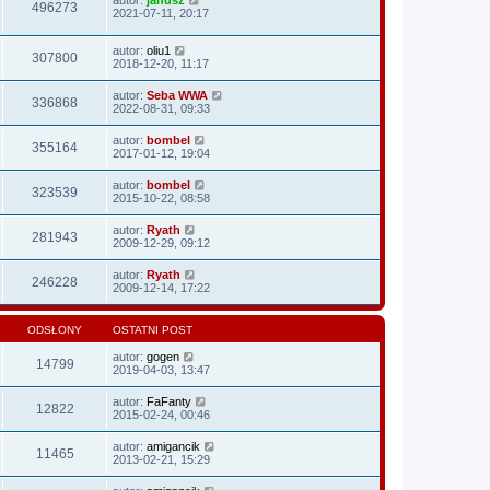
496273
2021-07-11, 20:17
autor:
oliu1
307800
2018-12-20, 11:17
autor:
Seba WWA
336868
2022-08-31, 09:33
autor:
bombel
355164
2017-01-12, 19:04
autor:
bombel
323539
2015-10-22, 08:58
autor:
Ryath
281943
2009-12-29, 09:12
autor:
Ryath
246228
2009-12-14, 17:22
ODSŁONY
OSTATNI POST
autor:
gogen
14799
2019-04-03, 13:47
autor:
FaFanty
12822
2015-02-24, 00:46
autor:
amigancik
11465
2013-02-21, 15:29