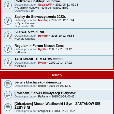
Podkładki i naklejki klubowe
Ostatni post autor:
Seba WWA
«
2022-08-31, 09:33
w
Gadżety klubowe - czyli co możesz mieć
Odpowiedzi:
19
Zapisy do Stowarzyszenia 2023r.
Ostatni post autor:
bombel
«
2017-01-12, 19:04
w
Życie Klubowe
Odpowiedzi:
20
STOWARZYSZENIE
Ostatni post autor:
bombel
«
2015-10-22, 08:58
w
Życie Klubowe
Regulamin Forum Nissan Zone
Ostatni post autor:
Ryath
«
2009-12-29, 09:12
w
Almera
TAGOWANIE TEMATÓW !!!!!!!!!!!!!
Ostatni post autor:
Ryath
«
2009-12-14, 17:22
w
Almera
Tematy
Serwis blacharsko-lakierniczy
Ostatni post autor:
gogen
«
2019-04-03, 13:47
[Polecam] Serwis klimtyzacji Białystok
Ostatni post autor:
FaFanty
«
2015-02-24, 00:46
[Odradzam] Nissan Wasilewski i Syn - ZASTANÓW SIĘ !
ŻEBYŚ NI
Ostatni post autor:
amigancik
«
2013-02-21, 15:29