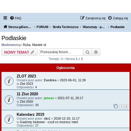
FORUM NISSAN ZONE
FAQ
Zarejestruj się
Zaloguj się
Strona główna KLUBU
FORUM
Strefa Techniczna
Warsztaty - polecamy, odradzamy
Podlaskie
Podlaskie
Moderatorzy:
Ryba
,
Maniek-ol
Szukaj
Wyszukiwanie z
NOWY TEMAT
Tematy: 4 • Strona
1
z
1
Ogłoszenia
ZLOT 2023
Ostatni post autor:
Ewelinka
«
2023-06-01, 11:39
w
Zlot 2023
Odpowiedzi:
4
11 Zlot 2020
Ostatni post autor:
janusz
«
2021-07-11, 20:17
w
Zlot 2020
Odpowiedzi:
30
1
2
Kalendarz 2019
Ostatni post autor:
oliu1
«
2018-12-20, 11:17
w
Gadżety klubowe - czyli co możesz mieć
Odpowiedzi:
17