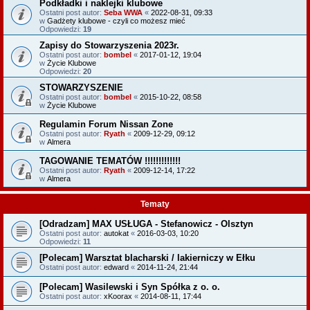
Podkładki i naklejki klubowe
Ostatni post autor:
Seba WWA
«
2022-08-31, 09:33
w
Gadżety klubowe - czyli co możesz mieć
Odpowiedzi:
19
Zapisy do Stowarzyszenia 2023r.
Ostatni post autor:
bombel
«
2017-01-12, 19:04
w
Życie Klubowe
Odpowiedzi:
20
STOWARZYSZENIE
Ostatni post autor:
bombel
«
2015-10-22, 08:58
w
Życie Klubowe
Regulamin Forum Nissan Zone
Ostatni post autor:
Ryath
«
2009-12-29, 09:12
w
Almera
TAGOWANIE TEMATÓW !!!!!!!!!!!!!
Ostatni post autor:
Ryath
«
2009-12-14, 17:22
w
Almera
Tematy
[Odradzam] MAX USŁUGA - Stefanowicz - Olsztyn
Ostatni post autor:
autokat
«
2016-03-03, 10:20
Odpowiedzi:
11
[Polecam] Warsztat blacharski / lakierniczy w Ełku
Ostatni post autor:
edward
«
2014-11-24, 21:44
[Polecam] Wasilewski i Syn Spółka z o. o.
Ostatni post autor:
xKoorax
«
2014-08-11, 17:44