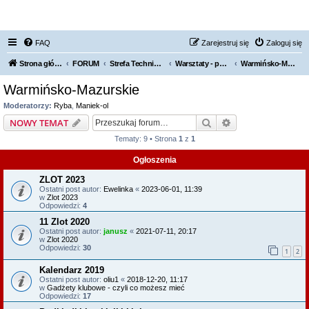
FORUM NISSAN ZONE
FAQ
Zarejestruj się
Zaloguj się
Strona główna KLUBU
FORUM
Strefa Techniczna
Warsztaty - polecamy, odradzamy
Warmińsko-Mazurskie
Warmińsko-Mazurskie
Moderatorzy:
Ryba
,
Maniek-ol
Szukaj
Wyszukiwanie z
NOWY TEMAT
Tematy: 9 • Strona
1
z
1
Ogłoszenia
ZLOT 2023
Ostatni post autor:
Ewelinka
«
2023-06-01, 11:39
w
Zlot 2023
Odpowiedzi:
4
11 Zlot 2020
Ostatni post autor:
janusz
«
2021-07-11, 20:17
w
Zlot 2020
Odpowiedzi:
30
1
2
Kalendarz 2019
Ostatni post autor:
oliu1
«
2018-12-20, 11:17
w
Gadżety klubowe - czyli co możesz mieć
Odpowiedzi:
17