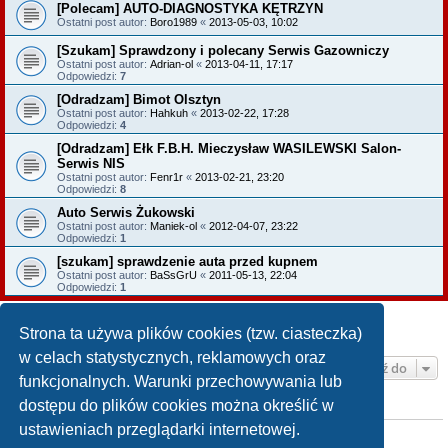
[Polecam] AUTO-DIAGNOSTYKA KĘTRZYN
Ostatni post autor:
Boro1989
«
2013-05-03, 10:02
[Szukam] Sprawdzony i polecany Serwis Gazowniczy
Ostatni post autor:
Adrian-ol
«
2013-04-11, 17:17
Odpowiedzi:
7
[Odradzam] Bimot Olsztyn
Ostatni post autor:
Hahkuh
«
2013-02-22, 17:28
Odpowiedzi:
4
[Odradzam] Ełk F.B.H. Mieczysław WASILEWSKI Salon-
Serwis NIS
Ostatni post autor:
Fenr1r
«
2013-02-21, 23:20
Odpowiedzi:
8
Auto Serwis Żukowski
Ostatni post autor:
Maniek-ol
«
2012-04-07, 23:22
Odpowiedzi:
1
[szukam] sprawdzenie auta przed kupnem
Ostatni post autor:
BaSsGrU
«
2011-05-13, 22:04
Odpowiedzi:
1
NOWY TEMAT
Strona ta używa plików cookies (tzw. ciasteczka)
Tematy: 9 • Strona
1
z
1
w celach statystycznych, reklamowych oraz
Przejdź do
funkcjonalnych. Warunki przechowywania lub
dostępu do plików cookies można określić w
TWOJE UPRAWNIENIA NA TYM FORUM
ustawieniach przeglądarki internetowej.
Nie możesz
tworzyć nowych tematów
Nie możesz
odpowiadać w tematach