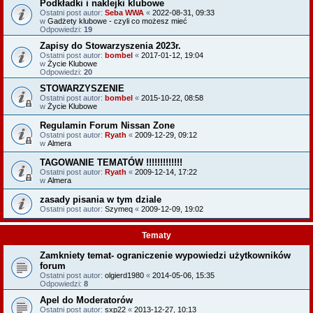
Podkładki i naklejki klubowe
Ostatni post autor:
Seba WWA
«
2022-08-31, 09:33
w
Gadżety klubowe - czyli co możesz mieć
Odpowiedzi:
19
Zapisy do Stowarzyszenia 2023r.
Ostatni post autor:
bombel
«
2017-01-12, 19:04
w
Życie Klubowe
Odpowiedzi:
20
STOWARZYSZENIE
Ostatni post autor:
bombel
«
2015-10-22, 08:58
w
Życie Klubowe
Regulamin Forum Nissan Zone
Ostatni post autor:
Ryath
«
2009-12-29, 09:12
w
Almera
TAGOWANIE TEMATÓW !!!!!!!!!!!!!
Ostatni post autor:
Ryath
«
2009-12-14, 17:22
w
Almera
zasady pisania w tym dziale
Ostatni post autor:
Szymeq
«
2009-12-09, 19:02
Tematy
Zamkniety temat- ograniczenie wypowiedzi użytkowników
forum
Ostatni post autor:
olgierd1980
«
2014-05-06, 15:35
Odpowiedzi:
8
Apel do Moderatorów
Ostatni post autor:
sxp22
«
2013-12-27, 10:13