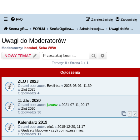
FORUM NISSAN ZONE
FAQ
Zarejestruj się
Zaloguj się
Strona główna KLUBU
FORUM
Strefa Ogólna Forum Nissan Zone
Administracja Forum
Uwagi do Moderatorów
Uwagi do Moderatorów
Moderatorzy:
bombel
,
Seba WWA
Szukaj
Wyszukiwanie z
NOWY TEMAT
Tematy: 8 • Strona
1
z
1
Ogłoszenia
ZLOT 2023
Ostatni post autor:
Ewelinka
«
2023-06-01, 11:39
w
Zlot 2023
Odpowiedzi:
4
11 Zlot 2020
Ostatni post autor:
janusz
«
2021-07-11, 20:17
w
Zlot 2020
Odpowiedzi:
30
1
2
Kalendarz 2019
Ostatni post autor:
oliu1
«
2018-12-20, 11:17
w
Gadżety klubowe - czyli co możesz mieć
Odpowiedzi:
17