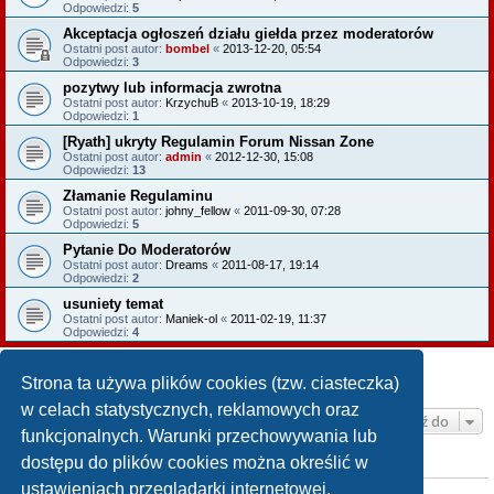
Odpowiedzi:
5
Akceptacja ogłoszeń działu giełda przez moderatorów
Ostatni post autor:
bombel
«
2013-12-20, 05:54
Odpowiedzi:
3
pozytwy lub informacja zwrotna
Ostatni post autor:
KrzychuB
«
2013-10-19, 18:29
Odpowiedzi:
1
[Ryath] ukryty Regulamin Forum Nissan Zone
Ostatni post autor:
admin
«
2012-12-30, 15:08
Odpowiedzi:
13
Złamanie Regulaminu
Ostatni post autor:
johny_fellow
«
2011-09-30, 07:28
Odpowiedzi:
5
Pytanie Do Moderatorów
Ostatni post autor:
Dreams
«
2011-08-17, 19:14
Odpowiedzi:
2
usuniety temat
Ostatni post autor:
Maniek-ol
«
2011-02-19, 11:37
Odpowiedzi:
4
NOWY TEMAT
Strona ta używa plików cookies (tzw. ciasteczka)
Tematy: 8 • Strona
1
z
1
w celach statystycznych, reklamowych oraz
Przejdź do
funkcjonalnych. Warunki przechowywania lub
dostępu do plików cookies można określić w
TWOJE UPRAWNIENIA NA TYM FORUM
ustawieniach przeglądarki internetowej.
Nie możesz
tworzyć nowych tematów