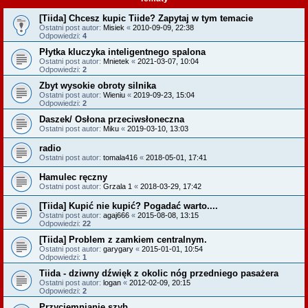
[Tiida] Chcesz kupic Tiide? Zapytaj w tym temacie
Ostatni post autor:
Misiek
«
2010-09-09, 22:38
Odpowiedzi:
4
Płytka kluczyka inteligentnego spalona
Ostatni post autor:
Mnietek
«
2021-03-07, 10:04
Odpowiedzi:
2
Zbyt wysokie obroty silnika
Ostatni post autor:
Wieniu
«
2019-09-23, 15:04
Odpowiedzi:
2
Daszek/ Osłona przeciwsłoneczna
Ostatni post autor:
Miku
«
2019-03-10, 13:03
radio
Ostatni post autor:
tomala416
«
2018-05-01, 17:41
Hamulec ręczny
Ostatni post autor:
Grzala 1
«
2018-03-29, 17:42
[Tiida] Kupić nie kupić? Pogadać warto....
Ostatni post autor:
agaj666
«
2015-08-08, 13:15
Odpowiedzi:
22
[Tiida] Problem z zamkiem centralnym.
Ostatni post autor:
garygary
«
2015-01-01, 10:54
Odpowiedzi:
1
Tiida - dziwny dźwięk z okolic nóg przedniego pasażera
Ostatni post autor:
logan
«
2012-02-09, 20:15
Odpowiedzi:
2
Przyciemnianie szyb