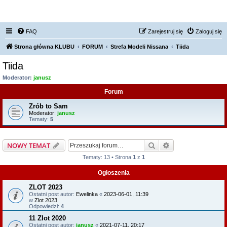
FORUM NISSAN ZONE
FAQ
Zarejestruj się
Zaloguj się
Strona główna KLUBU
FORUM
Strefa Modeli Nissana
Tiida
Tiida
Moderator:
janusz
Forum
Zrób to Sam
Moderator:
janusz
Tematy:
5
Szukaj
Wyszukiwanie z
NOWY TEMAT
Tematy: 13 • Strona
1
z
1
Ogłoszenia
ZLOT 2023
Ostatni post autor:
Ewelinka
«
2023-06-01, 11:39
w
Zlot 2023
Odpowiedzi:
4
11 Zlot 2020
Ostatni post autor:
janusz
«
2021-07-11, 20:17