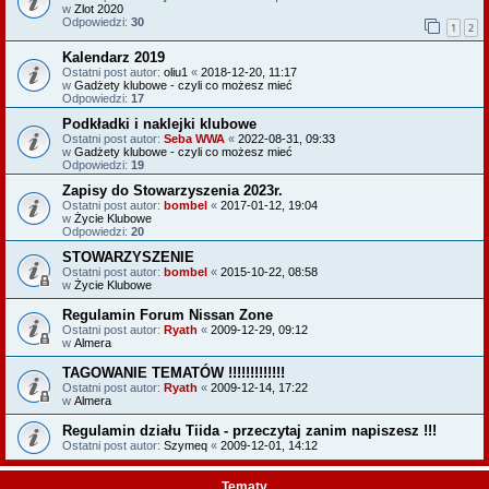
w
Zlot 2020
Odpowiedzi:
30
1
2
Kalendarz 2019
Ostatni post autor:
oliu1
«
2018-12-20, 11:17
w
Gadżety klubowe - czyli co możesz mieć
Odpowiedzi:
17
Podkładki i naklejki klubowe
Ostatni post autor:
Seba WWA
«
2022-08-31, 09:33
w
Gadżety klubowe - czyli co możesz mieć
Odpowiedzi:
19
Zapisy do Stowarzyszenia 2023r.
Ostatni post autor:
bombel
«
2017-01-12, 19:04
w
Życie Klubowe
Odpowiedzi:
20
STOWARZYSZENIE
Ostatni post autor:
bombel
«
2015-10-22, 08:58
w
Życie Klubowe
Regulamin Forum Nissan Zone
Ostatni post autor:
Ryath
«
2009-12-29, 09:12
w
Almera
TAGOWANIE TEMATÓW !!!!!!!!!!!!!
Ostatni post autor:
Ryath
«
2009-12-14, 17:22
w
Almera
Regulamin działu Tiida - przeczytaj zanim napiszesz !!!
Ostatni post autor:
Szymeq
«
2009-12-01, 14:12
Tematy