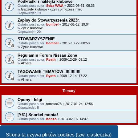
Podkładki i naklejki klubowe
Ostatni post autor:
Seba WWA
«
2022-08-31, 09:33
w
Gadżety klubowe - czyli co możesz mieć
Odpowiedzi:
19
Zapisy do Stowarzyszenia 2023r.
Ostatni post autor:
bombel
«
2017-01-12, 19:04
w
Życie Klubowe
Odpowiedzi:
20
STOWARZYSZENIE
Ostatni post autor:
bombel
«
2015-10-22, 08:58
w
Życie Klubowe
Regulamin Forum Nissan Zone
Ostatni post autor:
Ryath
«
2009-12-29, 09:12
w
Almera
TAGOWANIE TEMATÓW !!!!!!!!!!!!!
Ostatni post autor:
Ryath
«
2009-12-14, 17:22
w
Almera
Tematy
Opony i felgi
Ostatni post autor:
tomelee78
«
2017-01-24, 12:56
Odpowiedzi:
8
[Y61] Snorkel montaż
Ostatni post autor:
bonzo
«
2013-02-16, 14:47
NOWY TEMAT
Strona ta używa plików cookies (tzw. ciasteczka)
Tematy: 2 • Strona
1
z
1