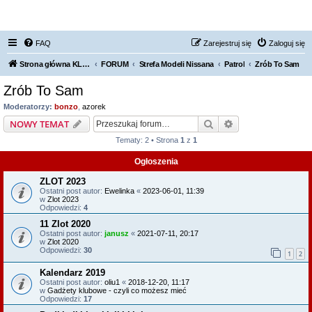
FORUM NISSAN ZONE
FAQ
Zarejestruj się
Zaloguj się
Strona główna KLUBU
FORUM
Strefa Modeli Nissana
Patrol
Zrób To Sam
Zrób To Sam
Moderatorzy:
bonzo
,
azorek
Szukaj
Wyszukiwanie z
NOWY TEMAT
Tematy: 2 • Strona
1
z
1
Ogłoszenia
ZLOT 2023
Ostatni post autor:
Ewelinka
«
2023-06-01, 11:39
w
Zlot 2023
Odpowiedzi:
4
11 Zlot 2020
Ostatni post autor:
janusz
«
2021-07-11, 20:17
w
Zlot 2020
Odpowiedzi:
30
1
2
Kalendarz 2019
Ostatni post autor:
oliu1
«
2018-12-20, 11:17
w
Gadżety klubowe - czyli co możesz mieć
Odpowiedzi:
17