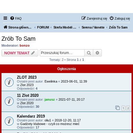
FORUM NISSAN ZONE
FAQ
Zarejestruj się
Zaloguj się
Strona główna KLUBU
FORUM
Strefa Modeli Nissana
Serena / Vanette
Zrób To Sam
Zrób To Sam
Moderator:
bonzo
Szukaj
Wyszukiwanie z
NOWY TEMAT
Tematy: 2 • Strona
1
z
1
Ogłoszenia
ZLOT 2023
Ostatni post autor:
Ewelinka
«
2023-06-01, 11:39
w
Zlot 2023
Odpowiedzi:
4
11 Zlot 2020
Ostatni post autor:
janusz
«
2021-07-11, 20:17
w
Zlot 2020
Odpowiedzi:
30
1
2
Kalendarz 2019
Ostatni post autor:
oliu1
«
2018-12-20, 11:17
w
Gadżety klubowe - czyli co możesz mieć
Odpowiedzi:
17