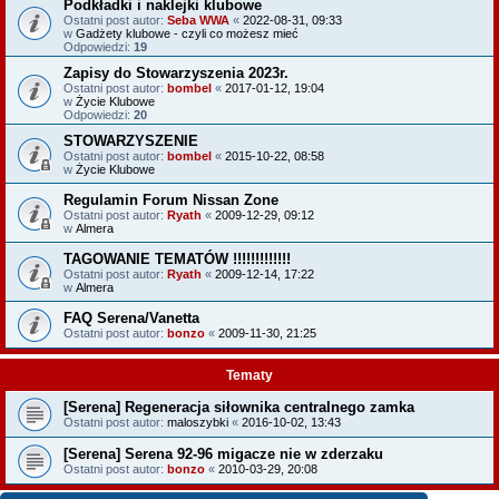
Podkładki i naklejki klubowe
Ostatni post autor:
Seba WWA
«
2022-08-31, 09:33
w
Gadżety klubowe - czyli co możesz mieć
Odpowiedzi:
19
Zapisy do Stowarzyszenia 2023r.
Ostatni post autor:
bombel
«
2017-01-12, 19:04
w
Życie Klubowe
Odpowiedzi:
20
STOWARZYSZENIE
Ostatni post autor:
bombel
«
2015-10-22, 08:58
w
Życie Klubowe
Regulamin Forum Nissan Zone
Ostatni post autor:
Ryath
«
2009-12-29, 09:12
w
Almera
TAGOWANIE TEMATÓW !!!!!!!!!!!!!
Ostatni post autor:
Ryath
«
2009-12-14, 17:22
w
Almera
FAQ Serena/Vanetta
Ostatni post autor:
bonzo
«
2009-11-30, 21:25
Tematy
[Serena] Regeneracja siłownika centralnego zamka
Ostatni post autor:
maloszybki
«
2016-10-02, 13:43
[Serena] Serena 92-96 migacze nie w zderzaku
Ostatni post autor:
bonzo
«
2010-03-29, 20:08