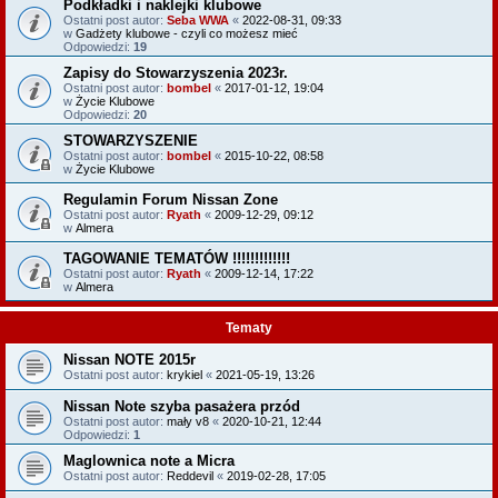
Podkładki i naklejki klubowe
Ostatni post autor:
Seba WWA
«
2022-08-31, 09:33
w
Gadżety klubowe - czyli co możesz mieć
Odpowiedzi:
19
Zapisy do Stowarzyszenia 2023r.
Ostatni post autor:
bombel
«
2017-01-12, 19:04
w
Życie Klubowe
Odpowiedzi:
20
STOWARZYSZENIE
Ostatni post autor:
bombel
«
2015-10-22, 08:58
w
Życie Klubowe
Regulamin Forum Nissan Zone
Ostatni post autor:
Ryath
«
2009-12-29, 09:12
w
Almera
TAGOWANIE TEMATÓW !!!!!!!!!!!!!
Ostatni post autor:
Ryath
«
2009-12-14, 17:22
w
Almera
Tematy
Nissan NOTE 2015r
Ostatni post autor:
krykiel
«
2021-05-19, 13:26
Nissan Note szyba pasażera przód
Ostatni post autor:
mały v8
«
2020-10-21, 12:44
Odpowiedzi:
1
Maglownica note a Micra
Ostatni post autor:
Reddevil
«
2019-02-28, 17:05