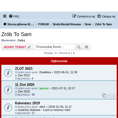
FORUM NISSAN ZONE
FAQ
Zarejestruj się
Zaloguj się
Strona główna KLUBU
FORUM
Strefa Modeli Nissana
Note
Zrób To Sam
Zrób To Sam
Moderator:
Zielkq
Szukaj
Wyszukiwanie z
NOWY TEMAT
Tematy: 9 • Strona
1
z
1
Ogłoszenia
ZLOT 2023
Ostatni post autor:
Ewelinka
«
2023-06-01, 11:39
w
Zlot 2023
Odpowiedzi:
4
11 Zlot 2020
Ostatni post autor:
janusz
«
2021-07-11, 20:17
w
Zlot 2020
Odpowiedzi:
30
1
2
Kalendarz 2019
Ostatni post autor:
oliu1
«
2018-12-20, 11:17
w
Gadżety klubowe - czyli co możesz mieć
Odpowiedzi:
17