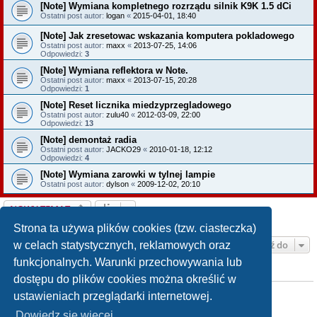
[Note] Wymiana kompletnego rozrządu silnik K9K 1.5 dCi
Ostatni post autor:
logan
«
2015-04-01, 18:40
[Note] Jak zresetowac wskazania komputera pokladowego
Ostatni post autor:
maxx
«
2013-07-25, 14:06
Odpowiedzi:
3
[Note] Wymiana reflektora w Note.
Ostatni post autor:
maxx
«
2013-07-15, 20:28
Odpowiedzi:
1
[Note] Reset licznika miedzyprzegladowego
Ostatni post autor:
zulu40
«
2012-03-09, 22:00
Odpowiedzi:
13
[Note] demontaż radia
Ostatni post autor:
JACKO29
«
2010-01-18, 12:12
Odpowiedzi:
4
[Note] Wymiana zarowki w tylnej lampie
Ostatni post autor:
dylson
«
2009-12-02, 20:10
NOWY TEMAT
Tematy: 9 • Strona
1
z
1
Strona ta używa plików cookies (tzw. ciasteczka)
Przejdź do
w celach statystycznych, reklamowych oraz
funkcjonalnych. Warunki przechowywania lub
TWOJE UPRAWNIENIA NA TYM FORUM
dostępu do plików cookies można określić w
Nie możesz
tworzyć nowych tematów
ustawieniach przeglądarki internetowej.
Nie możesz
odpowiadać w tematach
Nie możesz
zmieniać swoich postów
Dowiedz się więcej