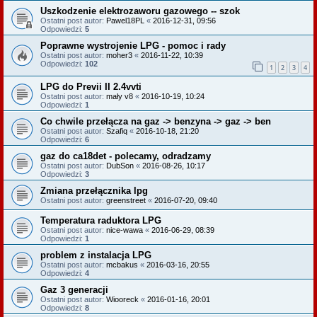
Uszkodzenie elektrozaworu gazowego -- szok
Ostatni post autor:
Pawel18PL
«
2016-12-31, 09:56
Odpowiedzi:
5
Poprawne wystrojenie LPG - pomoc i rady
Ostatni post autor:
moher3
«
2016-11-22, 10:39
Odpowiedzi:
102
1
2
3
4
LPG do Previi II 2.4vvti
Ostatni post autor:
mały v8
«
2016-10-19, 10:24
Odpowiedzi:
1
Co chwile przełącza na gaz -> benzyna -> gaz -> ben
Ostatni post autor:
Szafiq
«
2016-10-18, 21:20
Odpowiedzi:
6
gaz do ca18det - polecamy, odradzamy
Ostatni post autor:
DubSon
«
2016-08-26, 10:17
Odpowiedzi:
3
Zmiana przełącznika lpg
Ostatni post autor:
greenstreet
«
2016-07-20, 09:40
Temperatura raduktora LPG
Ostatni post autor:
nice-wawa
«
2016-06-29, 08:39
Odpowiedzi:
1
problem z instalacja LPG
Ostatni post autor:
mcbakus
«
2016-03-16, 20:55
Odpowiedzi:
4
Gaz 3 generacji
Ostatni post autor:
Wiooreck
«
2016-01-16, 20:01
Odpowiedzi:
8