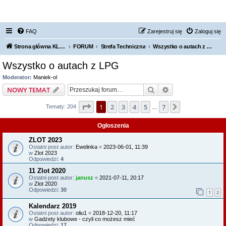
FORUM NISSAN ZONE
FAQ
Zarejestruj się
Zaloguj się
Strona główna KLUBU
FORUM
Strefa Techniczna
Wszystko o autach z LPG
Wszystko o autach z LPG
Moderator:
Maniek-ol
Szukaj
Wyszukiwanie z
NOWY TEMAT
Strona
1
z
7
1
2
3
4
5
7
Następna
Tematy: 204
…
Ogłoszenia
ZLOT 2023
Ostatni post autor:
Ewelinka
«
2023-06-01, 11:39
w
Zlot 2023
Odpowiedzi:
4
11 Zlot 2020
Ostatni post autor:
janusz
«
2021-07-11, 20:17
w
Zlot 2020
Odpowiedzi:
30
1
2
Kalendarz 2019
Ostatni post autor:
oliu1
«
2018-12-20, 11:17
w
Gadżety klubowe - czyli co możesz mieć
Odpowiedzi:
17