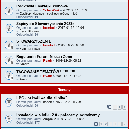
Podkładki i naklejki klubowe
Ostatni post autor:
Seba WWA
«
2022-08-31, 09:33
w
Gadżety klubowe - czyli co możesz mieć
Odpowiedzi:
19
Zapisy do Stowarzyszenia 2023r.
Ostatni post autor:
bombel
«
2017-01-12, 19:04
w
Życie Klubowe
Odpowiedzi:
20
STOWARZYSZENIE
Ostatni post autor:
bombel
«
2015-10-22, 08:58
w
Życie Klubowe
Regulamin Forum Nissan Zone
Ostatni post autor:
Ryath
«
2009-12-29, 09:12
w
Almera
TAGOWANIE TEMATÓW !!!!!!!!!!!!!
Ostatni post autor:
Ryath
«
2009-12-14, 17:22
w
Almera
Tematy
LPG - szkodliwe dla silnika?
Ostatni post autor:
nanab
«
2022-12-20, 05:28
Odpowiedzi:
80
1
2
3
Instalacja w silniku 2.0 - polecamy, odradzamy
Ostatni post autor:
Ad@mus
«
2017-03-17, 09:26
Odpowiedzi:
177
1
2
3
4
5
6