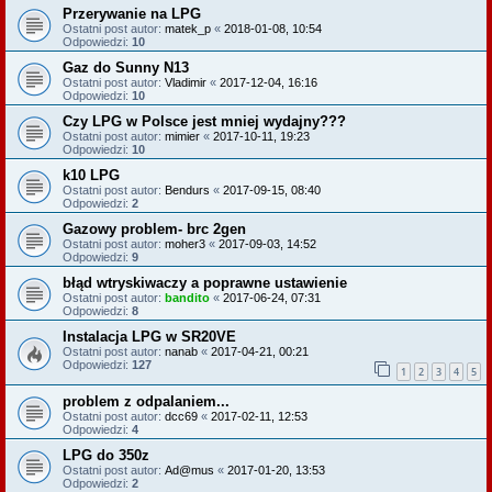
Przerywanie na LPG
Ostatni post autor:
matek_p
«
2018-01-08, 10:54
Odpowiedzi:
10
Gaz do Sunny N13
Ostatni post autor:
Vladimir
«
2017-12-04, 16:16
Odpowiedzi:
10
Czy LPG w Polsce jest mniej wydajny???
Ostatni post autor:
mimier
«
2017-10-11, 19:23
Odpowiedzi:
10
k10 LPG
Ostatni post autor:
Bendurs
«
2017-09-15, 08:40
Odpowiedzi:
2
Gazowy problem- brc 2gen
Ostatni post autor:
moher3
«
2017-09-03, 14:52
Odpowiedzi:
9
błąd wtryskiwaczy a poprawne ustawienie
Ostatni post autor:
bandito
«
2017-06-24, 07:31
Odpowiedzi:
8
Instalacja LPG w SR20VE
Ostatni post autor:
nanab
«
2017-04-21, 00:21
Odpowiedzi:
127
1
2
3
4
5
problem z odpalaniem...
Ostatni post autor:
dcc69
«
2017-02-11, 12:53
Odpowiedzi:
4
LPG do 350z
Ostatni post autor:
Ad@mus
«
2017-01-20, 13:53
Odpowiedzi:
2