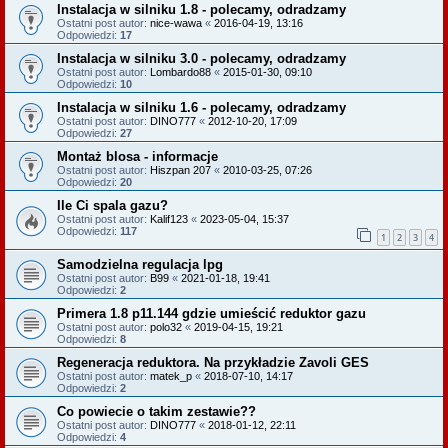
Instalacja w silniku 1.8 - polecamy, odradzamy
Ostatni post autor:
nice-wawa
«
2016-04-19, 13:16
Odpowiedzi:
17
Instalacja w silniku 3.0 - polecamy, odradzamy
Ostatni post autor:
Lombardo88
«
2015-01-30, 09:10
Odpowiedzi:
10
Instalacja w silniku 1.6 - polecamy, odradzamy
Ostatni post autor:
DINO777
«
2012-10-20, 17:09
Odpowiedzi:
27
Montaż blosa - informacje
Ostatni post autor:
Hiszpan 207
«
2010-03-25, 07:26
Odpowiedzi:
20
Ile Ci spala gazu?
Ostatni post autor:
Kalif123
«
2023-05-04, 15:37
Odpowiedzi:
117
1
2
3
4
Samodzielna regulacja lpg
Ostatni post autor:
B99
«
2021-01-18, 19:41
Odpowiedzi:
2
Primera 1.8 p11.144 gdzie umieścić reduktor gazu
Ostatni post autor:
polo32
«
2019-04-15, 19:21
Odpowiedzi:
8
Regeneracja reduktora. Na przykładzie Zavoli GES
Ostatni post autor:
matek_p
«
2018-07-10, 14:17
Odpowiedzi:
2
Co powiecie o takim zestawie??
Ostatni post autor:
DINO777
«
2018-01-12, 22:11
Odpowiedzi:
4