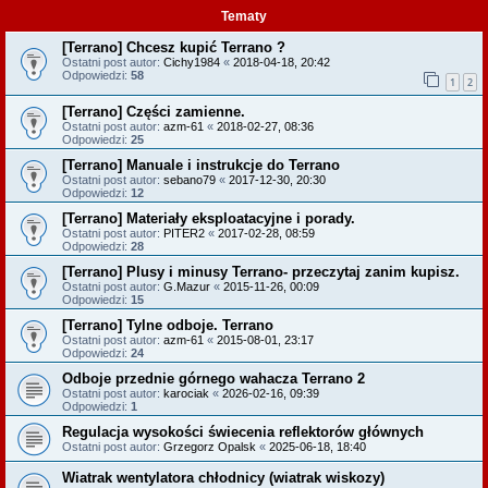
Tematy
[Terrano] Chcesz kupić Terrano ?
Ostatni post autor:
Cichy1984
«
2018-04-18, 20:42
Odpowiedzi:
58
1
2
[Terrano] Części zamienne.
Ostatni post autor:
azm-61
«
2018-02-27, 08:36
Odpowiedzi:
25
[Terrano] Manuale i instrukcje do Terrano
Ostatni post autor:
sebano79
«
2017-12-30, 20:30
Odpowiedzi:
12
[Terrano] Materiały eksploatacyjne i porady.
Ostatni post autor:
PITER2
«
2017-02-28, 08:59
Odpowiedzi:
28
[Terrano] Plusy i minusy Terrano- przeczytaj zanim kupisz.
Ostatni post autor:
G.Mazur
«
2015-11-26, 00:09
Odpowiedzi:
15
[Terrano] Tylne odboje. Terrano
Ostatni post autor:
azm-61
«
2015-08-01, 23:17
Odpowiedzi:
24
Odboje przednie górnego wahacza Terrano 2
Ostatni post autor:
karociak
«
2026-02-16, 09:39
Odpowiedzi:
1
Regulacja wysokości świecenia reflektorów głównych
Ostatni post autor:
Grzegorz Opalsk
«
2025-06-18, 18:40
Wiatrak wentylatora chłodnicy (wiatrak wiskozy)