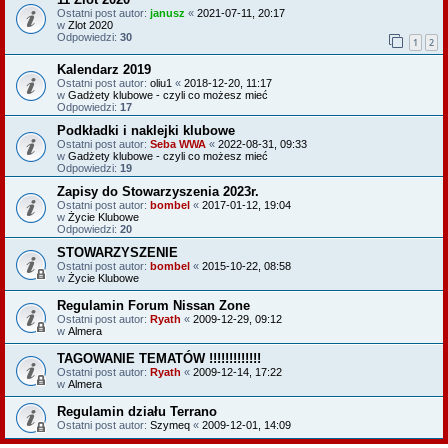
Ostatni post autor:
janusz
«
2021-07-11, 20:17
w
Zlot 2020
Odpowiedzi:
30
1
2
Kalendarz 2019
Ostatni post autor:
oliu1
«
2018-12-20, 11:17
w
Gadżety klubowe - czyli co możesz mieć
Odpowiedzi:
17
Podkładki i naklejki klubowe
Ostatni post autor:
Seba WWA
«
2022-08-31, 09:33
w
Gadżety klubowe - czyli co możesz mieć
Odpowiedzi:
19
Zapisy do Stowarzyszenia 2023r.
Ostatni post autor:
bombel
«
2017-01-12, 19:04
w
Życie Klubowe
Odpowiedzi:
20
STOWARZYSZENIE
Ostatni post autor:
bombel
«
2015-10-22, 08:58
w
Życie Klubowe
Regulamin Forum Nissan Zone
Ostatni post autor:
Ryath
«
2009-12-29, 09:12
w
Almera
TAGOWANIE TEMATÓW !!!!!!!!!!!!!
Ostatni post autor:
Ryath
«
2009-12-14, 17:22
w
Almera
Regulamin działu Terrano
Ostatni post autor:
Szymeq
«
2009-12-01, 14:09