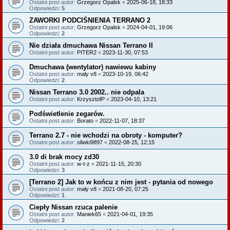
Ostatni post autor:
Grzegorz Opalsk
«
2025-06-18, 18:33
Odpowiedzi:
5
ZAWORKI PODCIŚNIENIA TERRANO 2
Ostatni post autor:
Grzegorz Opalsk
«
2024-04-01, 19:06
Odpowiedzi:
2
Nie działa dmuchawa Nissan Terrano II
Ostatni post autor:
PITER2
«
2023-11-30, 07:53
Dmuchawa (wentylator) nawiewu kabiny
Ostatni post autor:
mały v8
«
2023-10-19, 06:42
Odpowiedzi:
2
Nissan Terrano 3.0 2002.. nie odpala
Ostatni post autor:
KrzysztofP
«
2023-04-10, 13:21
Podświetlenie zegarów.
Ostatni post autor:
Borato
«
2022-11-07, 18:37
Terrano 2.7 - nie wchodzi na obroty - komputer?
Ostatni post autor:
sliwki9897
«
2022-08-25, 12:15
3.0 di brak mocy zd30
Ostatni post autor:
w-t-z
«
2021-11-15, 20:30
Odpowiedzi:
3
[Terrano 2] Jak to w końcu z nim jest - pytania od nowego
Ostatni post autor:
mały v8
«
2021-08-20, 07:25
Odpowiedzi:
1
Ciepły Nissan rzuca palenie
Ostatni post autor:
Maniek65
«
2021-04-01, 19:35
Odpowiedzi:
2