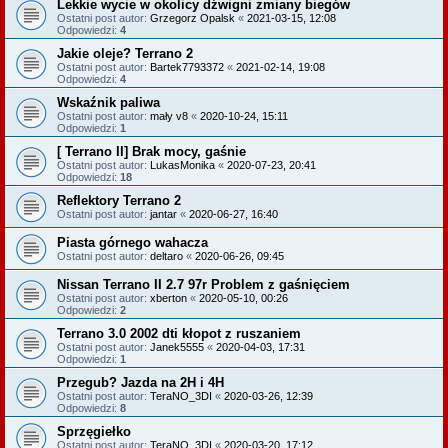
Lekkie wycie w okolicy dźwigni zmiany biegów
Ostatni post autor:
Grzegorz Opalsk
«
2021-03-15, 12:08
Odpowiedzi:
4
Jakie oleje? Terrano 2
Ostatni post autor:
Bartek7793372
«
2021-02-14, 19:08
Odpowiedzi:
4
Wskaźnik paliwa
Ostatni post autor:
mały v8
«
2020-10-24, 15:11
Odpowiedzi:
1
[ Terrano II] Brak mocy, gaśnie
Ostatni post autor:
LukasMonika
«
2020-07-23, 20:41
Odpowiedzi:
18
Reflektory Terrano 2
Ostatni post autor:
jantar
«
2020-06-27, 16:40
Piasta górnego wahacza
Ostatni post autor:
deltaro
«
2020-06-26, 09:45
Nissan Terrano II 2.7 97r Problem z gaśnięciem
Ostatni post autor:
xberton
«
2020-05-10, 00:26
Odpowiedzi:
2
Terrano 3.0 2002 dti kłopot z ruszaniem
Ostatni post autor:
Janek5555
«
2020-04-03, 17:31
Odpowiedzi:
1
Przegub? Jazda na 2H i 4H
Ostatni post autor:
TeraNO_3DI
«
2020-03-26, 12:39
Odpowiedzi:
8
Sprzęgiełko
Ostatni post autor:
TeraNO_3DI
«
2020-03-20, 17:12