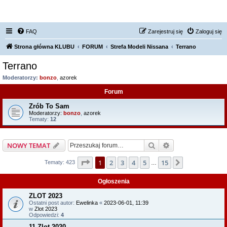
FORUM NISSAN ZONE
FAQ
Zarejestruj się
Zaloguj się
Strona główna KLUBU
FORUM
Strefa Modeli Nissana
Terrano
Terrano
Moderatorzy:
bonzo
,
azorek
Forum
Zrób To Sam
Moderatorzy:
bonzo
,
azorek
Tematy:
12
Szukaj
Wyszukiwanie z
NOWY TEMAT
Strona
1
z
15
1
2
3
4
5
15
Następna
Tematy: 423
…
Ogłoszenia
ZLOT 2023
Ostatni post autor:
Ewelinka
«
2023-06-01, 11:39
w
Zlot 2023
Odpowiedzi:
4
11 Zlot 2020