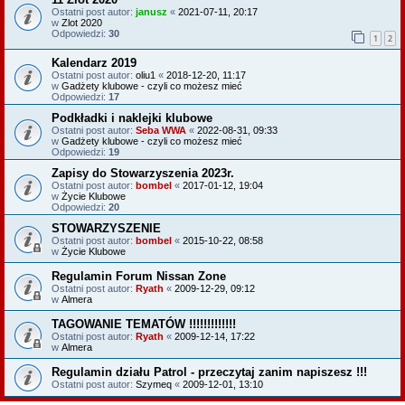
Ostatni post autor:
janusz
«
2021-07-11, 20:17
w
Zlot 2020
Odpowiedzi:
30
1
2
Kalendarz 2019
Ostatni post autor:
oliu1
«
2018-12-20, 11:17
w
Gadżety klubowe - czyli co możesz mieć
Odpowiedzi:
17
Podkładki i naklejki klubowe
Ostatni post autor:
Seba WWA
«
2022-08-31, 09:33
w
Gadżety klubowe - czyli co możesz mieć
Odpowiedzi:
19
Zapisy do Stowarzyszenia 2023r.
Ostatni post autor:
bombel
«
2017-01-12, 19:04
w
Życie Klubowe
Odpowiedzi:
20
STOWARZYSZENIE
Ostatni post autor:
bombel
«
2015-10-22, 08:58
w
Życie Klubowe
Regulamin Forum Nissan Zone
Ostatni post autor:
Ryath
«
2009-12-29, 09:12
w
Almera
TAGOWANIE TEMATÓW !!!!!!!!!!!!!
Ostatni post autor:
Ryath
«
2009-12-14, 17:22
w
Almera
Regulamin działu Patrol - przeczytaj zanim napiszesz !!!
Ostatni post autor:
Szymeq
«
2009-12-01, 13:10