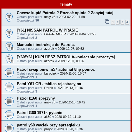
Tematy
Chcesz kupić Patrola ? Poznać opinie ? Zapytaj tutaj
Ostatni post autor:
mały v8
«
2023-02-22, 11:59
Odpowiedzi:
90
1
2
3
4
[Y61] NISSAN PATROL W PRASIE
Ostatni post autor:
OFF-ROADER
«
2011-06-04, 21:55
Odpowiedzi:
3
Manuale i instrukcje do Patrola.
Ostatni post autor:
azorek
«
2009-12-07, 09:52
[Y60/Y61] KUPUJESZ PATROLA-koniecznie przeczytaj
Ostatni post autor:
azorek
«
2009-12-07, 09:26
Patrol swap bmw m57 automat 8hp pomoc
Ostatni post autor:
karociak
«
2024-11-03, 16:57
Odpowiedzi:
1
Patol Y61 GR - tablica rejestracyjna
Ostatni post autor:
Derek
«
2021-03-13, 19:46
Odpowiedzi:
3
Patrol k160 sprężyny
Ostatni post autor:
mały v8
«
2020-12-15, 19:42
Odpowiedzi:
1
Patrol G60 1971r. pytanie
Ostatni post autor:
ak80
«
2020-09-12, 11:10
patrol y60 wyciek przy sprzęgiełku
Ostatni post autor:
projec
«
2020-08-20, 18:36