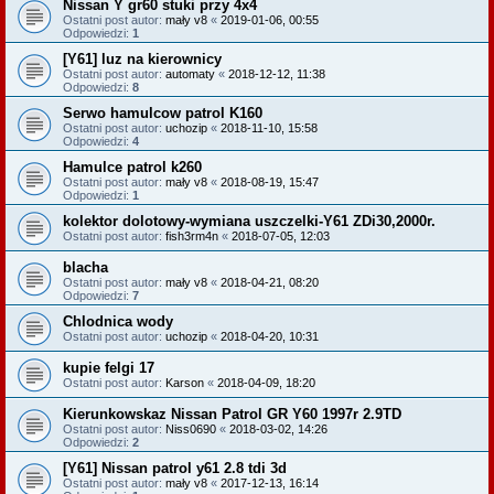
Nissan Y gr60 stuki przy 4x4
Ostatni post autor:
mały v8
«
2019-01-06, 00:55
Odpowiedzi:
1
[Y61] luz na kierownicy
Ostatni post autor:
automaty
«
2018-12-12, 11:38
Odpowiedzi:
8
Serwo hamulcow patrol K160
Ostatni post autor:
uchozip
«
2018-11-10, 15:58
Odpowiedzi:
4
Hamulce patrol k260
Ostatni post autor:
mały v8
«
2018-08-19, 15:47
Odpowiedzi:
1
kolektor dolotowy-wymiana uszczelki-Y61 ZDi30,2000r.
Ostatni post autor:
fish3rm4n
«
2018-07-05, 12:03
blacha
Ostatni post autor:
mały v8
«
2018-04-21, 08:20
Odpowiedzi:
7
Chlodnica wody
Ostatni post autor:
uchozip
«
2018-04-20, 10:31
kupie felgi 17
Ostatni post autor:
Karson
«
2018-04-09, 18:20
Kierunkowskaz Nissan Patrol GR Y60 1997r 2.9TD
Ostatni post autor:
Niss0690
«
2018-03-02, 14:26
Odpowiedzi:
2
[Y61] Nissan patrol y61 2.8 tdi 3d
Ostatni post autor:
mały v8
«
2017-12-13, 16:14