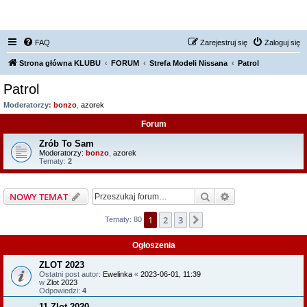
FORUM NISSAN ZONE
FAQ
Zarejestruj się
Zaloguj się
Strona główna KLUBU
FORUM
Strefa Modeli Nissana
Patrol
Patrol
Moderatorzy:
bonzo
,
azorek
Forum
Zrób To Sam
Moderatorzy:
bonzo
,
azorek
Tematy:
2
Szukaj
Wyszukiwanie z
NOWY TEMAT
1
2
3
Następna
Tematy: 80
Ogłoszenia
ZLOT 2023
Ostatni post autor:
Ewelinka
«
2023-06-01, 11:39
w
Zlot 2023
Odpowiedzi:
4
11 Zlot 2020