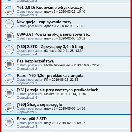
Odpowiedzi:
2
Y61 3,0 Di Kodowanie wtryskiwaczy.
Ostatni post autor:
mały v8
«
2020-03-23, 10:40
Odpowiedzi:
1
Nawigacja...zapisywanie trasy
Ostatni post autor:
Apacz
«
2020-02-09, 17:05
UWAGA ! Poważna akcja serwisowa Y61
Ostatni post autor:
mały v8
«
2020-02-05, 13:52
[Y60] 2.8TD - Zgrzytający 3,4 i 5 bieg
Ostatni post autor:
d3mox
«
2019-11-25, 13:34
Odpowiedzi:
4
Pas bezpieczeństwa
Ostatni post autor:
Michał Inowrocław
«
2019-10-06, 22:28
Odpowiedzi:
2
Patrol Y60 4,2d, przekładka z angola
Ostatni post autor:
Fifi
«
2019-06-28, 21:33
Odpowiedzi:
2
[Y61] grzeje sie przy wyższych predkościach
Ostatni post autor:
Malolat1
«
2019-05-14, 06:36
Odpowiedzi:
9
[Y60] Ślizga się sprzęgło
Ostatni post autor:
mały v8
«
2019-05-06, 14:36
Odpowiedzi:
5
Patrol y60 2.8TD
Ostatni post autor:
mały v8
«
2019-02-13, 09:27
Odpowiedzi:
3