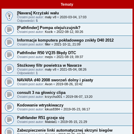
Tematy
[Navara] Krzyżaki wału
Ostatni post autor:
mały v8
«
2020-03-04, 17:03
Odpowiedzi:
5
[Pathfinder] Pompa oleju/czujnik?
Ostatni post autor:
Kozik
«
2022-08-12, 00:26
Informacje komputera pokładowego znikły D40 2012
Ostatni post autor:
filler
«
2021-10-11, 21:09
Pathfinder R50 VQ35 Błędy DTC
Ostatni post autor:
meps
«
2021-08-19, 09:37
Stożkowy filtr powietrza w Navarze
Ostatni post autor:
mały v8
«
2021-05-04, 08:26
Odpowiedzi:
1
NAVARA d40 2008 sworzeń dolny i piasty
Ostatni post autor:
Axon
«
2019-08-26, 10:42
consult 3 na głowicy clipa
Ostatni post autor:
krzychu001
«
2019-06-07, 13:20
Kodowanie wtryskiwaczy
Ostatni post autor:
lokus8384
«
2019-05-23, 06:17
Pathfander R51 grzeje się
Ostatni post autor:
Malolat1
«
2019-05-15, 21:29
Zabezpieczenie linki automatycznej skrzyni biegów