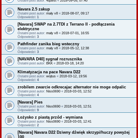
Ostatni post autor:
4quest
«
2018-09-05, 07:40
Navara 2.5 zakup
Ostatni post autor:
mały v8
«
2018-08-07, 09:17
Odpowiedzi:
1
[Navara] SWAP na 2.7TDI z Terrano II - podłączenia
elektryczne
Ostatni post autor:
mały v8
«
2018-07-01, 16:55
Odpowiedzi:
3
Pathfinder zanika bieg wsteczny
Ostatni post autor:
mały v8
«
2018-05-12, 12:38
Odpowiedzi:
3
[NAVARA D40] sygnał rozrusznika
Ostatni post autor:
BKK
«
2018-03-18, 14:20
Klimatyzacja na pace Navara D22
Ostatni post autor:
wojtus
«
2018-03-12, 19:56
Odpowiedzi:
4
zrobilem zwarcie odkrecajac alternator nie moge odpalic
Ostatni post autor:
Niss0690
«
2018-03-03, 12:52
Odpowiedzi:
4
[Navara] Pies
Ostatni post autor:
Niss0690
«
2018-03-03, 12:51
Odpowiedzi:
9
Łożysko z piastą przód - wymiana
Ostatni post autor:
Niss0690
«
2018-03-03, 12:41
Odpowiedzi:
2
[Navara] Navara D22 Dziwny dźwięk skrzypi/huczy powyżej
100