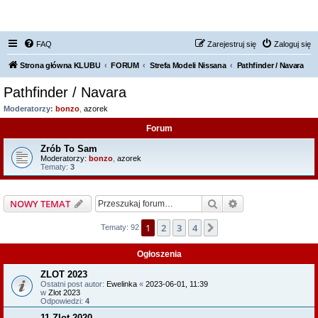
FORUM NISSAN ZONE
FAQ
Zarejestruj się
Zaloguj się
Strona główna KLUBU
FORUM
Strefa Modeli Nissana
Pathfinder / Navara
Pathfinder / Navara
Moderatorzy:
bonzo
,
azorek
Forum
Zrób To Sam
Moderatorzy:
bonzo
,
azorek
Tematy:
3
Szukaj
Wyszukiwanie z
NOWY TEMAT
1
2
3
4
Następna
Tematy: 92
Ogłoszenia
ZLOT 2023
Ostatni post autor:
Ewelinka
«
2023-06-01, 11:39
w
Zlot 2023
Odpowiedzi:
4
11 Zlot 2020