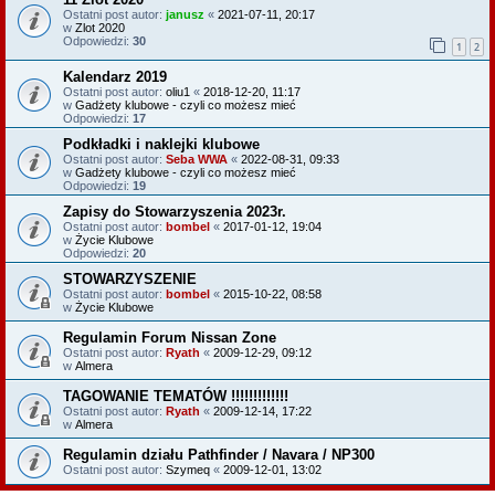
Ostatni post autor:
janusz
«
2021-07-11, 20:17
w
Zlot 2020
Odpowiedzi:
30
1
2
Kalendarz 2019
Ostatni post autor:
oliu1
«
2018-12-20, 11:17
w
Gadżety klubowe - czyli co możesz mieć
Odpowiedzi:
17
Podkładki i naklejki klubowe
Ostatni post autor:
Seba WWA
«
2022-08-31, 09:33
w
Gadżety klubowe - czyli co możesz mieć
Odpowiedzi:
19
Zapisy do Stowarzyszenia 2023r.
Ostatni post autor:
bombel
«
2017-01-12, 19:04
w
Życie Klubowe
Odpowiedzi:
20
STOWARZYSZENIE
Ostatni post autor:
bombel
«
2015-10-22, 08:58
w
Życie Klubowe
Regulamin Forum Nissan Zone
Ostatni post autor:
Ryath
«
2009-12-29, 09:12
w
Almera
TAGOWANIE TEMATÓW !!!!!!!!!!!!!
Ostatni post autor:
Ryath
«
2009-12-14, 17:22
w
Almera
Regulamin działu Pathfinder / Navara / NP300
Ostatni post autor:
Szymeq
«
2009-12-01, 13:02