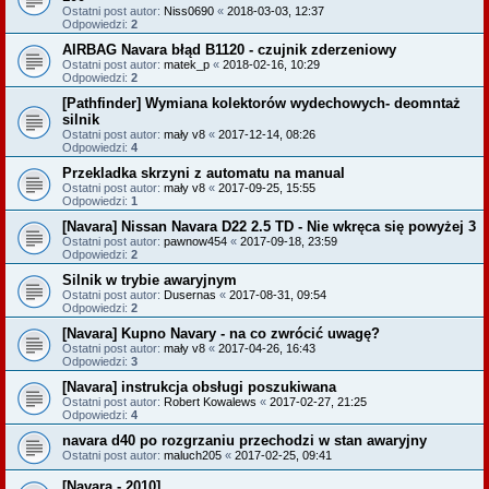
Ostatni post autor:
Niss0690
«
2018-03-03, 12:37
Odpowiedzi:
2
AIRBAG Navara błąd B1120 - czujnik zderzeniowy
Ostatni post autor:
matek_p
«
2018-02-16, 10:29
Odpowiedzi:
2
[Pathfinder] Wymiana kolektorów wydechowych- deomntaż
silnik
Ostatni post autor:
mały v8
«
2017-12-14, 08:26
Odpowiedzi:
4
Przekladka skrzyni z automatu na manual
Ostatni post autor:
mały v8
«
2017-09-25, 15:55
Odpowiedzi:
1
[Navara] Nissan Navara D22 2.5 TD - Nie wkręca się powyżej 3
Ostatni post autor:
pawnow454
«
2017-09-18, 23:59
Odpowiedzi:
2
Silnik w trybie awaryjnym
Ostatni post autor:
Dusernas
«
2017-08-31, 09:54
Odpowiedzi:
2
[Navara] Kupno Navary - na co zwrócić uwagę?
Ostatni post autor:
mały v8
«
2017-04-26, 16:43
Odpowiedzi:
3
[Navara] instrukcja obsługi poszukiwana
Ostatni post autor:
Robert Kowalews
«
2017-02-27, 21:25
Odpowiedzi:
4
navara d40 po rozgrzaniu przechodzi w stan awaryjny
Ostatni post autor:
maluch205
«
2017-02-25, 09:41
[Navara - 2010]