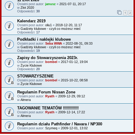
Ostatni post autor:
janusz
«
2021-07-11, 20:17
w
Zlot 2020
Odpowiedzi:
30
1
2
Kalendarz 2019
Ostatni post autor:
oliu1
«
2018-12-20, 11:17
w
Gadżety klubowe - czyli co możesz mieć
Odpowiedzi:
17
Podkładki i naklejki klubowe
Ostatni post autor:
Seba WWA
«
2022-08-31, 09:33
w
Gadżety klubowe - czyli co możesz mieć
Odpowiedzi:
19
Zapisy do Stowarzyszenia 2023r.
Ostatni post autor:
bombel
«
2017-01-12, 19:04
w
Życie Klubowe
Odpowiedzi:
20
STOWARZYSZENIE
Ostatni post autor:
bombel
«
2015-10-22, 08:58
w
Życie Klubowe
Regulamin Forum Nissan Zone
Ostatni post autor:
Ryath
«
2009-12-29, 09:12
w
Almera
TAGOWANIE TEMATÓW !!!!!!!!!!!!!
Ostatni post autor:
Ryath
«
2009-12-14, 17:22
w
Almera
Regulamin działu Pathfinder / Navara / NP300
Ostatni post autor:
Szymeq
«
2009-12-01, 13:02