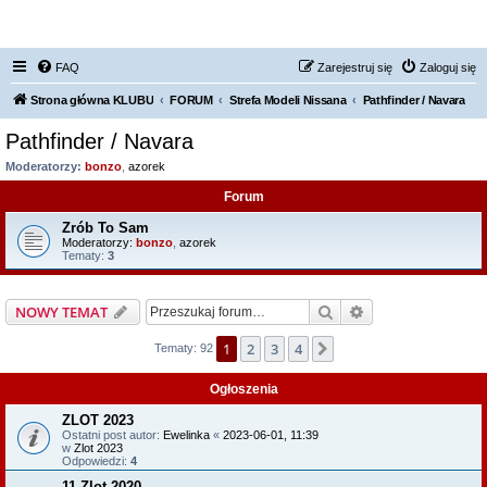
FORUM NISSAN ZONE
FAQ
Zarejestruj się
Zaloguj się
Strona główna KLUBU
FORUM
Strefa Modeli Nissana
Pathfinder / Navara
Pathfinder / Navara
Moderatorzy:
bonzo
,
azorek
Forum
Zrób To Sam
Moderatorzy:
bonzo
,
azorek
Tematy:
3
Szukaj
Wyszukiwanie z
NOWY TEMAT
1
2
3
4
Następna
Tematy: 92
Ogłoszenia
ZLOT 2023
Ostatni post autor:
Ewelinka
«
2023-06-01, 11:39
w
Zlot 2023
Odpowiedzi:
4
11 Zlot 2020