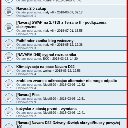
Ostatni post autor:
4quest
«
2018-09-05, 07:40
Navara 2.5 zakup
Ostatni post autor:
mały v8
«
2018-08-07, 09:17
Odpowiedzi:
1
[Navara] SWAP na 2.7TDI z Terrano II - podłączenia
elektryczne
Ostatni post autor:
mały v8
«
2018-07-01, 16:55
Odpowiedzi:
3
Pathfinder zanika bieg wsteczny
Ostatni post autor:
mały v8
«
2018-05-12, 12:38
Odpowiedzi:
3
[NAVARA D40] sygnał rozrusznika
Ostatni post autor:
BKK
«
2018-03-18, 14:20
Klimatyzacja na pace Navara D22
Ostatni post autor:
wojtus
«
2018-03-12, 19:56
Odpowiedzi:
4
zrobilem zwarcie odkrecajac alternator nie moge odpalic
Ostatni post autor:
Niss0690
«
2018-03-03, 12:52
Odpowiedzi:
4
[Navara] Pies
Ostatni post autor:
Niss0690
«
2018-03-03, 12:51
Odpowiedzi:
9
Łożysko z piastą przód - wymiana
Ostatni post autor:
Niss0690
«
2018-03-03, 12:41
Odpowiedzi:
2
[Navara] Navara D22 Dziwny dźwięk skrzypi/huczy powyżej
100