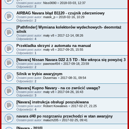
Ostatni post autor:
Niss0690
«
2018-03-03, 12:37
Odpowiedzi:
2
AIRBAG Navara błąd B1120 - czujnik zderzeniowy
Ostatni post autor:
matek_p
«
2018-02-16, 10:29
Odpowiedzi:
2
[Pathfinder] Wymiana kolektorów wydechowych- deomntaż
silnik
Ostatni post autor:
mały v8
«
2017-12-14, 08:26
Odpowiedzi:
4
Przekladka skrzyni z automatu na manual
Ostatni post autor:
mały v8
«
2017-09-25, 15:55
Odpowiedzi:
1
[Navara] Nissan Navara D22 2.5 TD - Nie wkręca się powyżej 3
Ostatni post autor:
pawnow454
«
2017-09-18, 23:59
Odpowiedzi:
2
Silnik w trybie awaryjnym
Ostatni post autor:
Dusernas
«
2017-08-31, 09:54
Odpowiedzi:
2
[Navara] Kupno Navary - na co zwrócić uwagę?
Ostatni post autor:
mały v8
«
2017-04-26, 16:43
Odpowiedzi:
3
[Navara] instrukcja obsługi poszukiwana
Ostatni post autor:
Robert Kowalews
«
2017-02-27, 21:25
Odpowiedzi:
4
navara d40 po rozgrzaniu przechodzi w stan awaryjny
Ostatni post autor:
maluch205
«
2017-02-25, 09:41
[Navara - 2010]