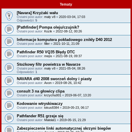
Tematy
[Navara] Krzyżaki wału
Ostatni post autor:
mały v8
«
2020-03-04, 17:03
Odpowiedzi:
5
[Pathfinder] Pompa oleju/czujnik?
Ostatni post autor:
Kozik
«
2022-08-12, 00:26
Informacje komputera pokładowego znikły D40 2012
Ostatni post autor:
filler
«
2021-10-11, 21:09
Pathfinder R50 VQ35 Błędy DTC
Ostatni post autor:
meps
«
2021-08-19, 09:37
Stożkowy filtr powietrza w Navarze
Ostatni post autor:
mały v8
«
2021-05-04, 08:26
Odpowiedzi:
1
NAVARA d40 2008 sworzeń dolny i piasty
Ostatni post autor:
Axon
«
2019-08-26, 10:42
consult 3 na głowicy clipa
Ostatni post autor:
krzychu001
«
2019-06-07, 13:20
Kodowanie wtryskiwaczy
Ostatni post autor:
lokus8384
«
2019-05-23, 06:17
Pathfander R51 grzeje się
Ostatni post autor:
Malolat1
«
2019-05-15, 21:29
Zabezpieczenie linki automatycznej skrzyni biegów