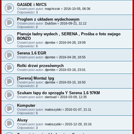
GA16DE i NVCS
Ostatni post autor:
majchrzok
«
2016-10-05, 06:36
Odpowiedzi:
3
Proglem z układem wydechowym
Ostatni post autor:
DubSon
«
2016-09-21, 11:12
Odpowiedzi:
2
Planuje ładny wydech , SERENA , Prośba o foto swjego
BONZO
Ostatni post autor:
djembe
«
2016-04-28, 19:09
Odpowiedzi:
5
Serena 1.6 EGR
Ostatni post autor:
djembe
«
2016-04-28, 18:55
Rolki drzwi przesównych
Ostatni post autor:
djembe
«
2016-03-18, 23:01
[Serena] Montaż lpg
Ostatni post autor:
djembe
«
2016-03-15, 16:50
Odpowiedzi:
2
Szukam łapy do sprzęgła Y Serena 1.6 97KM
Ostatni post autor:
damsad
«
2016-03-09, 12:35
Komputer
Ostatni post autor:
maloszybki
«
2016-01-07, 21:11
Odpowiedzi:
5
Alusy
Ostatni post autor:
maloszybki
«
2015-12-29, 15:16
Odpowiedzi:
3