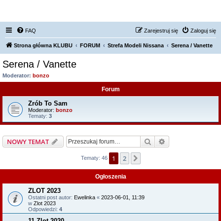
FORUM NISSAN ZONE
FAQ
Zarejestruj się
Zaloguj się
Strona główna KLUBU
FORUM
Strefa Modeli Nissana
Serena / Vanette
Serena / Vanette
Moderator:
bonzo
Forum
Zrób To Sam
Moderator:
bonzo
Tematy:
3
Szukaj
Wyszukiwanie z
NOWY TEMAT
1
2
Następna
Tematy: 46
Ogłoszenia
ZLOT 2023
Ostatni post autor:
Ewelinka
«
2023-06-01, 11:39
w
Zlot 2023
Odpowiedzi:
4
11 Zlot 2020