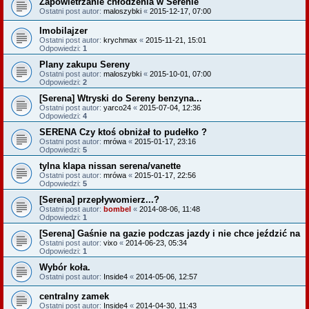
Zapowietrzanie chłodzenia w Serenie
Ostatni post autor:
maloszybki
«
2015-12-17, 07:00
Imobilajzer
Ostatni post autor:
krychmax
«
2015-11-21, 15:01
Odpowiedzi:
1
Plany zakupu Sereny
Ostatni post autor:
maloszybki
«
2015-10-01, 07:00
Odpowiedzi:
2
[Serena] Wtryski do Sereny benzyna...
Ostatni post autor:
yarco24
«
2015-07-04, 12:36
Odpowiedzi:
4
SERENA Czy ktoś obniżał to pudełko ?
Ostatni post autor:
mrówa
«
2015-01-17, 23:16
Odpowiedzi:
5
tylna klapa nissan serena/vanette
Ostatni post autor:
mrówa
«
2015-01-17, 22:56
Odpowiedzi:
5
[Serena] przepływomierz...?
Ostatni post autor:
bombel
«
2014-08-06, 11:48
Odpowiedzi:
1
[Serena] Gaśnie na gazie podczas jazdy i nie chce jeździć na
Ostatni post autor:
vixo
«
2014-06-23, 05:34
Odpowiedzi:
1
Wybór koła.
Ostatni post autor:
Inside4
«
2014-05-06, 12:57
centralny zamek
Ostatni post autor:
Inside4
«
2014-04-30, 11:43