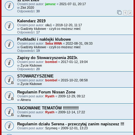
Ostatni post autor:
janusz
«
2021-07-11, 20:17
w
Zlot 2020
Odpowiedzi:
30
1
2
Kalendarz 2019
Ostatni post autor:
oliu1
«
2018-12-20, 11:17
w
Gadżety klubowe - czyli co możesz mieć
Odpowiedzi:
17
Podkładki i naklejki klubowe
Ostatni post autor:
Seba WWA
«
2022-08-31, 09:33
w
Gadżety klubowe - czyli co możesz mieć
Odpowiedzi:
19
Zapisy do Stowarzyszenia 2023r.
Ostatni post autor:
bombel
«
2017-01-12, 19:04
w
Życie Klubowe
Odpowiedzi:
20
STOWARZYSZENIE
Ostatni post autor:
bombel
«
2015-10-22, 08:58
w
Życie Klubowe
Regulamin Forum Nissan Zone
Ostatni post autor:
Ryath
«
2009-12-29, 09:12
w
Almera
TAGOWANIE TEMATÓW !!!!!!!!!!!!!
Ostatni post autor:
Ryath
«
2009-12-14, 17:22
w
Almera
Regulamin działu Serena - przeczytaj zanim napiszesz !!!
Ostatni post autor:
Szymeq
«
2009-12-01, 13:23