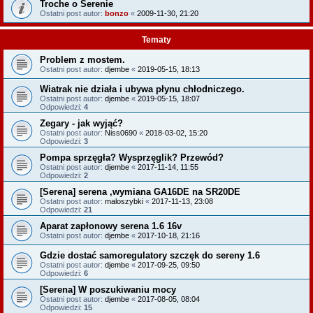
Troche o Serenie
Ostatni post autor:
bonzo
«
2009-11-30, 21:20
Tematy
Problem z mostem.
Ostatni post autor:
djembe
«
2019-05-15, 18:13
Wiatrak nie działa i ubywa płynu chłodniczego.
Ostatni post autor:
djembe
«
2019-05-15, 18:07
Odpowiedzi:
4
Zegary - jak wyjąć?
Ostatni post autor:
Niss0690
«
2018-03-02, 15:20
Odpowiedzi:
3
Pompa sprzęgła? Wysprzęglik? Przewód?
Ostatni post autor:
djembe
«
2017-11-14, 11:55
Odpowiedzi:
2
[Serena] serena ,wymiana GA16DE na SR20DE
Ostatni post autor:
maloszybki
«
2017-11-13, 23:08
Odpowiedzi:
21
Aparat zapłonowy serena 1.6 16v
Ostatni post autor:
djembe
«
2017-10-18, 21:16
Gdzie dostać samoregulatory szczęk do sereny 1.6
Ostatni post autor:
djembe
«
2017-09-25, 09:50
Odpowiedzi:
6
[Serena] W poszukiwaniu mocy
Ostatni post autor:
djembe
«
2017-08-05, 08:04
Odpowiedzi:
15