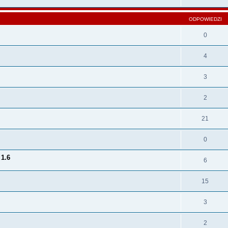
ODPOWIEDZI
0
4
3
2
21
0
 1.6
6
15
3
2