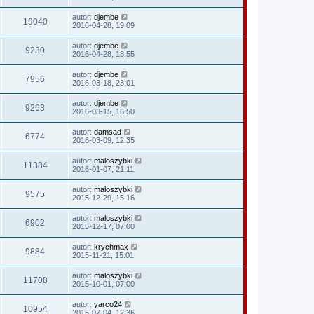
autor:
djembe
19040
2016-04-28, 19:09
autor:
djembe
9230
2016-04-28, 18:55
autor:
djembe
7956
2016-03-18, 23:01
autor:
djembe
9263
2016-03-15, 16:50
autor:
damsad
6774
2016-03-09, 12:35
autor:
maloszybki
11384
2016-01-07, 21:11
autor:
maloszybki
9575
2015-12-29, 15:16
autor:
maloszybki
6902
2015-12-17, 07:00
autor:
krychmax
9884
2015-11-21, 15:01
autor:
maloszybki
11708
2015-10-01, 07:00
autor:
yarco24
10954
2015-07-04, 12:36