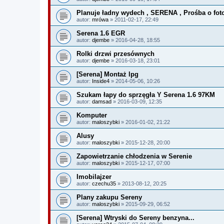
Planuje ładny wydech , SERENA , Prośba o fo
autor:
mrówa
» 2011-02-17, 22:49
Serena 1.6 EGR
autor:
djembe
» 2016-04-28, 18:55
Rolki drzwi przesównych
autor:
djembe
» 2016-03-18, 23:01
[Serena] Montaż lpg
autor:
Inside4
» 2014-05-06, 10:26
Szukam łapy do sprzęgła Y Serena 1.6 97KM
autor:
damsad
» 2016-03-09, 12:35
Komputer
autor:
maloszybki
» 2016-01-02, 21:22
Alusy
autor:
maloszybki
» 2015-12-28, 20:00
Zapowietrzanie chłodzenia w Serenie
autor:
maloszybki
» 2015-12-17, 07:00
Imobilajzer
autor:
czechu35
» 2013-08-12, 20:25
Plany zakupu Sereny
autor:
maloszybki
» 2015-09-29, 06:52
[Serena] Wtryski do Sereny benzyna...