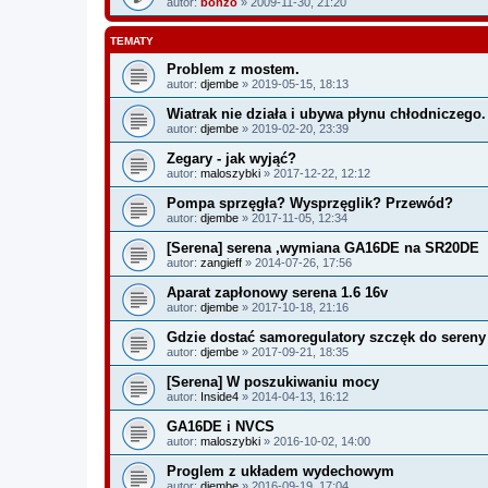
autor:
bonzo
» 2009-11-30, 21:20
TEMATY
Problem z mostem.
autor:
djembe
» 2019-05-15, 18:13
Wiatrak nie działa i ubywa płynu chłodniczego.
autor:
djembe
» 2019-02-20, 23:39
Zegary - jak wyjąć?
autor:
maloszybki
» 2017-12-22, 12:12
Pompa sprzęgła? Wysprzęglik? Przewód?
autor:
djembe
» 2017-11-05, 12:34
[Serena] serena ,wymiana GA16DE na SR20DE
autor:
zangieff
» 2014-07-26, 17:56
Aparat zapłonowy serena 1.6 16v
autor:
djembe
» 2017-10-18, 21:16
Gdzie dostać samoregulatory szczęk do sereny
autor:
djembe
» 2017-09-21, 18:35
[Serena] W poszukiwaniu mocy
autor:
Inside4
» 2014-04-13, 16:12
GA16DE i NVCS
autor:
maloszybki
» 2016-10-02, 14:00
Proglem z układem wydechowym
autor:
djembe
» 2016-09-19, 17:04