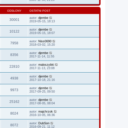
ODSŁONY
OSTATNI POST
autor:
djembe
30001
2019-05-15, 18:13
autor:
djembe
10122
2019-05-15, 18:07
autor:
Niss0690
7958
2018-03-02, 15:20
autor:
djembe
8356
2017-11-14, 11:55
autor:
maloszybki
22810
2017-11-13, 23:08
autor:
djembe
4938
2017-10-18, 21:16
autor:
djembe
9973
2017-09-25, 09:50
autor:
djembe
25162
2017-08-05, 08:04
autor:
majchrzok
8024
2016-10-05, 06:36
autor:
DubSon
8072
2016-09-21, 11:12