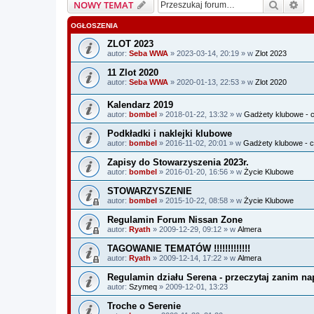
Szukaj
Wy
NOWY TEMAT
OGŁOSZENIA
ZLOT 2023
autor:
Seba WWA
» 2023-03-14, 20:19 » w
Zlot 2023
11 Zlot 2020
autor:
Seba WWA
» 2020-01-13, 22:53 » w
Zlot 2020
Kalendarz 2019
autor:
bombel
» 2018-01-22, 13:32 » w
Gadżety klubowe - c
Podkładki i naklejki klubowe
autor:
bombel
» 2016-11-02, 20:01 » w
Gadżety klubowe - c
Zapisy do Stowarzyszenia 2023r.
autor:
bombel
» 2016-01-20, 16:56 » w
Życie Klubowe
STOWARZYSZENIE
autor:
bombel
» 2015-10-22, 08:58 » w
Życie Klubowe
Regulamin Forum Nissan Zone
autor:
Ryath
» 2009-12-29, 09:12 » w
Almera
TAGOWANIE TEMATÓW !!!!!!!!!!!!!
autor:
Ryath
» 2009-12-14, 17:22 » w
Almera
Regulamin działu Serena - przeczytaj zanim nap
autor:
Szymeq
» 2009-12-01, 13:23
Troche o Serenie