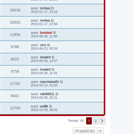
autor:
mrówa
16018
2015-01-17, 23:16
autor:
mrówa
16320
2015-01-17, 22:56
autor:
bombel
11856
2014-08-06, 11:48
autor:
vixo
9786
2014-06-23, 05:34
autor:
Inside4
8622
2014-05-06, 12:57
autor:
Inside4
9758
2014-04-30, 11:43
autor:
marchewa91
11765
2014-03-15, 01:04
autor:
miki66611
9041
2014-03-06, 20:11
autor:
wolfik
12759
2013-10-29, 06:02
1
2
Następna
Tematy: 46
Przejdź do