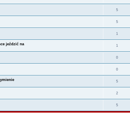
5
5
1
hce jeździć na
1
0
0
dymienie
5
2
5