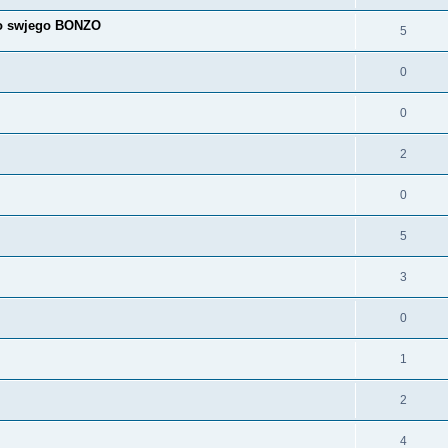
to swjego BONZO
5
0
0
2
0
5
3
0
1
2
4