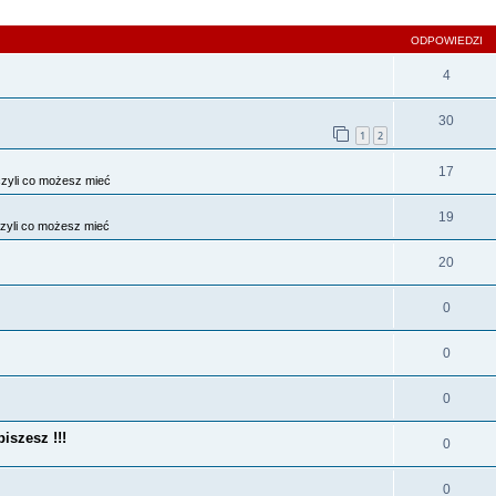
szukiwanie zaawansowane
ODPOWIEDZI
4
30
1
2
17
zyli co możesz mieć
19
zyli co możesz mieć
20
0
0
0
iszesz !!!
0
0