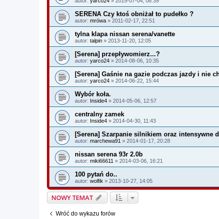
autor:
yarco24
» 2015-07-04, 08:39
SERENA Czy ktoś obniżał to pudełko ?
autor:
mrówa
» 2011-02-17, 22:51
tylna klapa nissan serena/vanette
autor:
talpin
» 2013-11-20, 12:05
[Serena] przepływomierz...?
autor:
yarco24
» 2014-08-06, 10:35
[Serena] Gaśnie na gazie podczas jazdy i nie c
autor:
yarco24
» 2014-06-22, 15:44
Wybór koła.
autor:
Inside4
» 2014-05-06, 12:57
centralny zamek
autor:
Inside4
» 2014-04-30, 11:43
[Serena] Szarpanie silnikiem oraz intensywne 
autor:
marchewa91
» 2014-01-17, 20:28
nissan serena 93r 2.0b
autor:
miki66611
» 2014-03-06, 16:21
100 pytań do..
autor:
wolfik
» 2013-10-27, 14:05
NOWY TEMAT
Wróć do wykazu forów