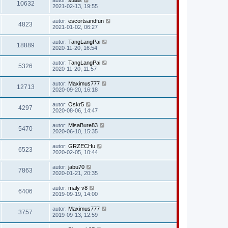
autor:
staas
10632
2021-02-13, 19:55
autor:
escortsandfun
4823
2021-01-02, 06:27
autor:
TangLangPai
18889
2020-11-20, 16:54
autor:
TangLangPai
5326
2020-11-20, 11:57
autor:
Maximus777
12713
2020-09-20, 16:18
autor:
Oskr5
4297
2020-08-06, 14:47
autor:
MisaBure83
5470
2020-06-10, 15:35
autor:
GRZECHu
6523
2020-02-05, 10:44
autor:
jabu70
7863
2020-01-21, 20:35
autor:
mały v8
6406
2019-09-19, 14:00
autor:
Maximus777
3757
2019-09-13, 12:59