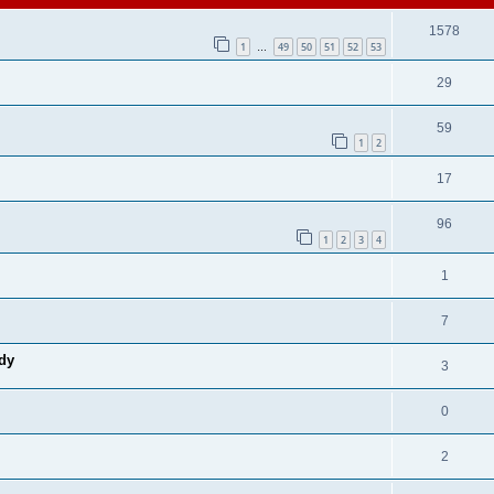
1578
1
49
50
51
52
53
…
29
59
1
2
17
96
1
2
3
4
1
7
dy
3
0
2