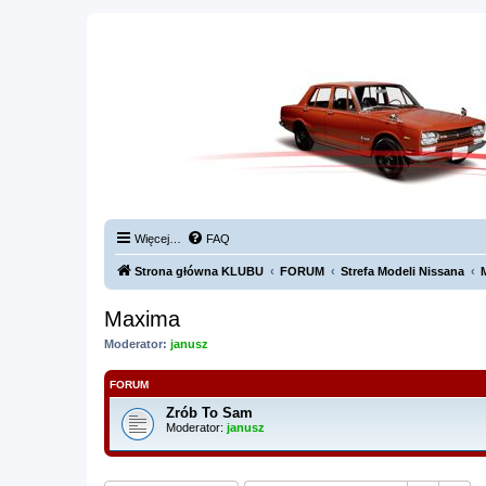
Więcej…
FAQ
Strona główna KLUBU
FORUM
Strefa Modeli Nissana
Maxima
Moderator:
janusz
FORUM
Zrób To Sam
Moderator:
janusz