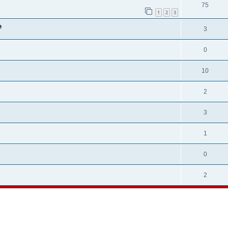
75
1
2
3
e
3
0
10
2
3
1
0
2