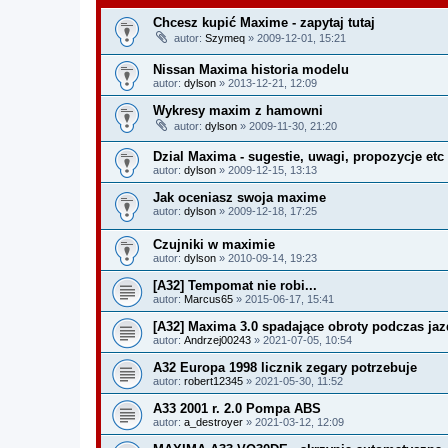
Chcesz kupić Maxime - zapytaj tutaj
autor:
Szymeq
» 2009-12-01, 15:21
Nissan Maxima historia modelu
autor:
dylson
» 2013-12-21, 12:09
Wykresy maxim z hamowni
autor:
dylson
» 2009-11-30, 21:20
Dzial Maxima - sugestie, uwagi, propozycje etc
autor:
dylson
» 2009-12-15, 13:13
Jak oceniasz swoja maxime
autor:
dylson
» 2009-12-18, 17:25
Czujniki w maximie
autor:
dylson
» 2010-09-14, 19:23
[A32] Tempomat nie robi...
autor:
Marcus65
» 2015-06-17, 15:41
[A32] Maxima 3.0 spadające obroty podczas jaz
autor:
Andrzej00243
» 2021-07-05, 10:54
A32 Europa 1998 licznik zegary potrzebuje
autor:
robert12345
» 2021-05-30, 11:52
A33 2001 r. 2.0 Pompa ABS
autor:
a_destroyer
» 2021-03-12, 12:09