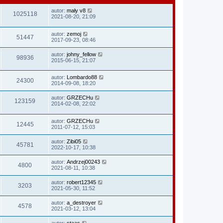
autor:
mały v8
1025118
2021-08-20, 21:09
autor:
zemoj
51447
2017-09-23, 08:46
autor:
johny_fellow
98936
2015-06-15, 21:07
autor:
Lombardo88
24300
2014-09-08, 18:20
autor:
GRZECHu
123159
2014-02-08, 22:02
autor:
GRZECHu
12445
2011-07-12, 15:03
autor:
Zibi05
45781
2022-10-17, 10:38
autor:
Andrzej00243
4800
2021-08-11, 10:38
autor:
robert12345
3203
2021-05-30, 11:52
autor:
a_destroyer
4578
2021-03-12, 13:04