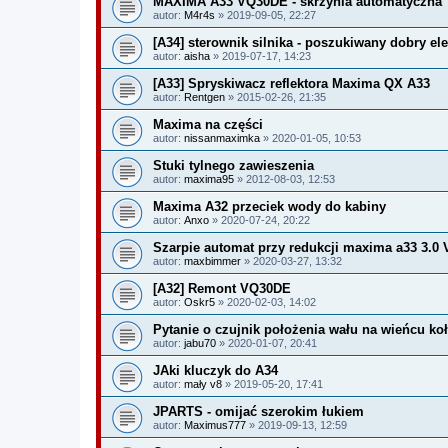
MAXIMA A33 VQ30DE - skrzynia automatyczna
autor:
M4r4s
» 2019-09-05, 22:27
[A34] sterownik silnika - poszukiwany dobry el
autor:
aisha
» 2019-07-17, 14:23
[A33] Spryskiwacz reflektora Maxima QX A33
autor:
Rentgen
» 2015-02-26, 21:35
Maxima na części
autor:
nissanmaximka
» 2020-01-05, 10:53
Stuki tylnego zawieszenia
autor:
maxima95
» 2012-08-03, 12:53
Maxima A32 przeciek wody do kabiny
autor:
Anxo
» 2020-07-24, 20:22
Szarpie automat przy redukcji maxima a33 3.0 
autor:
maxbimmer
» 2020-03-27, 13:32
[A32] Remont VQ30DE
autor:
Oskr5
» 2020-02-03, 14:02
Pytanie o czujnik położenia wału na wieńcu ko
autor:
jabu70
» 2020-01-07, 20:41
JAki kluczyk do A34
autor:
mały v8
» 2019-05-20, 17:41
JPARTS - omijać szerokim łukiem
autor:
Maximus777
» 2019-09-13, 12:59