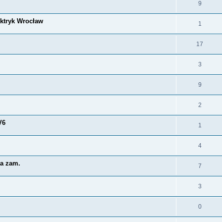
9
ektryk Wrocław
1
17
3
9
2
V6
1
4
ła zam.
7
3
0