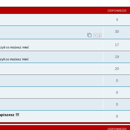
szukiwanie zaawansowane
ODPOWIEDZI
4
30
1
2
17
zyli co możesz mieć
19
zyli co możesz mieć
20
0
0
0
piszesz !!!
0
ODPOWIEDZI