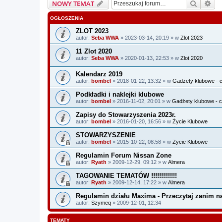
Szukaj
Wy
NOWY TEMAT
OGŁOSZENIA
ZLOT 2023
autor:
Seba WWA
» 2023-03-14, 20:19 » w
Zlot 2023
11 Zlot 2020
autor:
Seba WWA
» 2020-01-13, 22:53 » w
Zlot 2020
Kalendarz 2019
autor:
bombel
» 2018-01-22, 13:32 » w
Gadżety klubowe - c
Podkładki i naklejki klubowe
autor:
bombel
» 2016-11-02, 20:01 » w
Gadżety klubowe - c
Zapisy do Stowarzyszenia 2023r.
autor:
bombel
» 2016-01-20, 16:56 » w
Życie Klubowe
STOWARZYSZENIE
autor:
bombel
» 2015-10-22, 08:58 » w
Życie Klubowe
Regulamin Forum Nissan Zone
autor:
Ryath
» 2009-12-29, 09:12 » w
Almera
TAGOWANIE TEMATÓW !!!!!!!!!!!!!
autor:
Ryath
» 2009-12-14, 17:22 » w
Almera
Regulamin działu Maxima - Przeczytaj zanim na
autor:
Szymeq
» 2009-12-01, 12:34
TEMATY