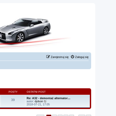
Zarejestruj się
Zaloguj się
POSTY
OSTATNI POST
Re: A32 - demontaż alternator…
39
W
autor:
dylson
y
2018-07-21, 17:05
ś
w
i