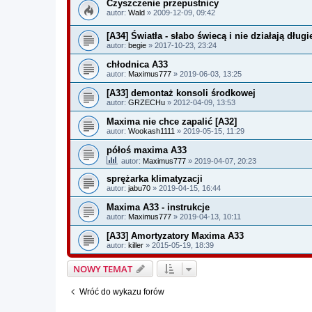
Czyszczenie przepustnicy
autor:
Wald
» 2009-12-09, 09:42
[A34] Światła - słabo świecą i nie działają długi
autor:
begie
» 2017-10-23, 23:24
chłodnica A33
autor:
Maximus777
» 2019-06-03, 13:25
[A33] demontaż konsoli środkowej
autor:
GRZECHu
» 2012-04-09, 13:53
Maxima nie chce zapalić [A32]
autor:
Wookash1111
» 2019-05-15, 11:29
półoś maxima A33
autor:
Maximus777
» 2019-04-07, 20:23
sprężarka klimatyzacji
autor:
jabu70
» 2019-04-15, 16:44
Maxima A33 - instrukcje
autor:
Maximus777
» 2019-04-13, 10:11
[A33] Amortyzatory Maxima A33
autor:
killer
» 2015-05-19, 18:39
NOWY TEMAT
Wróć do wykazu forów