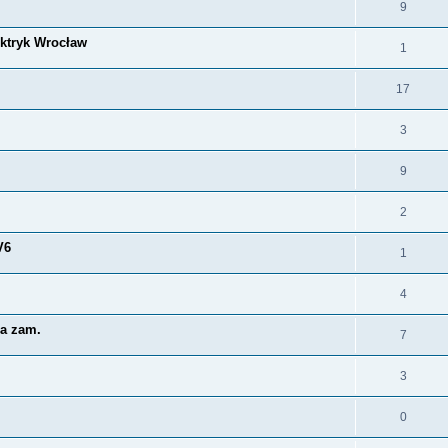
9
ektryk Wrocław
1
17
3
9
2
V6
1
4
ła zam.
7
3
0