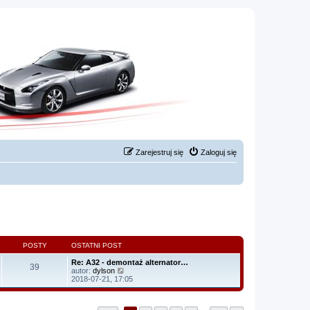
Zarejestruj się
Zaloguj się
POSTY
OSTATNI POST
Re: A32 - demontaż alternator…
39
W
autor:
dylson
y
2018-07-21, 17:05
ś
w
i