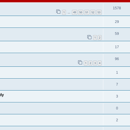
1578
1
49
50
51
52
53
…
29
59
1
2
17
96
1
2
3
4
1
7
dy
3
0
2