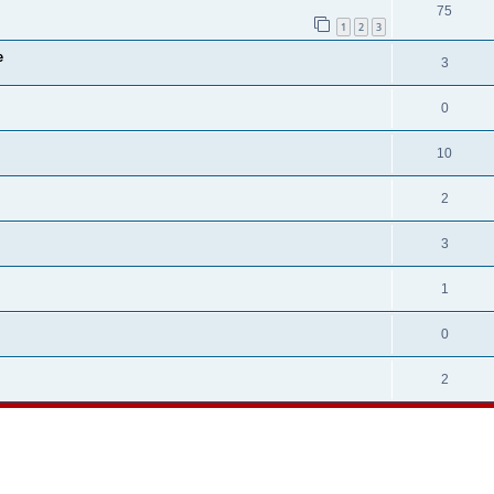
75
1
2
3
e
3
0
10
2
3
1
0
2