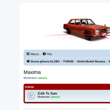
Więcej…
FAQ
Strona główna KLUBU
FORUM
Strefa Modeli Nissana
Maxima
Moderator:
janusz
FORUM
Zrób To Sam
Moderator:
janusz