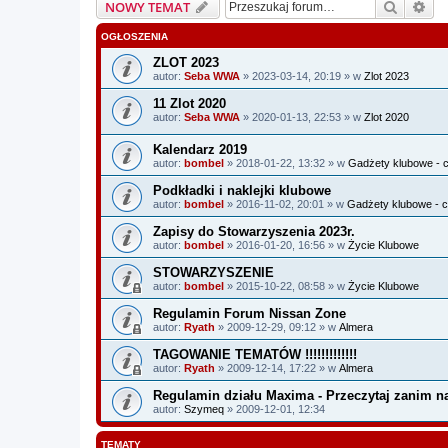
Szukaj
Wy
NOWY TEMAT
OGŁOSZENIA
ZLOT 2023
autor:
Seba WWA
» 2023-03-14, 20:19 » w
Zlot 2023
11 Zlot 2020
autor:
Seba WWA
» 2020-01-13, 22:53 » w
Zlot 2020
Kalendarz 2019
autor:
bombel
» 2018-01-22, 13:32 » w
Gadżety klubowe - c
Podkładki i naklejki klubowe
autor:
bombel
» 2016-11-02, 20:01 » w
Gadżety klubowe - c
Zapisy do Stowarzyszenia 2023r.
autor:
bombel
» 2016-01-20, 16:56 » w
Życie Klubowe
STOWARZYSZENIE
autor:
bombel
» 2015-10-22, 08:58 » w
Życie Klubowe
Regulamin Forum Nissan Zone
autor:
Ryath
» 2009-12-29, 09:12 » w
Almera
TAGOWANIE TEMATÓW !!!!!!!!!!!!!
autor:
Ryath
» 2009-12-14, 17:22 » w
Almera
Regulamin działu Maxima - Przeczytaj zanim na
autor:
Szymeq
» 2009-12-01, 12:34
TEMATY