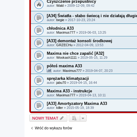
Czyszczenie przepustnicy
autor:
Wald
» 2009-12-09, 09:42
[A34] Światła - słabo świecą i nie działają długi
autor:
begie
» 2017-10-23, 23:24
chłodnica A33
autor:
Maximus777
» 2019-06-03, 13:25
[A33] demontaż konsoli środkowej
autor:
GRZECHu
» 2012-04-09, 13:53
Maxima nie chce zapalić [A32]
autor:
Wookash1111
» 2019-05-15, 11:29
półoś maxima A33
autor:
Maximus777
» 2019-04-07, 20:23
sprężarka klimatyzacji
autor:
jabu70
» 2019-04-15, 16:44
Maxima A33 - instrukcje
autor:
Maximus777
» 2019-04-13, 10:11
[A33] Amortyzatory Maxima A33
autor:
killer
» 2015-05-19, 18:39
NOWY TEMAT
Wróć do wykazu forów