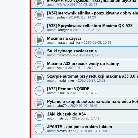
MAXIMA A33 VQ30DE - skrzynia automatyczna
autor:
M4r4s
» 2019-09-05, 22:27
[A34] sterownik silnika - poszukiwany dobry el
autor:
aisha
» 2019-07-17, 14:23
[A33] Spryskiwacz reflektora Maxima QX A33
autor:
Rentgen
» 2015-02-26, 21:35
Maxima na części
autor:
nissanmaximka
» 2020-01-05, 10:53
Stuki tylnego zawieszenia
autor:
maxima95
» 2012-08-03, 12:53
Maxima A32 przeciek wody do kabiny
autor:
Anxo
» 2020-07-24, 20:22
Szarpie automat przy redukcji maxima a33 3.0 
autor:
maxbimmer
» 2020-03-27, 13:32
[A32] Remont VQ30DE
autor:
Oskr5
» 2020-02-03, 14:02
Pytanie o czujnik położenia wału na wieńcu ko
autor:
jabu70
» 2020-01-07, 20:41
JAki kluczyk do A34
autor:
mały v8
» 2019-05-20, 17:41
JPARTS - omijać szerokim łukiem
autor:
Maximus777
» 2019-09-13, 12:59