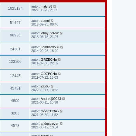
autor:
mały v8
1025124
2021-08-20, 21:09
autor:
zemoj
51447
2017-09-23, 08:46
autor:
johny_fellow
98936
2015-06-15, 21:07
autor:
Lombardo88
24301
2014-09-08, 18:20
autor:
GRZECHu
123160
2014-02-08, 22:02
autor:
GRZECHu
12445
2011-07-12, 15:03
autor:
Zibi05
45781
2022-10-17, 10:38
autor:
Andrzej00243
4800
2021-08-11, 10:38
autor:
robert12345
3203
2021-05-30, 11:52
autor:
a_destroyer
4578
2021-03-12, 13:04