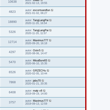
autor:
staas
10638
2021-02-13, 19:55
autor:
escortsandfun
4823
2021-01-02, 06:27
autor:
TangLangPai
18890
2020-11-20, 16:54
autor:
TangLangPai
5326
2020-11-20, 11:57
autor:
Maximus777
12714
2020-09-20, 16:18
autor:
Oskr5
4297
2020-08-06, 14:47
autor:
MisaBure83
5470
2020-06-10, 15:35
autor:
GRZECHu
6526
2020-02-05, 10:44
autor:
jabu70
7868
2020-01-21, 20:35
autor:
mały v8
6408
2019-09-19, 14:00
autor:
Maximus777
3757
2019-09-13, 12:59