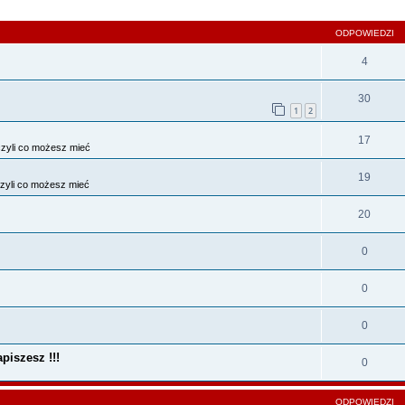
szukiwanie zaawansowane
ODPOWIEDZI
4
30
1
2
17
zyli co możesz mieć
19
zyli co możesz mieć
20
0
0
0
piszesz !!!
0
ODPOWIEDZI