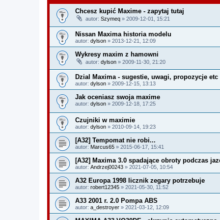
Chcesz kupić Maxime - zapytaj tutaj
autor:
Szymeq
» 2009-12-01, 15:21
Nissan Maxima historia modelu
autor:
dylson
» 2013-12-21, 12:09
Wykresy maxim z hamowni
autor:
dylson
» 2009-11-30, 21:20
Dzial Maxima - sugestie, uwagi, propozycje etc
autor:
dylson
» 2009-12-15, 13:13
Jak oceniasz swoja maxime
autor:
dylson
» 2009-12-18, 17:25
Czujniki w maximie
autor:
dylson
» 2010-09-14, 19:23
[A32] Tempomat nie robi...
autor:
Marcus65
» 2015-06-17, 15:41
[A32] Maxima 3.0 spadające obroty podczas jaz
autor:
Andrzej00243
» 2021-07-05, 10:54
A32 Europa 1998 licznik zegary potrzebuje
autor:
robert12345
» 2021-05-30, 11:52
A33 2001 r. 2.0 Pompa ABS
autor:
a_destroyer
» 2021-03-12, 12:09