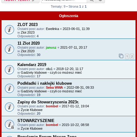
Tematy: 9 • Strona
1
z
1
Ogłoszenia
ZLOT 2023
Ostatni post autor:
Ewelinka
«
2023-06-01, 11:39
w
Zlot 2023
Odpowiedzi:
4
11 Zlot 2020
Ostatni post autor:
janusz
«
2021-07-11, 20:17
w
Zlot 2020
Odpowiedzi:
30
1
2
Kalendarz 2019
Ostatni post autor:
oliu1
«
2018-12-20, 11:17
w
Gadżety klubowe - czyli co możesz mieć
Odpowiedzi:
17
Podkładki i naklejki klubowe
Ostatni post autor:
Seba WWA
«
2022-08-31, 09:33
w
Gadżety klubowe - czyli co możesz mieć
Odpowiedzi:
19
Zapisy do Stowarzyszenia 2023r.
Ostatni post autor:
bombel
«
2017-01-12, 19:04
w
Życie Klubowe
Odpowiedzi:
20
STOWARZYSZENIE
Ostatni post autor:
bombel
«
2015-10-22, 08:58
w
Życie Klubowe
Regulamin Forum Nissan Zone