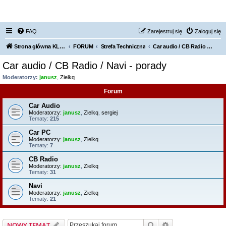
FORUM NISSAN ZONE
FAQ
Zarejestruj się
Zaloguj się
Strona główna KLUBU
FORUM
Strefa Techniczna
Car audio / CB Radio / Navi - porady
Car audio / CB Radio / Navi - porady
Moderatorzy:
janusz
,
Zielkq
Forum
Car Audio
Moderatorzy:
janusz
,
Zielkq
,
sergiej
Tematy:
215
Car PC
Moderatorzy:
janusz
,
Zielkq
Tematy:
7
CB Radio
Moderatorzy:
janusz
,
Zielkq
Tematy:
31
Navi
Moderatorzy:
janusz
,
Zielkq
Tematy:
21
Szukaj
Wyszukiwanie z
NOWY TEMAT