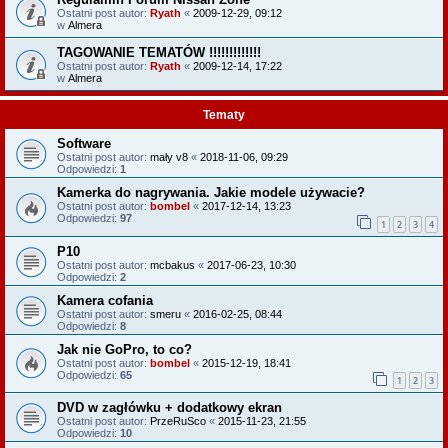
Ostatni post autor:
Ryath
«
2009-12-29, 09:12
w
Almera
TAGOWANIE TEMATÓW !!!!!!!!!!!!!
Ostatni post autor:
Ryath
«
2009-12-14, 17:22
w
Almera
Tematy
Software
Ostatni post autor:
mały v8
«
2018-11-06, 09:29
Odpowiedzi:
1
Kamerka do nagrywania. Jakie modele używacie?
Ostatni post autor:
bombel
«
2017-12-14, 13:23
Odpowiedzi:
97
1
2
3
4
P10
Ostatni post autor:
mcbakus
«
2017-06-23, 10:30
Odpowiedzi:
2
Kamera cofania
Ostatni post autor:
smeru
«
2016-02-25, 08:44
Odpowiedzi:
8
Jak nie GoPro, to co?
Ostatni post autor:
bombel
«
2015-12-19, 18:41
Odpowiedzi:
65
1
2
3
DVD w zagłówku + dodatkowy ekran
Ostatni post autor:
PrzeRuSco
«
2015-11-23, 21:55
Odpowiedzi:
10