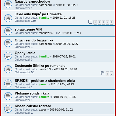
Najazdy samochodow
Ostatni post autor:
barszczu1
«
2019-11-20, 11:21
Odpowiedzi:
1
Jakie auto kupić po Primerze
Ostatni post autor:
bandito
«
2019-11-01, 16:23
Odpowiedzi:
130
1
2
3
4
5
sprawdzenie VIN
Ostatni post autor:
mariusz1970
«
2019-09-11, 10:44
Organizer do bagażnika
Ostatni post autor:
barszczu1
«
2019-09-06, 12:27
Odpowiedzi:
1
Opony letnie
Ostatni post autor:
bandito
«
2019-07-15, 20:01
Odpowiedzi:
3
Docieranie Silnika po remoncie
Ostatni post autor:
Jarek799
«
2019-04-23, 10:10
Odpowiedzi:
58
1
2
SR20DE - problem z ciśnieniem oleju
Ostatni post autor:
janusz
«
2018-11-27, 20:49
Odpowiedzi:
1
Płukanie sondy i kata
Ostatni post autor:
bandito
«
2018-10-19, 21:55
Odpowiedzi:
1
nissan cabstar rozrzad
Ostatni post autor:
szpec
«
2018-10-02, 21:02
Odpowiedzi:
1