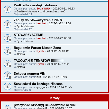
Podkładki i naklejki klubowe
Ostatni post autor:
Seba WWA
«
2022-08-31, 09:33
w
Gadżety klubowe - czyli co możesz mieć
Odpowiedzi:
19
Zapisy do Stowarzyszenia 2023r.
Ostatni post autor:
bombel
«
2017-01-12, 19:04
w
Życie Klubowe
Odpowiedzi:
20
STOWARZYSZENIE
Ostatni post autor:
bombel
«
2015-10-22, 08:58
w
Życie Klubowe
Regulamin Forum Nissan Zone
Ostatni post autor:
Ryath
«
2009-12-29, 09:12
w
Almera
TAGOWANIE TEMATÓW !!!!!!!!!!!!!
Ostatni post autor:
Ryath
«
2009-12-14, 17:22
w
Almera
Dekoder numeru VIN
Ostatni post autor:
jarkk
«
2009-12-02, 15:50
Serwisówki do każdego Nissana
Ostatni post autor:
garygary
«
2014-07-14, 23:25
Odpowiedzi:
3
Tematy
[Wszystkie Nissany] Dekodowanie nr VIN
Ostatni post autor:
Magda11
«
2021-08-15, 18:07