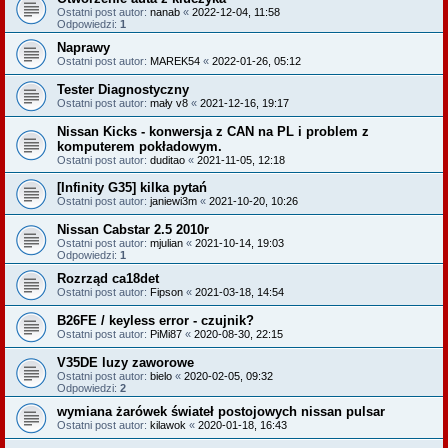
Ostatni post autor:
nanab
«
2022-12-04, 11:58
Odpowiedzi:
1
Naprawy
Ostatni post autor:
MAREK54
«
2022-01-26, 05:12
Tester Diagnostyczny
Ostatni post autor:
mały v8
«
2021-12-16, 19:17
Nissan Kicks - konwersja z CAN na PL i problem z
komputerem pokładowym.
Ostatni post autor:
duditao
«
2021-11-05, 12:18
[Infinity G35] kilka pytań
Ostatni post autor:
janiewi3m
«
2021-10-20, 10:26
Nissan Cabstar 2.5 2010r
Ostatni post autor:
mjulian
«
2021-10-14, 19:03
Odpowiedzi:
1
Rozrząd ca18det
Ostatni post autor:
Fipson
«
2021-03-18, 14:54
B26FE / keyless error - czujnik?
Ostatni post autor:
PiMi87
«
2020-08-30, 22:15
V35DE luzy zaworowe
Ostatni post autor:
bielo
«
2020-02-05, 09:32
Odpowiedzi:
2
wymiana żarówek świateł postojowych nissan pulsar
Ostatni post autor:
kilawok
«
2020-01-18, 16:43