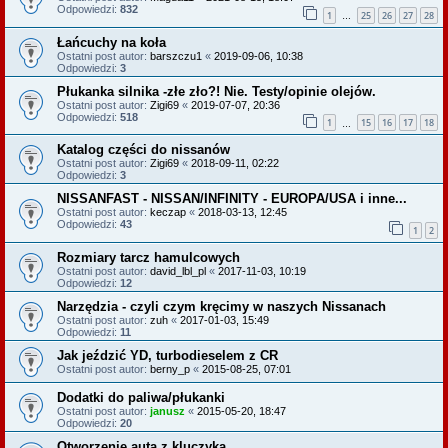
Odpowiedzi:
832
1
25
26
27
28
…
Łańcuchy na koła
Ostatni post autor:
barszczu1
«
2019-09-06, 10:38
Odpowiedzi:
3
Płukanka silnika -złe zło?! Nie. Testy/opinie olejów.
Ostatni post autor:
Zigi69
«
2019-07-07, 20:36
Odpowiedzi:
518
1
15
16
17
18
…
Katalog części do nissanów
Ostatni post autor:
Zigi69
«
2018-09-11, 02:22
Odpowiedzi:
3
NISSANFAST - NISSAN/INFINITY - EUROPA/USA i inne...
Ostatni post autor:
keczap
«
2018-03-13, 12:45
Odpowiedzi:
43
1
2
Rozmiary tarcz hamulcowych
Ostatni post autor:
david_lbl_pl
«
2017-11-03, 10:19
Odpowiedzi:
12
Narzędzia - czyli czym kręcimy w naszych Nissanach
Ostatni post autor:
zuh
«
2017-01-03, 15:49
Odpowiedzi:
11
Jak jeździć YD, turbodieselem z CR
Ostatni post autor:
berny_p
«
2015-08-25, 07:01
Dodatki do paliwa/płukanki
Ostatni post autor:
janusz
«
2015-05-20, 18:47
Odpowiedzi:
20
Otworzenie auta z kluczyka