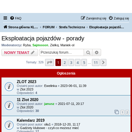
FORUM NISSAN ZONE
FAQ
Zarejestruj się
Zaloguj się
Strona główna KLUBU
FORUM
Strefa Techniczna
Eksploatacja pojazdów - porady
Eksploatacja pojazdów - porady
Moderatorzy:
Ryba
,
Sajmooon
,
Zielkq
,
Maniek-ol
Szukaj
Wyszukiwanie z
NOWY TEMAT
Strona
1
z
11
1
2
3
4
5
11
Następna
Tematy: 326
…
Ogłoszenia
ZLOT 2023
Ostatni post autor:
Ewelinka
«
2023-06-01, 11:39
w
Zlot 2023
Odpowiedzi:
4
11 Zlot 2020
Ostatni post autor:
janusz
«
2021-07-11, 20:17
w
Zlot 2020
Odpowiedzi:
30
1
2
Kalendarz 2019
Ostatni post autor:
oliu1
«
2018-12-20, 11:17
w
Gadżety klubowe - czyli co możesz mieć
Odpowiedzi:
17