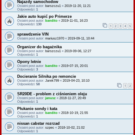
Najazdy samochodow
Ostatni post autor:
barszczu1
«
2019-11-20, 11:21
Odpowiedzi:
1
Jakie auto kupić po Primerze
Ostatni post autor:
bandito
«
2019-11-01, 16:23
Odpowiedzi:
130
1
2
3
4
5
sprawdzenie VIN
Ostatni post autor:
mariusz1970
«
2019-09-11, 10:44
Organizer do bagażnika
Ostatni post autor:
barszczu1
«
2019-09-06, 12:27
Odpowiedzi:
1
Opony letnie
Ostatni post autor:
bandito
«
2019-07-15, 20:01
Odpowiedzi:
3
Docieranie Silnika po remoncie
Ostatni post autor:
Jarek799
«
2019-04-23, 10:10
Odpowiedzi:
58
1
2
SR20DE - problem z ciśnieniem oleju
Ostatni post autor:
janusz
«
2018-11-27, 20:49
Odpowiedzi:
1
Płukanie sondy i kata
Ostatni post autor:
bandito
«
2018-10-19, 21:55
Odpowiedzi:
1
nissan cabstar rozrzad
Ostatni post autor:
szpec
«
2018-10-02, 21:02
Odpowiedzi:
1