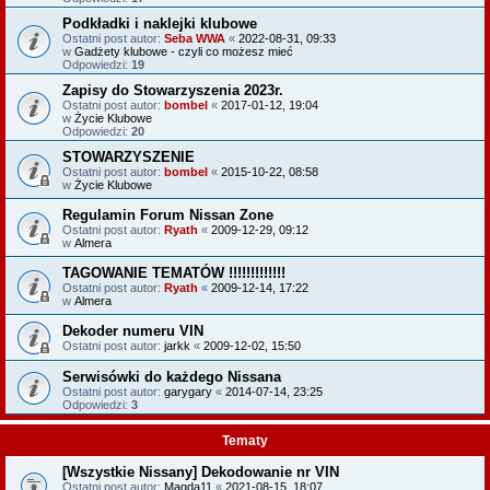
Podkładki i naklejki klubowe
Ostatni post autor:
Seba WWA
«
2022-08-31, 09:33
w
Gadżety klubowe - czyli co możesz mieć
Odpowiedzi:
19
Zapisy do Stowarzyszenia 2023r.
Ostatni post autor:
bombel
«
2017-01-12, 19:04
w
Życie Klubowe
Odpowiedzi:
20
STOWARZYSZENIE
Ostatni post autor:
bombel
«
2015-10-22, 08:58
w
Życie Klubowe
Regulamin Forum Nissan Zone
Ostatni post autor:
Ryath
«
2009-12-29, 09:12
w
Almera
TAGOWANIE TEMATÓW !!!!!!!!!!!!!
Ostatni post autor:
Ryath
«
2009-12-14, 17:22
w
Almera
Dekoder numeru VIN
Ostatni post autor:
jarkk
«
2009-12-02, 15:50
Serwisówki do każdego Nissana
Ostatni post autor:
garygary
«
2014-07-14, 23:25
Odpowiedzi:
3
Tematy
[Wszystkie Nissany] Dekodowanie nr VIN
Ostatni post autor:
Magda11
«
2021-08-15, 18:07