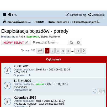
FORUM NISSAN ZONE
FAQ
Zarejestruj się
Zaloguj się
Strona główna KLUBU
FORUM
Strefa Techniczna
Eksploatacja pojazdów - porady
Eksploatacja pojazdów - porady
Moderatorzy:
Ryba
,
Sajmooon
,
Zielkq
,
Maniek-ol
Szukaj
Wyszukiwanie z
NOWY TEMAT
Strona
1
z
11
1
2
3
4
5
11
Następna
Tematy: 326
…
Ogłoszenia
ZLOT 2023
Ostatni post autor:
Ewelinka
«
2023-06-01, 11:39
w
Zlot 2023
Odpowiedzi:
4
11 Zlot 2020
Ostatni post autor:
janusz
«
2021-07-11, 20:17
w
Zlot 2020
Odpowiedzi:
30
1
2
Kalendarz 2019
Ostatni post autor:
oliu1
«
2018-12-20, 11:17
w
Gadżety klubowe - czyli co możesz mieć
Odpowiedzi:
17