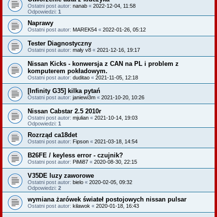
Ostatni post autor:
nanab
«
2022-12-04, 11:58
Odpowiedzi:
1
Naprawy
Ostatni post autor:
MAREK54
«
2022-01-26, 05:12
Tester Diagnostyczny
Ostatni post autor:
mały v8
«
2021-12-16, 19:17
Nissan Kicks - konwersja z CAN na PL i problem z
komputerem pokładowym.
Ostatni post autor:
duditao
«
2021-11-05, 12:18
[Infinity G35] kilka pytań
Ostatni post autor:
janiewi3m
«
2021-10-20, 10:26
Nissan Cabstar 2.5 2010r
Ostatni post autor:
mjulian
«
2021-10-14, 19:03
Odpowiedzi:
1
Rozrząd ca18det
Ostatni post autor:
Fipson
«
2021-03-18, 14:54
B26FE / keyless error - czujnik?
Ostatni post autor:
PiMi87
«
2020-08-30, 22:15
V35DE luzy zaworowe
Ostatni post autor:
bielo
«
2020-02-05, 09:32
Odpowiedzi:
2
wymiana żarówek świateł postojowych nissan pulsar
Ostatni post autor:
kilawok
«
2020-01-18, 16:43