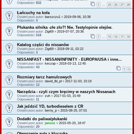
Odpowiedzi:
832
1
25
26
27
28
…
Łańcuchy na koła
Ostatni post autor:
barszczu1
«
2019-09-06, 10:38
Odpowiedzi:
3
Płukanka silnika -złe zło?! Nie. Testy/opinie olejów.
Ostatni post autor:
Zigi69
«
2019-07-07, 20:36
Odpowiedzi:
518
1
15
16
17
18
…
Katalog części do nissanów
Ostatni post autor:
Zigi69
«
2018-09-11, 02:22
Odpowiedzi:
3
NISSANFAST - NISSAN/INFINITY - EUROPA/USA i inne...
Ostatni post autor:
keczap
«
2018-03-13, 12:45
Odpowiedzi:
43
1
2
Rozmiary tarcz hamulcowych
Ostatni post autor:
david_lbl_pl
«
2017-11-03, 10:19
Odpowiedzi:
12
Narzędzia - czyli czym kręcimy w naszych Nissanach
Ostatni post autor:
zuh
«
2017-01-03, 15:49
Odpowiedzi:
11
Jak jeździć YD, turbodieselem z CR
Ostatni post autor:
berny_p
«
2015-08-25, 07:01
Dodatki do paliwa/płukanki
Ostatni post autor:
janusz
«
2015-05-20, 18:47
Odpowiedzi:
20
Otworzenie auta z kluczyka