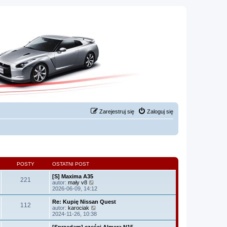
Zarejestruj się
Zaloguj się
POSTY
OSTATNI POST
[S] Maxima A35
221
W
autor:
mały v8
y
2026-06-09, 14:12
ś
w
Re: Kupię Nissan Quest
112
i
W
autor:
karociak
e
y
2024-11-26, 10:38
t
ś
l
w