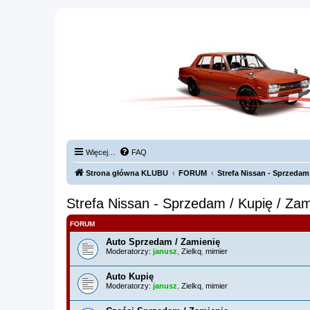
Więcej…
FAQ
Strona główna KLUBU
FORUM
Strefa Nissan - Sprzedam 
Strefa Nissan - Sprzedam / Kupię / Zam
FORUM
Auto Sprzedam / Zamienię
Moderatorzy:
janusz
,
Zielkq
,
mimier
Auto Kupię
Moderatorzy:
janusz
,
Zielkq
,
mimier