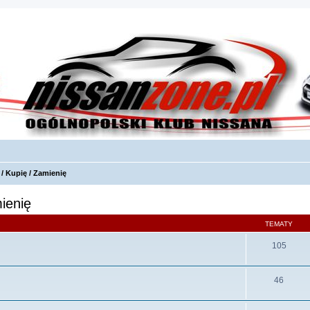
/ Kupię / Zamienię
ienię
TEMATY
105
46