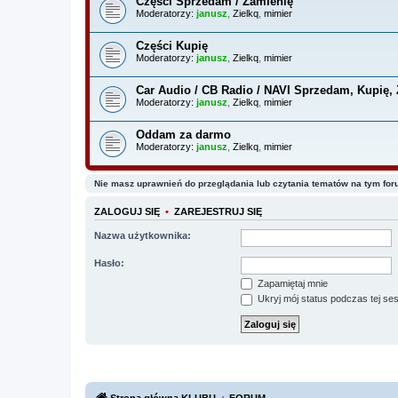
Części Sprzedam / Zamienię
Moderatorzy:
janusz
,
Zielkq
,
mimier
Części Kupię
Moderatorzy:
janusz
,
Zielkq
,
mimier
Car Audio / CB Radio / NAVI Sprzedam, Kupię,
Moderatorzy:
janusz
,
Zielkq
,
mimier
Oddam za darmo
Moderatorzy:
janusz
,
Zielkq
,
mimier
Nie masz uprawnień do przeglądania lub czytania tematów na tym for
ZALOGUJ SIĘ
•
ZAREJESTRUJ SIĘ
Nazwa użytkownika:
Hasło:
Zapamiętaj mnie
Ukryj mój status podczas tej ses
Strona główna KLUBU
FORUM