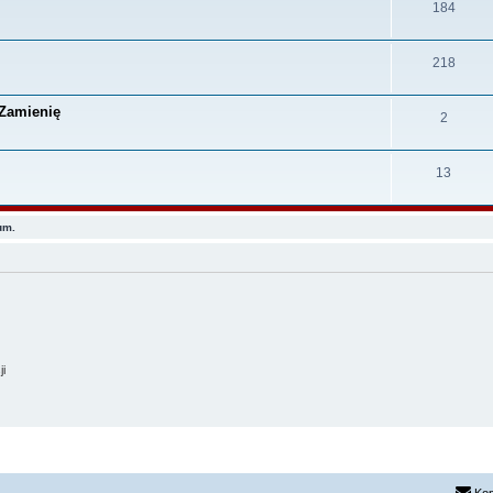
184
218
 Zamienię
2
13
um.
ji
Kon