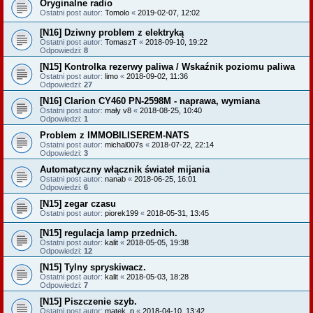
Oryginalne radio
Ostatni post autor:
Tomolo
«
2019-02-07, 12:02
[N16] Dziwny problem z elektryką
Ostatni post autor:
TomaszT
«
2018-09-10, 19:22
Odpowiedzi:
8
[N15] Kontrolka rezerwy paliwa / Wskaźnik poziomu paliwa
Ostatni post autor:
limo
«
2018-09-02, 11:36
Odpowiedzi:
27
[N16] Clarion CY460 PN-2598M - naprawa, wymiana
Ostatni post autor:
mały v8
«
2018-08-25, 10:40
Odpowiedzi:
1
Problem z IMMOBILISEREM-NATS
Ostatni post autor:
michal007s
«
2018-07-22, 22:14
Odpowiedzi:
3
Automatyczny włącznik świateł mijania
Ostatni post autor:
nanab
«
2018-06-25, 16:01
Odpowiedzi:
6
[N15] zegar czasu
Ostatni post autor:
piorek199
«
2018-05-31, 13:45
[N15] regulacja lamp przednich.
Ostatni post autor:
kalit
«
2018-05-05, 19:38
Odpowiedzi:
12
[N15] Tylny spryskiwacz.
Ostatni post autor:
kalit
«
2018-05-03, 18:28
Odpowiedzi:
7
[N15] Piszczenie szyb.
Ostatni post autor:
matek_p
«
2018-04-10, 13:42