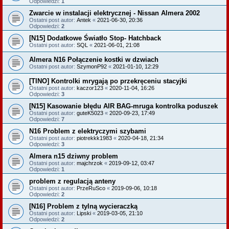
Odpowiedzi:
1
Zwarcie w instalacji elektrycznej - Nissan Almera 2002
Ostatni post autor:
Antek
«
2021-06-30, 20:36
Odpowiedzi:
2
[N15] Dodatkowe Światło Stop- Hatchback
Ostatni post autor:
SQL
«
2021-06-01, 21:08
Almera N16 Połączenie kostki w dzwiach
Ostatni post autor:
SzymonP92
«
2021-01-10, 12:29
[TINO] Kontrolki mrygają po przekręceniu stacyjki
Ostatni post autor:
kaczor123
«
2020-11-04, 16:26
Odpowiedzi:
3
[N15] Kasowanie błędu AIR BAG-mruga kontrolka poduszek
Ostatni post autor:
guteK5023
«
2020-09-23, 17:49
Odpowiedzi:
7
N16 Problem z elektryczymi szybami
Ostatni post autor:
piotrekkk1983
«
2020-04-18, 21:34
Odpowiedzi:
3
Almera n15 dziwny problem
Ostatni post autor:
majchrzok
«
2019-09-12, 03:47
Odpowiedzi:
1
problem z regulacją anteny
Ostatni post autor:
PrzeRuSco
«
2019-09-06, 10:18
Odpowiedzi:
2
[N16] Problem z tylną wycieraczką
Ostatni post autor:
Lipski
«
2019-03-05, 21:10
Odpowiedzi:
2