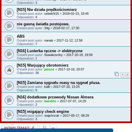
Odpowiedzi:
3
[N15] Nie działa prędkościomierz
Ostatni post autor:
sebekN15
«
2018-02-23, 19:45
Odpowiedzi:
4
nie gasną światła postojowe.
Ostatni post autor:
34g
«
2018-02-17, 17:30
ABS
Ostatni post autor:
nanab
«
2017-11-12, 12:58
Odpowiedzi:
7
[N16] Lusterka ręczne -> elektryczne
Ostatni post autor:
Suwakovsky
«
2017-10-19, 19:59
Odpowiedzi:
1
[N15] Warjujący obrotomierz
Ostatni post autor:
janusz
«
2017-10-16, 20:07
Odpowiedzi:
36
1
2
[N15] Zamiana sygnału masy na sygnał plusa.
Ostatni post autor:
kalit
«
2017-07-20, 13:24
Odpowiedzi:
6
[N16] dodatkowe przewody Nissan Almera
Ostatni post autor:
bandito
«
2017-07-07, 14:29
Odpowiedzi:
2
[N15] migający check engine
Ostatni post autor:
majchrzok
«
2017-05-17, 08:29
Odpowiedzi:
3
NOWY TEMAT