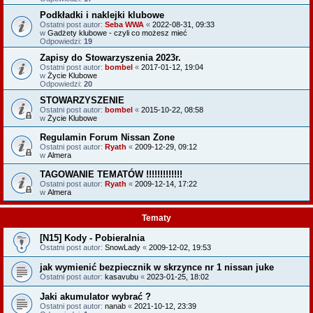
Podkładki i naklejki klubowe
Ostatni post autor:
Seba WWA
«
2022-08-31, 09:33
w
Gadżety klubowe - czyli co możesz mieć
Odpowiedzi:
19
Zapisy do Stowarzyszenia 2023r.
Ostatni post autor:
bombel
«
2017-01-12, 19:04
w
Życie Klubowe
Odpowiedzi:
20
STOWARZYSZENIE
Ostatni post autor:
bombel
«
2015-10-22, 08:58
w
Życie Klubowe
Regulamin Forum Nissan Zone
Ostatni post autor:
Ryath
«
2009-12-29, 09:12
w
Almera
TAGOWANIE TEMATÓW !!!!!!!!!!!!!
Ostatni post autor:
Ryath
«
2009-12-14, 17:22
w
Almera
Tematy
[N15] Kody - Pobieralnia
Ostatni post autor:
SnowLady
«
2009-12-02, 19:53
jak wymienić bezpiecznik w skrzynce nr 1 nissan juke
Ostatni post autor:
kasavubu
«
2023-01-25, 18:02
Jaki akumulator wybrać ?
Ostatni post autor:
nanab
«
2021-10-12, 23:39