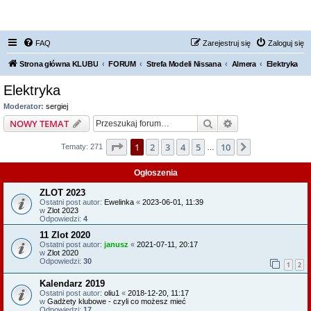
FORUM NISSAN ZONE
FAQ
Zarejestruj się
Zaloguj się
Strona główna KLUBU
FORUM
Strefa Modeli Nissana
Almera
Elektryka
Elektryka
Moderator:
sergiej
Szukaj
Wyszukiwanie z
NOWY TEMAT
Strona
1
z
10
1
2
3
4
5
10
Następna
Tematy: 271
…
Ogłoszenia
ZLOT 2023
Ostatni post autor:
Ewelinka
«
2023-06-01, 11:39
w
Zlot 2023
Odpowiedzi:
4
11 Zlot 2020
Ostatni post autor:
janusz
«
2021-07-11, 20:17
w
Zlot 2020
Odpowiedzi:
30
1
2
Kalendarz 2019
Ostatni post autor:
oliu1
«
2018-12-20, 11:17
w
Gadżety klubowe - czyli co możesz mieć
Odpowiedzi:
17