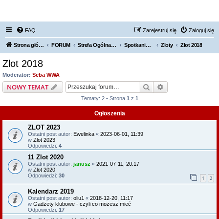
FORUM NISSAN ZONE
FAQ
Zarejestruj się
Zaloguj się
Strona główna KLUBU
FORUM
Strefa Ogólna Forum Nissan Zone
Spotkania / Grupy Regionalne
Zloty
Zlot 2018
Zlot 2018
Moderator:
Seba WWA
Szukaj
Wyszukiwanie z
NOWY TEMAT
Tematy: 2 • Strona
1
z
1
Ogłoszenia
ZLOT 2023
Ostatni post autor:
Ewelinka
«
2023-06-01, 11:39
w
Zlot 2023
Odpowiedzi:
4
11 Zlot 2020
Ostatni post autor:
janusz
«
2021-07-11, 20:17
w
Zlot 2020
Odpowiedzi:
30
1
2
Kalendarz 2019
Ostatni post autor:
oliu1
«
2018-12-20, 11:17
w
Gadżety klubowe - czyli co możesz mieć
Odpowiedzi:
17