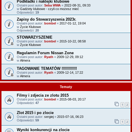
Podkładki i naklejki klubowe
Ostatni post autor:
Seba WWA
«
2022-08-31, 09:33
w
Gadżety klubowe - czyli co możesz mieć
Odpowiedzi:
19
Zapisy do Stowarzyszenia 2023r.
Ostatni post autor:
bombel
«
2017-01-12, 19:04
w
Życie Klubowe
Odpowiedzi:
20
STOWARZYSZENIE
Ostatni post autor:
bombel
«
2015-10-22, 08:58
w
Życie Klubowe
Regulamin Forum Nissan Zone
Ostatni post autor:
Ryath
«
2009-12-29, 09:12
w
Almera
TAGOWANIE TEMATÓW !!!!!!!!!!!!!
Ostatni post autor:
Ryath
«
2009-12-14, 17:22
w
Almera
Tematy
Filmy i zdjecia ze zlotu 2015
Ostatni post autor:
bombel
«
2015-08-03, 20:17
Odpowiedzi:
47
1
2
Zlot 2015 i po zlocie
Ostatni post autor:
sergiej
«
2015-07-16, 06:23
Odpowiedzi:
59
1
2
Wyniki konkurencji na zlocie