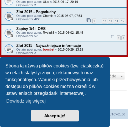
Ostatni post autor:
Ulus
«
2015-06-17, 20:19
Odpowiedzi:
2
Zlot 2015 - Pogaduchy
Ostatni post autor:
Chemik
«
2015-06-07, 07:51
Odpowiedzi:
422
1
12
13
14
15
…
Zapisy 1/4 i OES
Ostatni post autor:
Rysiu83
«
2015-06-02, 15:45
Odpowiedzi:
57
1
2
Zlot 2015 - Najważniejsze informacje
Ostatni post autor:
bombel
«
2015-05-29, 13:19
Odpowiedzi:
2
NOWY TEMAT
Strona ta używa plików cookies (tzw. ciasteczka)
Tematy: 6 • Strona
1
z
1
w celach statystycznych, reklamowych oraz
Przejdź do
funkcjonalnych. Warunki przechowywania lub
dostępu do plików cookies można określić w
TWOJE UPRAWNIENIA NA TYM FORUM
ustawieniach przeglądarki internetowej.
Nie możesz
tworzyć nowych tematów
Nie możesz
odpowiadać w tematach
Dowiedz się więcej
Nie możesz
zmieniać swoich postów
Nie możesz
usuwać swoich postów
Strona główna KLUBU
FORUM
Strefa czasowa
UTC+01:00
Akceptuję!
Technologię dostarcza
phpBB
® Forum Software © phpBB Limited
Polski pakiet językowy dostarcza
phpBB.pl