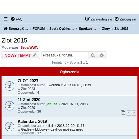
FORUM NISSAN ZONE
FAQ
Zarejestruj się
Zaloguj się
Strona główna KLUBU
FORUM
Strefa Ogólna Forum Nissan Zone
Spotkania / Grupy Regionalne
Zloty
Zlot 2015
Zlot 2015
Moderator:
Seba WWA
Szukaj
Wyszukiwanie z
NOWY TEMAT
Tematy: 6 • Strona
1
z
1
Ogłoszenia
ZLOT 2023
Ostatni post autor:
Ewelinka
«
2023-06-01, 11:39
w
Zlot 2023
Odpowiedzi:
4
11 Zlot 2020
Ostatni post autor:
janusz
«
2021-07-11, 20:17
w
Zlot 2020
Odpowiedzi:
30
1
2
Kalendarz 2019
Ostatni post autor:
oliu1
«
2018-12-20, 11:17
w
Gadżety klubowe - czyli co możesz mieć
Odpowiedzi:
17