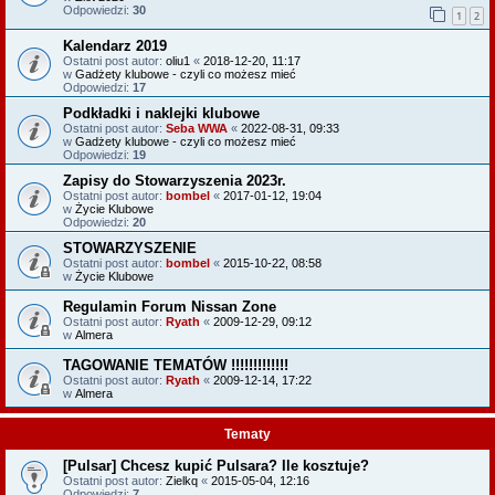
Odpowiedzi:
30
1
2
Kalendarz 2019
Ostatni post autor:
oliu1
«
2018-12-20, 11:17
w
Gadżety klubowe - czyli co możesz mieć
Odpowiedzi:
17
Podkładki i naklejki klubowe
Ostatni post autor:
Seba WWA
«
2022-08-31, 09:33
w
Gadżety klubowe - czyli co możesz mieć
Odpowiedzi:
19
Zapisy do Stowarzyszenia 2023r.
Ostatni post autor:
bombel
«
2017-01-12, 19:04
w
Życie Klubowe
Odpowiedzi:
20
STOWARZYSZENIE
Ostatni post autor:
bombel
«
2015-10-22, 08:58
w
Życie Klubowe
Regulamin Forum Nissan Zone
Ostatni post autor:
Ryath
«
2009-12-29, 09:12
w
Almera
TAGOWANIE TEMATÓW !!!!!!!!!!!!!
Ostatni post autor:
Ryath
«
2009-12-14, 17:22
w
Almera
Tematy
[Pulsar] Chcesz kupić Pulsara? Ile kosztuje?
Ostatni post autor:
Zielkq
«
2015-05-04, 12:16
Odpowiedzi:
7