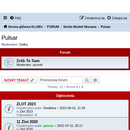
FORUM NISSAN ZONE
FAQ
Zarejestruj się
Zaloguj się
Strona główna KLUBU
FORUM
Strefa Modeli Nissana
Pulsar
Pulsar
Moderator:
Zielkq
Forum
Zrób To Sam
Moderator:
azorek
Szukaj
Wyszukiwanie z
NOWY TEMAT
Tematy: 12 • Strona
1
z
1
Ogłoszenia
ZLOT 2023
Ostatni post autor:
Ewelinka
«
2023-06-01, 11:39
w
Zlot 2023
Odpowiedzi:
4
11 Zlot 2020
Ostatni post autor:
janusz
«
2021-07-11, 20:17
w
Zlot 2020