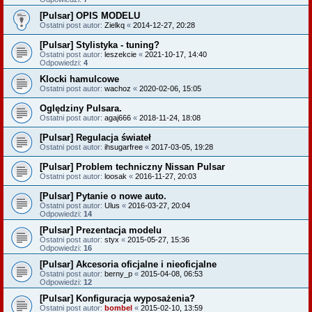
[Pulsar] OPIS MODELU
Ostatni post autor:
Zielkq
«
2014-12-27, 20:28
[Pulsar] Stylistyka - tuning?
Ostatni post autor:
leszekcie
«
2021-10-17, 14:40
Odpowiedzi:
4
Klocki hamulcowe
Ostatni post autor:
wachoz
«
2020-02-06, 15:05
Oględziny Pulsara.
Ostatni post autor:
agaj666
«
2018-11-24, 18:08
[Pulsar] Regulacja świateł
Ostatni post autor:
ihsugarfree
«
2017-03-05, 19:28
[Pulsar] Problem techniczny Nissan Pulsar
Ostatni post autor:
loosak
«
2016-11-27, 20:03
[Pulsar] Pytanie o nowe auto.
Ostatni post autor:
Ulus
«
2016-03-27, 20:04
Odpowiedzi:
14
[Pulsar] Prezentacja modelu
Ostatni post autor:
styx
«
2015-05-27, 15:36
Odpowiedzi:
16
[Pulsar] Akcesoria oficjalne i nieoficjalne
Ostatni post autor:
berny_p
«
2015-04-08, 06:53
Odpowiedzi:
12
[Pulsar] Konfiguracja wyposażenia?
Ostatni post autor:
bombel
«
2015-02-10, 13:59