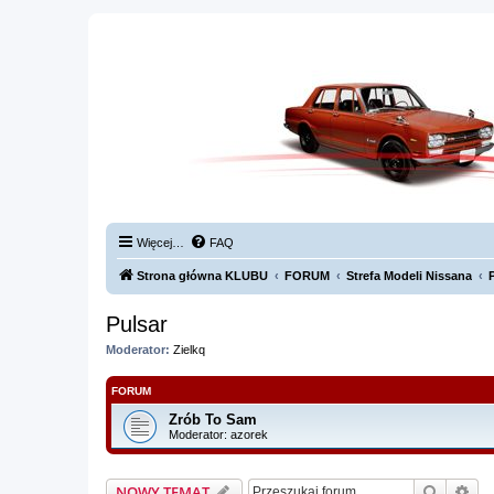
Więcej…
FAQ
Strona główna KLUBU
FORUM
Strefa Modeli Nissana
Pulsar
Moderator:
Zielkq
FORUM
Zrób To Sam
Moderator:
azorek
Szukaj
Wy
NOWY TEMAT