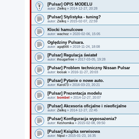
[Pulsar] OPIS MODELU
autor:
Zielkq
» 2014-12-27, 20:28
[Pulsar] Stylistyka - tuning?
autor:
Zielkq
» 2015-02-07, 22:59
Klocki hamulcowe
autor:
wachoz
» 2020-02-06, 15:05
Oględziny Pulsara.
autor:
agaj666
» 2018-11-24, 18:08
[Pulsar] Regulacja świateł
autor:
ihsugarfree
» 2017-03-05, 19:28
[Pulsar] Problem techniczny Nissan Pulsar
autor:
loosak
» 2016-11-27, 20:03
[Pulsar] Pytanie o nowe auto.
autor:
Karol73
» 2016-03-23, 20:21
[Pulsar] Prezentacja modelu
autor:
bombel
» 2014-12-27, 20:07
[Pulsar] Akcesoria oficjalne i nieoficjalne
autor:
Zielkq
» 2014-12-27, 22:45
[Pulsar] Konfiguracja wyposażenia?
autor:
Keshomika
» 2015-02-08, 09:50
[Pulsar] Książka serwisowa
autor:
Nipul
» 2015-01-23, 16:35