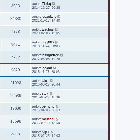
autor:
Zielkq
8913
2014-12-27, 20:28
autor:
leszekcie
34380
2021-10-17, 14:40
autor:
wachoz
7828
2020-02-06, 15:05
autor:
agaj666
8471
2018-11-24, 18:08
autor:
ihsugarfree
7772
2017-03-05, 19:28
autor:
loosak
9829
2016-11-27, 20:03
autor:
Ulus
21923
2016-03-27, 20:04
autor:
styx
26589
2015-05-27, 15:36
autor:
berny_p
19688
2015-04-08, 06:53
autor:
bombel
13698
2015-02-10, 13:59
autor:
Nipul
8898
2015-01-25, 12:03