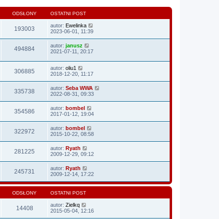
ODSŁONY
OSTATNI POST
autor:
Ewelinka
193003
2023-06-01, 11:39
autor:
janusz
494884
2021-07-11, 20:17
autor:
oliu1
306885
2018-12-20, 11:17
autor:
Seba WWA
335738
2022-08-31, 09:33
autor:
bombel
354586
2017-01-12, 19:04
autor:
bombel
322972
2015-10-22, 08:58
autor:
Ryath
281225
2009-12-29, 09:12
autor:
Ryath
245731
2009-12-14, 17:22
ODSŁONY
OSTATNI POST
autor:
Zielkq
14408
2015-05-04, 12:16