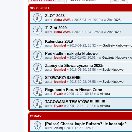
OGŁOSZENIA
ZLOT 2023
autor:
Seba WWA
» 2023-03-14, 20:19 » w
Zlot 2023
11 Zlot 2020
autor:
Seba WWA
» 2020-01-13, 22:53 » w
Zlot 2020
Kalendarz 2019
autor:
bombel
» 2018-01-22, 13:32 » w
Gadżety klubowe - c
Podkładki i naklejki klubowe
autor:
bombel
» 2016-11-02, 20:01 » w
Gadżety klubowe - c
Zapisy do Stowarzyszenia 2023r.
autor:
bombel
» 2016-01-20, 16:56 » w
Życie Klubowe
STOWARZYSZENIE
autor:
bombel
» 2015-10-22, 08:58 » w
Życie Klubowe
Regulamin Forum Nissan Zone
autor:
Ryath
» 2009-12-29, 09:12 » w
Almera
TAGOWANIE TEMATÓW !!!!!!!!!!!!!
autor:
Ryath
» 2009-12-14, 17:22 » w
Almera
TEMATY
[Pulsar] Chcesz kupić Pulsara? Ile kosztuje?
autor:
Zielkq
» 2014-12-27, 20:50