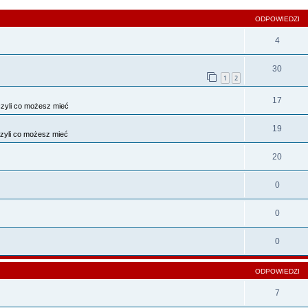
ODPOWIEDZI
4
30
1
2
17
zyli co możesz mieć
19
zyli co możesz mieć
20
0
0
0
ODPOWIEDZI
7