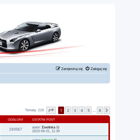
Zarejestruj się
Zaloguj się
Strona
1
z
8
1
2
3
4
5
8
Następna
Tematy: 218
…
ODSŁONY
OSTATNI POST
autor:
Ewelinka
193567
2023-06-01, 11:39
autor:
janusz