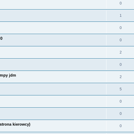
0
1
0
.0
0
2
0
lampy jdm
2
5
0
0
strona kierowcy)
0