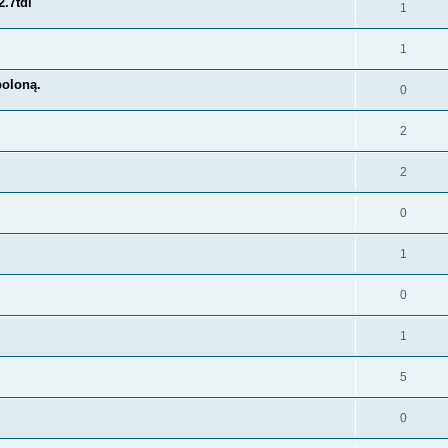
.7tdi
1
1
poloną.
0
2
2
0
1
0
1
5
0