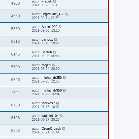
autor:
kredek
4908
2021-09-23, 11:42
autor:
BrgihtBlue_426
4550
2021-09-11, 21:50
autor:
Ancin1992
5560
2021-09-06, 13:10
autor:
bartoox
6213
2021-08-16, 10:21
autor:
BeNeK
8145
2021-08-06, 05:48
autor:
Majzel
5799
2021-07-24, 20:30
autor:
michal_dr350
6726
2021-07-23, 12:55
autor:
michal_dr350
7444
2021-07-22, 16:04
autor:
Markos7
6730
2021-07-16, 10:01
autor:
wojtek9104
6196
2021-06-27, 20:23
autor:
CromCruach
6223
2021-06-21, 11:44