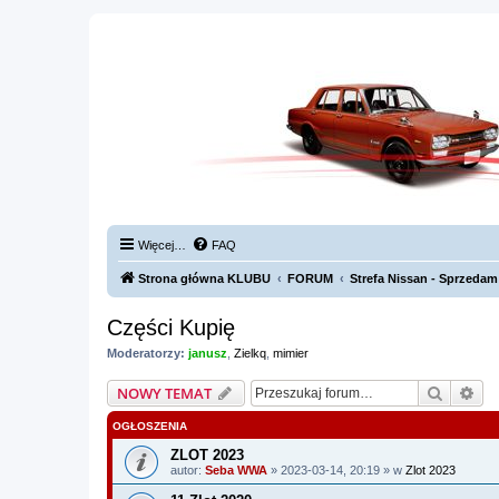
Więcej…
FAQ
Strona główna KLUBU
FORUM
Strefa Nissan - Sprzedam 
Części Kupię
Moderatorzy:
janusz
,
Zielkq
,
mimier
Szukaj
Wy
NOWY TEMAT
OGŁOSZENIA
ZLOT 2023
autor:
Seba WWA
» 2023-03-14, 20:19 » w
Zlot 2023