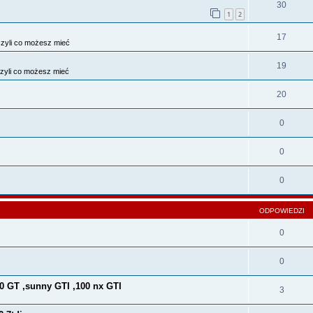
30
1
2
17
zyli co możesz mieć
19
zyli co możesz mieć
20
0
0
0
ODPOWIEDZI
0
0
0 GT ,sunny GTI ,100 nx GTI
3