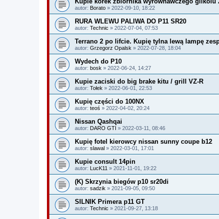
Kupie korek zbiornika wyrównawczego glikolu 2
autor:
Borato
» 2022-09-10, 18:22
RURA WLEWU PALIWA DO P11 SR20
autor:
Technic
» 2022-07-04, 07:53
Terrano 2 po lifcie. Kupię tylna lewą lampę zes
autor:
Grzegorz Opalsk
» 2022-07-28, 18:04
Wydech do P10
autor:
bosk
» 2022-06-24, 14:27
Kupie zaciski do big brake kitu / grill VZ-R
autor:
Tołek
» 2022-06-01, 22:53
Kupię części do 100NX
autor:
teoś
» 2022-04-02, 20:24
Nissan Qashqai
autor:
DARO GTI
» 2022-03-11, 08:46
Kupię fotel kierowcy nissan sunny coupe b12
autor:
slawal
» 2022-03-01, 17:01
Kupie consult 14pin
autor:
LucK11
» 2021-11-01, 19:22
(K) Skrzynia biegów p10 sr20di
autor:
sadzik
» 2021-09-05, 09:50
SILNIK Primera p11 GT
autor:
Technic
» 2021-09-27, 13:18