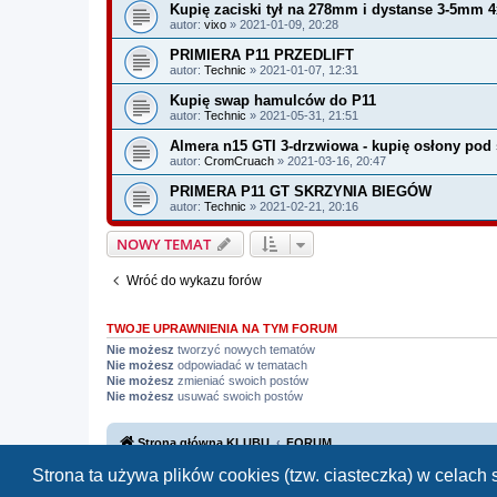
Kupię zaciski tył na 278mm i dystanse 3-5mm 4
autor:
vixo
» 2021-01-09, 20:28
PRIMIERA P11 PRZEDLIFT
autor:
Technic
» 2021-01-07, 12:31
Kupię swap hamulców do P11
autor:
Technic
» 2021-05-31, 21:51
Almera n15 GTI 3-drzwiowa - kupię osłony pod s
autor:
CromCruach
» 2021-03-16, 20:47
PRIMERA P11 GT SKRZYNIA BIEGÓW
autor:
Technic
» 2021-02-21, 20:16
NOWY TEMAT
Wróć do wykazu forów
TWOJE UPRAWNIENIA NA TYM FORUM
Nie możesz
tworzyć nowych tematów
Nie możesz
odpowiadać w tematach
Nie możesz
zmieniać swoich postów
Nie możesz
usuwać swoich postów
Strona główna KLUBU
FORUM
Strona ta używa plików cookies (tzw. ciasteczka) w celac