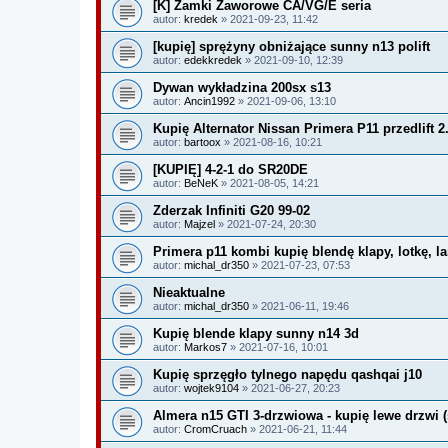
[K] Zamki Zaworowe CA/VG/E seria
autor:
kredek
» 2021-09-23, 11:42
[kupię] sprężyny obniżające sunny n13 polift
autor:
edekkredek
» 2021-09-10, 12:39
Dywan wykładzina 200sx s13
autor:
Ancin1992
» 2021-09-06, 13:10
Kupię Alternator Nissan Primera P11 przedlift 2
autor:
bartoox
» 2021-08-16, 10:21
[KUPIĘ] 4-2-1 do SR20DE
autor:
BeNeK
» 2021-08-05, 14:21
Zderzak Infiniti G20 99-02
autor:
Majzel
» 2021-07-24, 20:30
Primera p11 kombi kupię blendę klapy, lotkę, 
autor:
michal_dr350
» 2021-07-23, 07:53
Nieaktualne
autor:
michal_dr350
» 2021-06-11, 19:46
Kupię blende klapy sunny n14 3d
autor:
Markos7
» 2021-07-16, 10:01
Kupię sprzęgło tylnego napędu qashqai j10
autor:
wojtek9104
» 2021-06-27, 20:23
Almera n15 GTI 3-drzwiowa - kupię lewe drzwi (
autor:
CromCruach
» 2021-06-21, 11:44