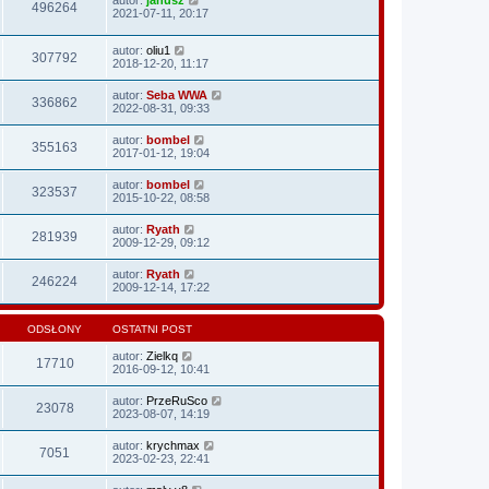
496264
2021-07-11, 20:17
autor:
oliu1
307792
2018-12-20, 11:17
autor:
Seba WWA
336862
2022-08-31, 09:33
autor:
bombel
355163
2017-01-12, 19:04
autor:
bombel
323537
2015-10-22, 08:58
autor:
Ryath
281939
2009-12-29, 09:12
autor:
Ryath
246224
2009-12-14, 17:22
ODSŁONY
OSTATNI POST
autor:
Zielkq
17710
2016-09-12, 10:41
autor:
PrzeRuSco
23078
2023-08-07, 14:19
autor:
krychmax
7051
2023-02-23, 22:41