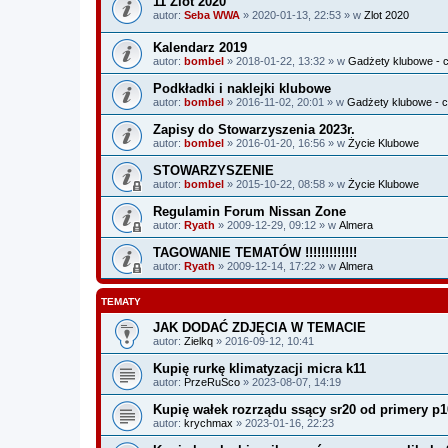
11 Zlot 2020
autor:
Seba WWA
» 2020-01-13, 22:53 » w
Zlot 2020
Kalendarz 2019
autor:
bombel
» 2018-01-22, 13:32 » w
Gadżety klubowe - c
Podkładki i naklejki klubowe
autor:
bombel
» 2016-11-02, 20:01 » w
Gadżety klubowe - c
Zapisy do Stowarzyszenia 2023r.
autor:
bombel
» 2016-01-20, 16:56 » w
Życie Klubowe
STOWARZYSZENIE
autor:
bombel
» 2015-10-22, 08:58 » w
Życie Klubowe
Regulamin Forum Nissan Zone
autor:
Ryath
» 2009-12-29, 09:12 » w
Almera
TAGOWANIE TEMATÓW !!!!!!!!!!!!!
autor:
Ryath
» 2009-12-14, 17:22 » w
Almera
TEMATY
JAK DODAĆ ZDJĘCIA W TEMACIE
autor:
Zielkq
» 2016-09-12, 10:41
Kupię rurkę klimatyzacji micra k11
autor:
PrzeRuSco
» 2023-08-07, 14:19
Kupię wałek rozrządu ssący sr20 od primery p1
autor:
krychmax
» 2023-01-16, 22:23