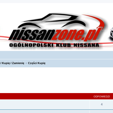
/ Kupię / Zamienię
Części Kupię
szukiwanie zaawansowane
ODPOWIEDZI
4