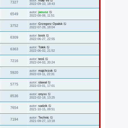
autor:
mały v8
7327
2022-09-10, 18:43
autor:
janusz
6549
2022-08-08, 11:51
autor:
Grzegorz Opalsk
3752
2022-07-28, 18:04
autor:
bosk
6309
2022-06-27, 22:55
autor:
Tołek
6363
2022-06-02, 21:52
autor:
teoś
7216
2022-04-02, 20:24
autor:
majchrzok
5920
2022-03-11, 22:31
autor:
slawal
5775
2022-03-01, 17:01
autor:
onyxx
8536
2022-02-18, 13:25
autor:
sadzik
7654
2021-10-15, 09:51
autor:
Technic
7194
2021-09-27, 13:18