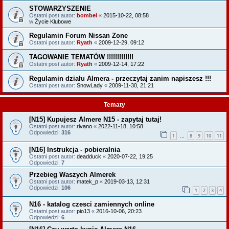
STOWARZYSZENIE
Ostatni post autor:
bombel
«
2015-10-22, 08:58
w
Życie Klubowe
Regulamin Forum Nissan Zone
Ostatni post autor:
Ryath
«
2009-12-29, 09:12
TAGOWANIE TEMATÓW !!!!!!!!!!!!!
Ostatni post autor:
Ryath
«
2009-12-14, 17:22
Regulamin działu Almera - przeczytaj zanim napiszesz !!!
Ostatni post autor:
SnowLady
«
2009-11-30, 21:21
Tematy
[N15] Kupujesz Almere N15 - zapytaj tutaj!
Ostatni post autor:
rivano
«
2022-11-18, 10:58
Odpowiedzi:
316
1
8
9
10
11
…
[N16] Instrukcja - pobieralnia
Ostatni post autor:
deadduck
«
2020-07-22, 19:25
Odpowiedzi:
7
Przebieg Waszych Almerek
Ostatni post autor:
matek_p
«
2019-03-13, 12:31
Odpowiedzi:
106
1
2
3
4
N16 - katalog czesci zamiennych online
Ostatni post autor:
pio13
«
2016-10-06, 20:23
Odpowiedzi:
6