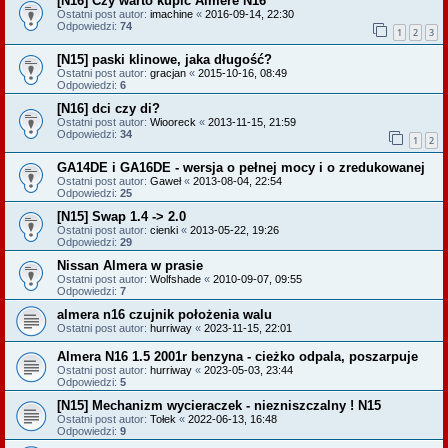
[N16] Czy warto kupic Almere N16
Ostatni post autor:
imachine
«
2016-09-14, 22:30
Odpowiedzi:
74
1
2
3
[N15] paski klinowe, jaka długość?
Ostatni post autor:
gracjan
«
2015-10-16, 08:49
Odpowiedzi:
6
[N16] dci czy di?
Ostatni post autor:
Wiooreck
«
2013-11-15, 21:59
Odpowiedzi:
34
1
2
GA14DE i GA16DE - wersja o pełnej mocy i o zredukowanej
Ostatni post autor:
Gaweł
«
2013-08-04, 22:54
Odpowiedzi:
25
[N15] Swap 1.4 -> 2.0
Ostatni post autor:
cienki
«
2013-05-22, 19:26
Odpowiedzi:
29
Nissan Almera w prasie
Ostatni post autor:
Wolfshade
«
2010-09-07, 09:55
Odpowiedzi:
7
almera n16 czujnik położenia walu
Ostatni post autor:
hurriway
«
2023-11-15, 22:01
Almera N16 1.5 2001r benzyna - cieżko odpala, poszarpuje
Ostatni post autor:
hurriway
«
2023-05-03, 23:44
Odpowiedzi:
5
[N15] Mechanizm wycieraczek - niezniszczalny ! N15
Ostatni post autor:
Tołek
«
2022-06-13, 16:48
Odpowiedzi:
9