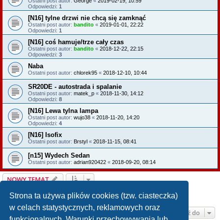
Ostatni post autor:
George
«
2019-02-19, 10:59
Odpowiedzi:
1
[N16] tylne drzwi nie chcą się zamknąć
Ostatni post autor:
bandito
«
2019-01-01, 22:22
Odpowiedzi:
1
[N16] coś hamuje/trze cały czas
Ostatni post autor:
bandito
«
2018-12-22, 22:15
Odpowiedzi:
3
Naba
Ostatni post autor:
chlorek95
«
2018-12-10, 10:44
SR20DE - autostrada i spalanie
Ostatni post autor:
matek_p
«
2018-11-30, 14:12
Odpowiedzi:
8
[N16] Lewa tylna lampa
Ostatni post autor:
wujo38
«
2018-11-20, 14:20
Odpowiedzi:
4
[N16] Isofix
Ostatni post autor:
Brstyl
«
2018-11-15, 08:41
[n15] Wydech Sedan
Ostatni post autor:
adrian920422
«
2018-09-20, 08:14
NOWY TEMAT
Strona
1
z
19
1
2
3
4
5
19
Następna
Tematy: 554
…
Strona ta używa plików cookies (tzw. ciasteczka)
w celach statystycznych, reklamowych oraz
Przejdź do
funkcjonalnych. Warunki przechowywania lub