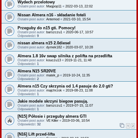
Wydech przelotowy
Ostatni post autor:
Maqpop11
«
2022-03-13, 22:02
Nissan Almera n16 - składanie foteli
Ostatni post autor:
Antemod
«
2021-03-10, 15:54
Przeguby do n15 gti. Pomocy!
Ostatni post autor:
barszczu1
«
2020-06-17, 10:57
Odpowiedzi:
9
nissan almera n15 2.0diesel
Ostatni post autor:
dymek182
«
2020-03-07, 10:28
Almera 1.8 16v swap silnika z polifta na przedlifta
Ostatni post autor:
kouczu13
«
2019-11-21, 11:48
Odpowiedzi:
1
Almera N15 SR20VE
Ostatni post autor:
matek_p
«
2019-10-24, 11:35
Odpowiedzi:
2
Almera n15 Czy skrzynia od 1.4 pasuje do 2.0 gti?
Ostatni post autor:
majchrzok
«
2019-08-23, 11:08
Odpowiedzi:
1
Jakie modele skrzyni biegow pasują.
Ostatni post autor:
barszczu1
«
2019-07-15, 11:07
Odpowiedzi:
1
[N15] Półosie i przeguby almera GTI
Ostatni post autor:
VE Killer
«
2019-03-06, 10:54
Odpowiedzi:
32
1
2
[N16] Lift przed-lifta