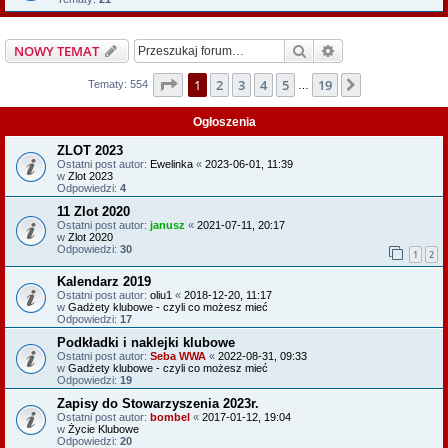
Szukaj
Wyszukiwanie z
NOWY TEMAT
Strona
1
z
19
1
2
3
4
5
19
Następna
Tematy: 554
…
Ogłoszenia
ZLOT 2023
Ostatni post autor:
Ewelinka
«
2023-06-01, 11:39
w
Zlot 2023
Odpowiedzi:
4
11 Zlot 2020
Ostatni post autor:
janusz
«
2021-07-11, 20:17
w
Zlot 2020
Odpowiedzi:
30
1
2
Kalendarz 2019
Ostatni post autor:
oliu1
«
2018-12-20, 11:17
w
Gadżety klubowe - czyli co możesz mieć
Odpowiedzi:
17
Podkładki i naklejki klubowe
Ostatni post autor:
Seba WWA
«
2022-08-31, 09:33
w
Gadżety klubowe - czyli co możesz mieć
Odpowiedzi:
19
Zapisy do Stowarzyszenia 2023r.
Ostatni post autor:
bombel
«
2017-01-12, 19:04
w
Życie Klubowe
Odpowiedzi:
20