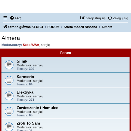
FORUM NISSAN ZONE
FAQ
Zarejestruj się
Zaloguj się
Strona główna KLUBU
FORUM
Strefa Modeli Nissana
Almera
Almera
Moderatorzy:
Seba WWA
,
sergiej
Forum
Silnik
Moderator:
sergiej
Tematy:
329
Karoseria
Moderator:
sergiej
Tematy:
64
Elektryka
Moderator:
sergiej
Tematy:
271
Zawieszenie i Hamulce
Moderator:
sergiej
Tematy:
65
Zrób To Sam
Moderator:
sergiej
Tematy:
21